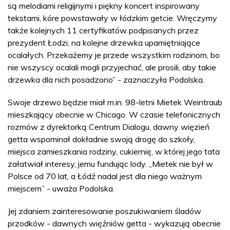
są melodiami religijnymi i piękny koncert inspirowany
tekstami, kóre powstawały w łódzkim getcie. Wręczymy
także kolejnych 11 certyfikatów podpisanych przez
prezydent Łodzi, na kolejne drzewka upamiętniające
ocalałych. Przekażemy je przede wszystkim rodzinom, bo
nie wszyscy ocalali mogli przyjechać, ale prosili, aby takie
drzewka dla nich posadzono” - zaznaczyła Podolska.
Swoje drzewo będzie miał m.in. 98-letni Mietek Weintraub
mieszkający obecnie w Chicago. W czasie telefonicznych
rozmów z dyrektorką Centrum Dialogu, dawny więzień
getta wspominał dokładnie swoją drogę do szkoły,
miejsca zamieszkania rodziny, cukiernię, w której jego tata
załatwiał interesy, jemu fundując lody. „Mietek nie był w
Polsce od 70 lat, a Łódź nadal jest dla niego ważnym
miejscem” - uważa Podolska.
Jej zdaniem zainteresowanie poszukiwaniem śladów
przodków - dawnych więźniów getta - wykazują obecnie