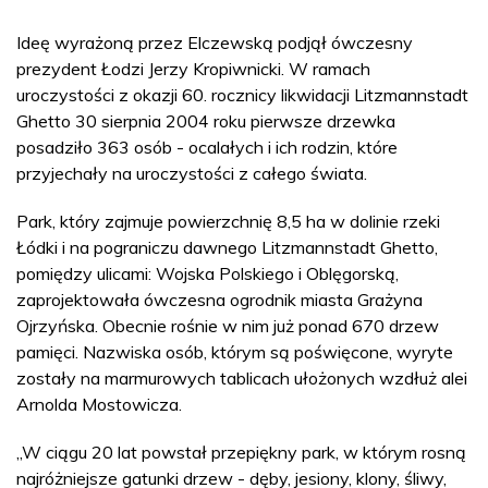
Ideę wyrażoną przez Elczewską podjął ówczesny
prezydent Łodzi Jerzy Kropiwnicki. W ramach
uroczystości z okazji 60. rocznicy likwidacji Litzmannstadt
Ghetto 30 sierpnia 2004 roku pierwsze drzewka
posadziło 363 osób - ocalałych i ich rodzin, które
przyjechały na uroczystości z całego świata.
Park, który zajmuje powierzchnię 8,5 ha w dolinie rzeki
Łódki i na pograniczu dawnego Litzmannstadt Ghetto,
pomiędzy ulicami: Wojska Polskiego i Oblęgorską,
zaprojektowała ówczesna ogrodnik miasta Grażyna
Ojrzyńska. Obecnie rośnie w nim już ponad 670 drzew
pamięci. Nazwiska osób, którym są poświęcone, wyryte
zostały na marmurowych tablicach ułożonych wzdłuż alei
Arnolda Mostowicza.
„W ciągu 20 lat powstał przepiękny park, w którym rosną
najróżniejsze gatunki drzew - dęby, jesiony, klony, śliwy,