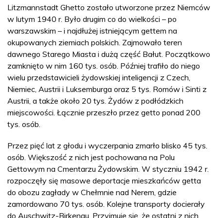
Litzmannstadt Ghetto zostało utworzone przez Niemców
w lutym 1940 r. Było drugim co do wielkości – po
warszawskim – i najdłużej istniejącym gettem na
okupowanych ziemiach polskich. Zajmowało teren
dawnego Starego Miasta i dużą część Bałut. Początkowo
zamknięto w nim 160 tys. osób. Później trafiło do niego
wielu przedstawicieli żydowskiej inteligencji z Czech,
Niemiec, Austrii i Luksemburga oraz 5 tys. Romów i Sinti z
Austrii, a także około 20 tys. Żydów z podłódzkich
miejscowości. Łącznie przeszło przez getto ponad 200
tys. osób.
Przez pięć lat z głodu i wyczerpania zmarło blisko 45 tys.
osób. Większość z nich jest pochowana na Polu
Gettowym na Cmentarzu Żydowskim. W styczniu 1942 r.
rozpoczęły się masowe deportacje mieszkańców getta
do obozu zagłady w Chełmnie nad Nerem, gdzie
zamordowano 70 tys. osób. Kolejne transporty docierały
do Auschwitz-Birkenau. Przyjmuje się, że ostatni z nich