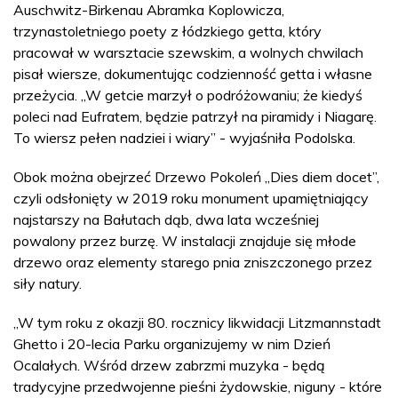
Auschwitz-Birkenau Abramka Koplowicza,
trzynastoletniego poety z łódzkiego getta, który
pracował w warsztacie szewskim, a wolnych chwilach
pisał wiersze, dokumentując codzienność getta i własne
przeżycia. „W getcie marzył o podróżowaniu; że kiedyś
poleci nad Eufratem, będzie patrzył na piramidy i Niagarę.
To wiersz pełen nadziei i wiary” - wyjaśniła Podolska.
Obok można obejrzeć Drzewo Pokoleń „Dies diem docet”,
czyli odsłonięty w 2019 roku monument upamiętniający
najstarszy na Bałutach dąb, dwa lata wcześniej
powalony przez burzę. W instalacji znajduje się młode
drzewo oraz elementy starego pnia zniszczonego przez
siły natury.
„W tym roku z okazji 80. rocznicy likwidacji Litzmannstadt
Ghetto i 20-lecia Parku organizujemy w nim Dzień
Ocalałych. Wśród drzew zabrzmi muzyka - będą
tradycyjne przedwojenne pieśni żydowskie, niguny - które