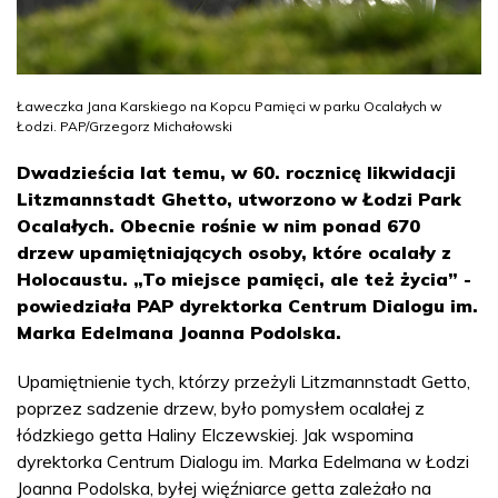
Ławeczka Jana Karskiego na Kopcu Pamięci w parku Ocalałych w
Łodzi. PAP/Grzegorz Michałowski
Dwadzieścia lat temu, w 60. rocznicę likwidacji
Litzmannstadt Ghetto, utworzono w Łodzi Park
Ocalałych. Obecnie rośnie w nim ponad 670
drzew upamiętniających osoby, które ocalały z
Holocaustu. „To miejsce pamięci, ale też życia” -
powiedziała PAP dyrektorka Centrum Dialogu im.
Marka Edelmana Joanna Podolska.
Upamiętnienie tych, którzy przeżyli Litzmannstadt Getto,
poprzez sadzenie drzew, było pomysłem ocalałej z
łódzkiego getta Haliny Elczewskiej. Jak wspomina
dyrektorka Centrum Dialogu im. Marka Edelmana w Łodzi
Joanna Podolska, byłej więźniarce getta zależało na