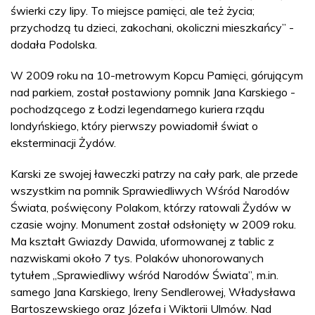
świerki czy lipy. To miejsce pamięci, ale też życia;
przychodzą tu dzieci, zakochani, okoliczni mieszkańcy” -
dodała Podolska.
W 2009 roku na 10-metrowym Kopcu Pamięci, górującym
nad parkiem, został postawiony pomnik Jana Karskiego -
pochodzącego z Łodzi legendarnego kuriera rządu
londyńskiego, który pierwszy powiadomił świat o
eksterminacji Żydów.
Karski ze swojej ławeczki patrzy na cały park, ale przede
wszystkim na pomnik Sprawiedliwych Wśród Narodów
Świata, poświęcony Polakom, którzy ratowali Żydów w
czasie wojny. Monument został odsłonięty w 2009 roku.
Ma kształt Gwiazdy Dawida, uformowanej z tablic z
nazwiskami około 7 tys. Polaków uhonorowanych
tytułem „Sprawiedliwy wśród Narodów Świata”, m.in.
samego Jana Karskiego, Ireny Sendlerowej, Władysława
Bartoszewskiego oraz Józefa i Wiktorii Ulmów. Nad