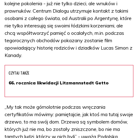
kolejne pokolenia - już nie tylko dzieci, ale wnuków i
prawnuków. Centrum Dialogu utrzymuje kontakt z takimi
osobami z całego świata, od Australii po Argentynę, które
nie tylko interesują się swoimi łódzkimi korzeniami, ale
chcą współtworzyć pamięć o ocalałych, m.in. podczas
tegorocznych obchodów pokazany zostanie film
opowiadający historię rodziców i dziadków Lucas Simon z
Kanady.
CZYTAJ TAKŻE
66. rocznica likwidacji Litzmannstadt Getto
„My tak może górnolotnie podczas wręczania
certyfikatów mówimy: pamiętajcie, jak ktoś ma tutaj swoje
drzewo, to ma swój dom. Drzewa są symbolem domów,
których już nie ma, bo zostały zniszczone, bo nie ma
tamtych ludzi, którzy w nich byli” - uważa Podolska.