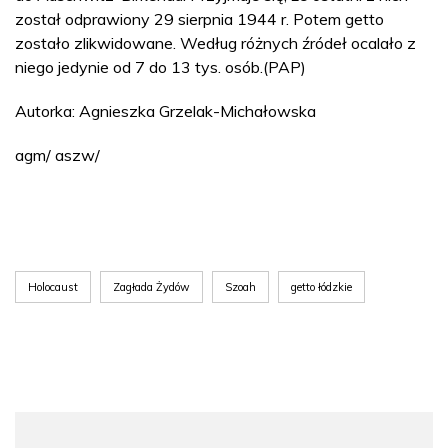
został odprawiony 29 sierpnia 1944 r. Potem getto
zostało zlikwidowane. Według różnych źródeł ocalało z
niego jedynie od 7 do 13 tys. osób.(PAP)
Autorka: Agnieszka Grzelak-Michałowska
agm/ aszw/
Holocaust
Zagłada Żydów
Szoah
getto łódzkie