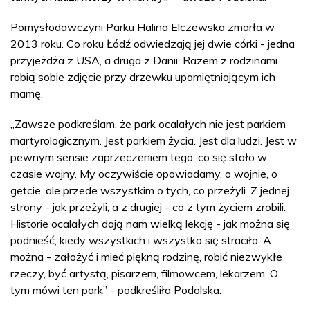
Pomysłodawczyni Parku Halina Elczewska zmarła w
2013 roku. Co roku Łódź odwiedzają jej dwie córki - jedna
przyjeżdża z USA, a druga z Danii. Razem z rodzinami
robią sobie zdjęcie przy drzewku upamiętniającym ich
mamę.
„Zawsze podkreślam, że park ocalałych nie jest parkiem
martyrologicznym. Jest parkiem życia. Jest dla ludzi. Jest w
pewnym sensie zaprzeczeniem tego, co się stało w
czasie wojny. My oczywiście opowiadamy, o wojnie, o
getcie, ale przede wszystkim o tych, co przeżyli. Z jednej
strony - jak przeżyli, a z drugiej - co z tym życiem zrobili.
Historie ocalałych dają nam wielką lekcję - jak można się
podnieść, kiedy wszystkich i wszystko się straciło. A
można - założyć i mieć piękną rodzinę, robić niezwykłe
rzeczy, być artystą, pisarzem, filmowcem, lekarzem. O
tym mówi ten park” - podkreśliła Podolska.