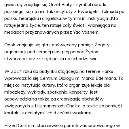
gwiazdą znajduje się Orzeł Biały - symbol narodu
polskiego; są na nim także cytaty z Ewangelii i Talmudu po
polsku, hebrajsku i angielsku, w tym m.in. inskrypcja „Kto
ratuje jedno życie, ten ratuje cały świat”, widniejąca na
medalach przyznawanych przez Yad Vashem.
Obok znajduje się głaz poświęcony pamięci Żegoty -
organizacji podziemnej niosącej pomoc Żydom,
utworzonej przez rząd polski na uchodźstwie.
W 2014 roku do budynku stojącego na terenie Parku
wprowadziło się Centrum Dialogu im. Marka Edelmana. To
miejska instytucja kultury, która organizuje lekcje dla
młodzieży, wykłady, spotkania, koncerty. Jest
odpowiedzialna także za organizację obchodów
związanych z Litzmannstadt Ghetto, a także za pamięć i
kontakt z ocalałymi, ich dziećmi i wnukami.
Przed Centrum stoi niewielki pomnik zamordowanego w