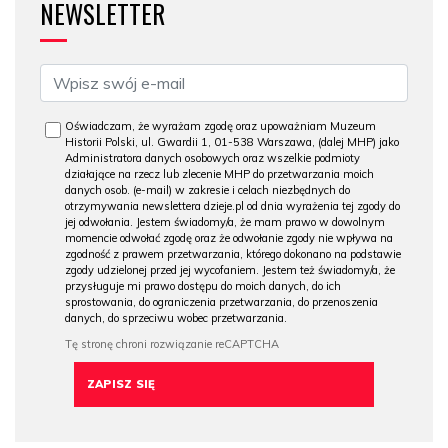
NEWSLETTER
Oświadczam, że wyrażam zgodę oraz upoważniam Muzeum
Historii Polski, ul. Gwardii 1, 01-538 Warszawa, (dalej MHP) jako
Administratora danych osobowych oraz wszelkie podmioty
działające na rzecz lub zlecenie MHP do przetwarzania moich
danych osob. (e-mail) w zakresie i celach niezbędnych do
otrzymywania newslettera dzieje.pl od dnia wyrażenia tej zgody do
jej odwołania. Jestem świadomy/a, że mam prawo w dowolnym
momencie odwołać zgodę oraz że odwołanie zgody nie wpływa na
zgodność z prawem przetwarzania, którego dokonano na podstawie
zgody udzielonej przed jej wycofaniem. Jestem też świadomy/a, że
przysługuje mi prawo dostępu do moich danych, do ich
sprostowania, do ograniczenia przetwarzania, do przenoszenia
danych, do sprzeciwu wobec przetwarzania.