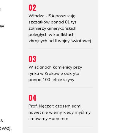
02
u
Władze USA poszukują
szczątków ponad 81 tys.
 w
żołnierzy amerykańskich
poległych w konfliktach
zbrojnych od II wojny światowej
03
W ścianach kamienicy przy
rynku w Krakowie odkryto
ponad 100-letnie szyny
04
Prof. Klęczar: czasem sami
nawet nie wiemy, kiedy myślimy
i mówimy Homerem
a,
owej.