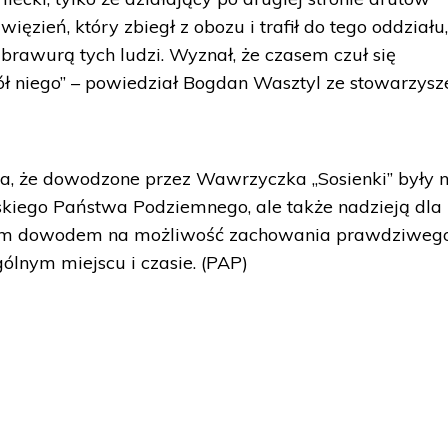
ięzień, który zbiegł z obozu i trafił do tego oddziału,
rawurą tych ludzi. Wyznał, że czasem czuł się
ół niego” – powiedział Bogdan Wasztyl ze stowarzysz
a, że dowodzone przez Wawrzyczka „Sosienki” były n
skiego Państwa Podziemnego, ale także nadzieją dla
itym dowodem na możliwość zachowania prawdziweg
lnym miejscu i czasie. (PAP)