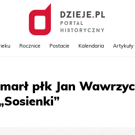
ieku
Rocznice
Postacie
Kalendaria
Artykuły
Przejdź
do
treści
 zmarł płk Jan Wawrzy
„Sosienki”