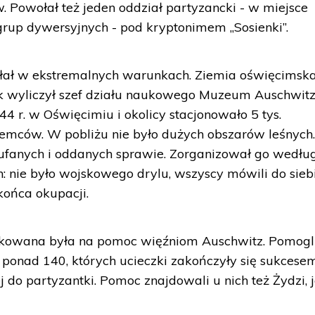
. Powołał też jeden oddział partyzancki - w miejsce
rup dywersyjnych - pod kryptonimem „Sosienki”.
iałał w ekstremalnych warunkach. Ziemia oświęcimsk
Jak wyliczył szef działu naukowego Muzeum Auschwit
44 r. w Oświęcimiu i okolicy stacjonowało 5 tys.
emców. W pobliżu nie było dużych obszarów leśnych.
ufanych i oddanych sprawie. Zorganizował go wedłu
h: nie było wojskowego drylu, wszyscy mówili do sieb
końca okupacji.
unkowana była na pomoc więźniom Auschwitz. Pomogl
ponad 140, których ucieczki zakończyły się sukcesem
ej do partyzantki. Pomoc znajdowali u nich też Żydzi, 