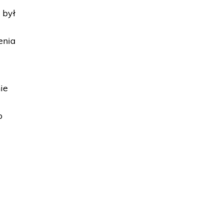
 był
enia
ie
o