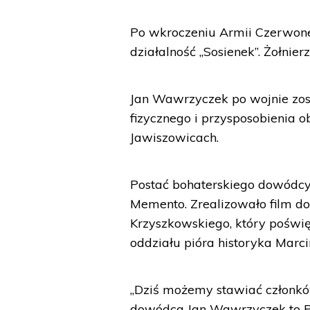
Po wkroczeniu Armii Czerwonej
działalność „Sosienek”. Żołnier
Jan Wawrzyczek po wojnie zos
fizycznego i przysposobienia 
Jawiszowicach.
Postać bohaterskiego dowódcy
Memento. Zrealizowało film d
Krzyszkowskiego, który poświę
oddziału pióra historyka Marc
„Dziś możemy stawiać członków
dowódca Jan Wawrzyczek to Pile