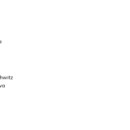
a
hwitz
awa