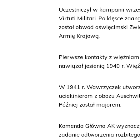
Uczestniczył w kampanii wrze
Virtuti Militari. Po klęsce za
został obwód oświęcimski Związ
Armię Krajową.
Pierwsze kontakty z więźniam
nawiązał jesienią 1940 r. Więź
W 1941 r. Wawrzyczek utworzył
uciekinierom z obozu Auschwit
Później został majorem.
Komenda Główna AK wyznaczy
zadanie odtworzenia rozbiteg