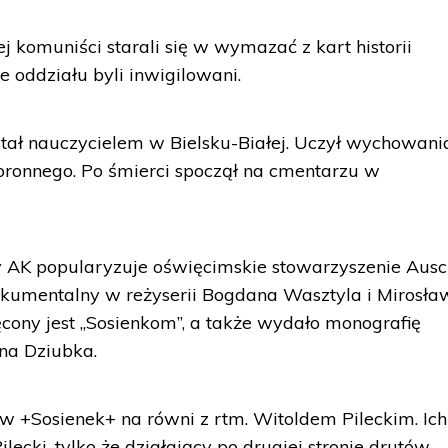
 komuniści starali się w wymazać z kart historii
ze oddziału byli inwigilowani.
tał nauczycielem w Bielsku-Białej. Uczył wychowani
obronnego. Po śmierci spoczął na cmentarzu w
 AK popularyzuje oświęcimskie stowarzyszenie Ausc
okumentalny w reżyserii Bogdana Wasztyla i Mirosł
cony jest „Sosienkom”, a także wydało monografię
ina Dziubka.
 +Sosienek+ na równi z rtm. Witoldem Pileckim. Ich
cki, tylko że działający po drugiej stronie drutów