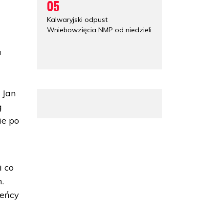
05
Kalwaryjski odpust
Wniebowzięcia NMP od niedzieli
a
z
 Jan
g
ie po
i co
.
jeńcy