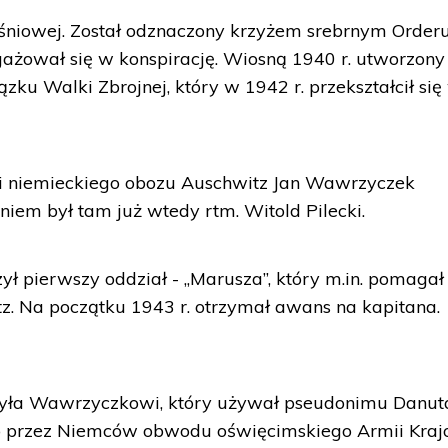
śniowej. Został odznaczony krzyżem srebrnym Order
angażował się w konspirację. Wiosną 1940 r. utworzony
ku Walki Zbrojnej, który w 1942 r. przekształcił się
i niemieckiego obozu Auschwitz Jan Wawrzyczek
niem był tam już wtedy rtm. Witold Pilecki.
 pierwszy oddział - „Marusza”, który m.in. pomagał
z. Na początku 1943 r. otrzymał awans na kapitana.
ła Wawrzyczkowi, który używał pseudonimu Danut
o przez Niemców obwodu oświęcimskiego Armii Kraj