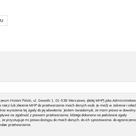
tz
m Historii Polski, ul. Gwardii 1, 01-538 Warszawa, (dalej MHP) jako Administratora
 rzecz lub zlecenie MHP do przetwarzania moich danych osob. (e-mail) w zakresie i celac
 dnia wyrażenia tej zgody do jej odwołania. Jestem świadomy/a, że mam prawo w dowoln
wpływa na zgodność z prawem przetwarzania, którego dokonano na podstawie zgody
, że przysługuje mi prawo dostępu do moich danych, do ich sprostowania, do ograniczeni
wobec przetwarzania.