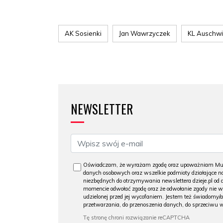
AK Sosienki
Jan Wawrzyczek
KL Auschwi
NEWSLETTER
Oświadczam, że wyrażam zgodę oraz upoważniam Muzeu
danych osobowych oraz wszelkie podmioty działające na
niezbędnych do otrzymywania newslettera dzieje.pl od
momencie odwołać zgodę oraz że odwołanie zgody nie 
udzielonej przed jej wycofaniem. Jestem też świadomy/a
przetwarzania, do przenoszenia danych, do sprzeciwu 