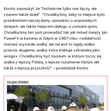
Kostro zauważył, że "historia nie tylko nas łączy, ale
czasem także dzieli". "Chcielibyśmy, żeby to miejsce było
przedmiotem naszej dumy, opowieści o wspaniałych
dziejach, ale także miejscem dialogu, a czasami sporu.
Chcielibyśmy ten spór prowadzić tak, jak mówił święty Jan
Paweł II w kazaniu w Gdyni w 1987 roku: +solidarność
również wyzwala walkę, ale nie jest to nigdy walka
przeciw drugiemu, walka, która traktuje człowieka jako
wroga+. Chcielibyśmy być muzeum, w którym toczy się
walka o lepszą Polskę, o lepsze rozumienie historii, ale
także o lepszą przyszłość" – powiedział Kostro.
OGLĄDAJ RÓWNIEŻ