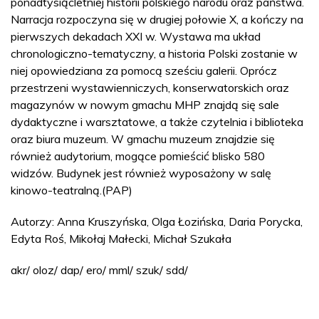
ponadtysiącletniej historii polskiego narodu oraz państwa.
Narracja rozpoczyna się w drugiej połowie X, a kończy na
pierwszych dekadach XXI w. Wystawa ma układ
chronologiczno-tematyczny, a historia Polski zostanie w
niej opowiedziana za pomocą sześciu galerii. Oprócz
przestrzeni wystawienniczych, konserwatorskich oraz
magazynów w nowym gmachu MHP znajdą się sale
dydaktyczne i warsztatowe, a także czytelnia i biblioteka
oraz biura muzeum. W gmachu muzeum znajdzie się
również audytorium, mogące pomieścić blisko 580
widzów. Budynek jest również wyposażony w salę
kinowo-teatralną.(PAP)
Autorzy: Anna Kruszyńska, Olga Łozińska, Daria Porycka,
Edyta Roś, Mikołaj Małecki, Michał Szukała
akr/ oloz/ dap/ ero/ mml/ szuk/ sdd/