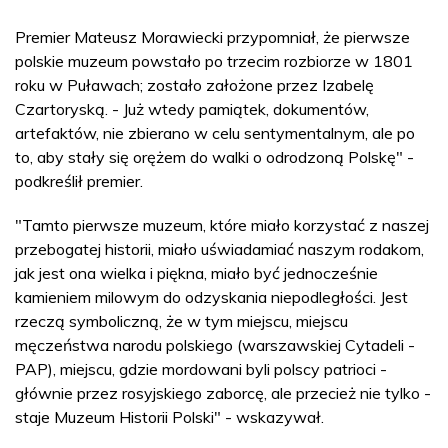
Premier Mateusz Morawiecki przypomniał, że pierwsze
polskie muzeum powstało po trzecim rozbiorze w 1801
roku w Puławach; zostało założone przez Izabelę
Czartoryską. - Już wtedy pamiątek, dokumentów,
artefaktów, nie zbierano w celu sentymentalnym, ale po
to, aby stały się orężem do walki o odrodzoną Polskę" -
podkreślił premier.
"Tamto pierwsze muzeum, które miało korzystać z naszej
przebogatej historii, miało uświadamiać naszym rodakom,
jak jest ona wielka i piękna, miało być jednocześnie
kamieniem milowym do odzyskania niepodległości. Jest
rzeczą symboliczną, że w tym miejscu, miejscu
męczeństwa narodu polskiego (warszawskiej Cytadeli -
PAP), miejscu, gdzie mordowani byli polscy patrioci -
głównie przez rosyjskiego zaborcę, ale przecież nie tylko -
staje Muzeum Historii Polski" - wskazywał.