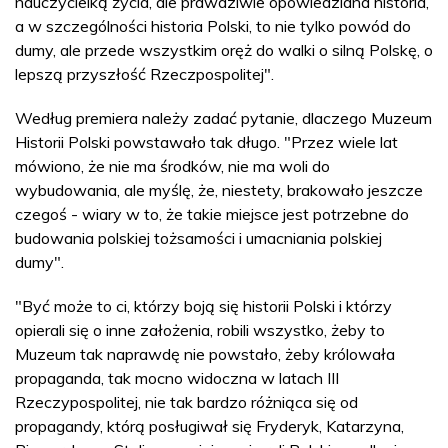
nauczycielką życia, ale prawdziwie opowiedziana historia,
a w szczególności historia Polski, to nie tylko powód do
dumy, ale przede wszystkim oręż do walki o silną Polskę, o
lepszą przyszłość Rzeczpospolitej".
Według premiera należy zadać pytanie, dlaczego Muzeum
Historii Polski powstawało tak długo. "Przez wiele lat
mówiono, że nie ma środków, nie ma woli do
wybudowania, ale myślę, że, niestety, brakowało jeszcze
czegoś - wiary w to, że takie miejsce jest potrzebne do
budowania polskiej tożsamości i umacniania polskiej
dumy".
"Być może to ci, którzy boją się historii Polski i którzy
opierali się o inne założenia, robili wszystko, żeby to
Muzeum tak naprawdę nie powstało, żeby królowała
propaganda, tak mocno widoczna w latach III
Rzeczypospolitej, nie tak bardzo różniąca się od
propagandy, którą posługiwał się Fryderyk, Katarzyna,