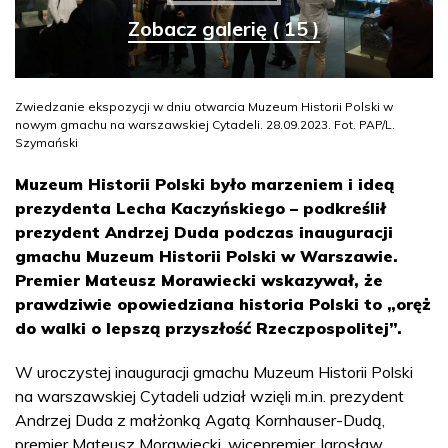
Zobacz galerię ( 15 )
Zwiedzanie ekspozycji w dniu otwarcia Muzeum Historii Polski w
nowym gmachu na warszawskiej Cytadeli. 28.09.2023. Fot. PAP/L.
Szymański
Muzeum Historii Polski było marzeniem i ideą
prezydenta Lecha Kaczyńskiego – podkreślił
prezydent Andrzej Duda podczas inauguracji
gmachu Muzeum Historii Polski w Warszawie.
Premier Mateusz Morawiecki wskazywał, że
prawdziwie opowiedziana historia Polski to „oręż
do walki o lepszą przyszłość Rzeczpospolitej”.
W uroczystej inauguracji gmachu Muzeum Historii Polski
na warszawskiej Cytadeli udział wzięli m.in. prezydent
Andrzej Duda z małżonką Agatą Kornhauser-Dudą,
premier Mateusz Morawiecki, wicepremier Jarosław