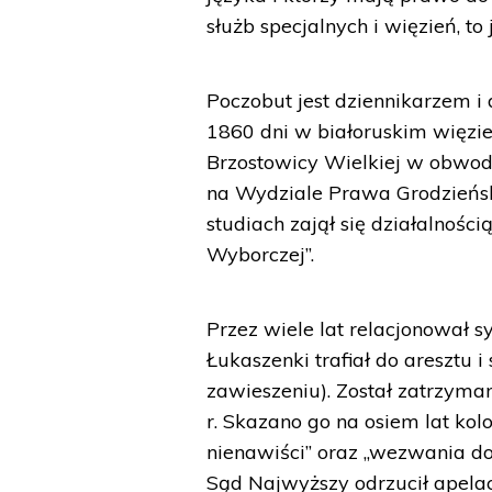
służb specjalnych i więzień, to
Poczobut jest dziennikarzem i d
1860 dni w białoruskim więzie
Brzostowicy Wielkiej w obwodz
na Wydziale Prawa Grodzieńsk
studiach zajął się działalnośc
Wyborczej”.
Przez wiele lat relacjonował s
Łukaszenki trafiał do aresztu
zawieszeniu). Został zatrzyma
r. Skazano go na osiem lat kol
nienawiści” oraz „wezwania do
Sąd Najwyższy odrzucił apelac