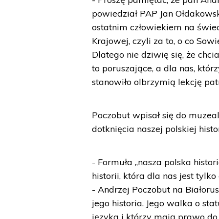
powiedział PAP Jan Ołdakowski.
ostatnim człowiekiem na świec
Krajowej, czyli za to, o co Sowi
Dlatego nie dziwię się, że chc
to poruszające, a dla nas, któ
stanowiło olbrzymią lekcję pat
Poczobut wpisał się do muzeal
dotknięcia naszej polskiej histor
- Formuła „nasza polska histor
historii, która dla nas jest ty
- Andrzej Poczobut na Białorus
jego historia. Jego walka o st
języka i którzy mają prawo do 