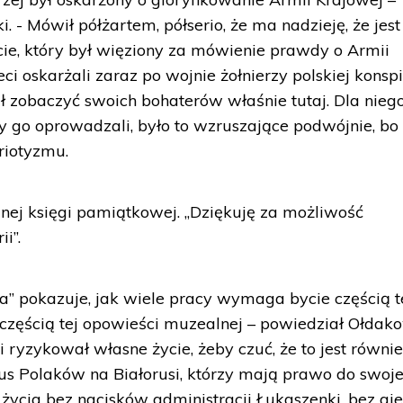
 - Mówił półżartem, półserio, że ma nadzieję, że jest
ie, który był więziony za mówienie prawdy o Armii
eci oskarżali zaraz po wojnie żołnierzy polskiej konspi
iał zobaczyć swoich bohaterów właśnie tutaj. Dla nieg
rzy go oprowadzali, było to wzruszające podwójnie, bo
riotyzmu.
nej księgi pamiątkowej. „Dziękuję za możliwość
ii”.
ia” pokazuje, jak wiele pracy wymaga bycie częścią t
lko częścią tej opowieści muzealnej – powiedział Ołdak
i ryzykował własne życie, żeby czuć, że to jest równi
atus Polaków na Białorusi, którzy mają prawo do swoj
życia bez nacisków administracji Łukaszenki, bez gie