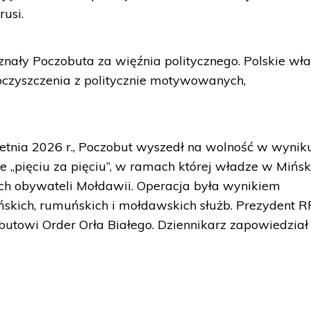
usi.
nały Poczobuta za więźnia politycznego. Polskie wł
oczyszczenia z politycznie motywowanych,
ietnia 2026 r., Poczobut wyszedł na wolność w wynik
 „pięciu za pięciu”, w ramach której władze w Mińs
óch obywateli Mołdawii. Operacja była wynikiem
skich, rumuńskich i mołdawskich służb. Prezydent R
utowi Order Orła Białego. Dziennikarz zapowiedział