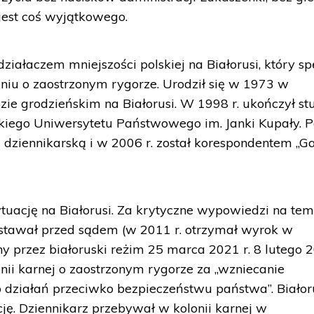
 jest coś wyjątkowego.
ziałaczem mniejszości polskiej na Białorusi, który sp
niu o zaostrzonym rygorze. Urodził się w 1973 w
ie grodzieńskim na Białorusi. W 1998 r. ukończył st
iego Uniwersytetu Państwowego im. Janki Kupały. 
ią dziennikarską i w 2006 r. został korespondentem „G
ytuację na Białorusi. Za krytyczne wypowiedzi na tem
 i stawał przed sądem (w 2011 r. otrzymał wyrok w
ny przez białoruski reżim 25 marca 2021 r. 8 lutego 
onii karnej o zaostrzonym rygorze za „wzniecanie
 działań przeciwko bezpieczeństwu państwa”. Białor
ję. Dziennikarz przebywał w kolonii karnej w