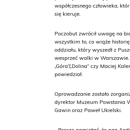
współczesnego człowieka, któr
się kieruje.
Poczobut zwrócił uwagę na bi
wszystkim to, co wiąże histor
oddziału, który wyszedł z Pusz
wesprzeć walki w Warszawie. 
„Góra”/„Dolina” czy Maciej Kal
powiedział.
Oprowadzanie zostało zorgani
dyrektor Muzeum Powstania W
Gawin oraz Paweł Ukielski.
- Proszę pamiętać, że pan Andr