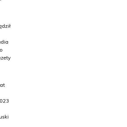
ędził
udia
Po
azety
at
2023
uski