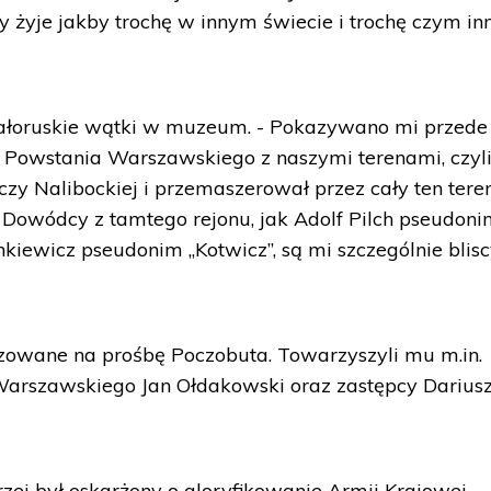
y żyje jakby trochę w innym świecie i trochę czym i
ałoruskie wątki w muzeum. - Pokazywano mi przede
ię Powstania Warszawskiego z naszymi terenami, czyli
czy Nalibockiej i przemaszerował przez cały ten teren
Dowódcy z tamtego rejonu, jak Adolf Pilch pseudon
enkiewicz pseudonim „Kotwicz”, są mi szczególnie blisc
zowane na prośbę Poczobuta. Towarzyszyli mu m.in.
arszawskiego Jan Ołdakowski oraz zastępcy Darius
zej był oskarżony o gloryfikowanie Armii Krajowej –