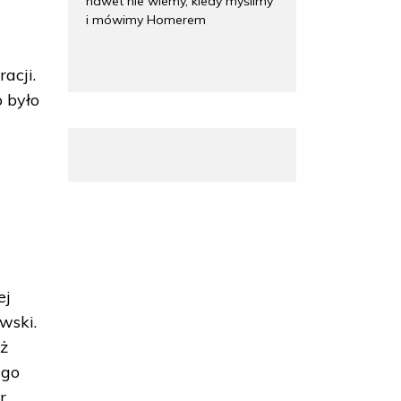
nawet nie wiemy, kiedy myślimy
i mówimy Homerem
racji.
o było
ej
owski.
eż
ego
r