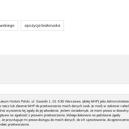
wskiego
opozycja białoruska
m Historii Polski, ul. Gwardii 1, 01-538 Warszawa, (dalej MHP) jako Administratora
 rzecz lub zlecenie MHP do przetwarzania moich danych osob. (e-mail) w zakresie i celac
 dnia wyrażenia tej zgody do jej odwołania. Jestem świadomy/a, że mam prawo w dowoln
wpływa na zgodność z prawem przetwarzania, którego dokonano na podstawie zgody
, że przysługuje mi prawo dostępu do moich danych, do ich sprostowania, do ograniczeni
wobec przetwarzania.