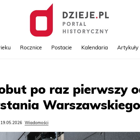
ieku
Rocznice
Postacie
Kalendaria
Artykuły
Przejdź
do
treści
obut po raz pierwszy o
tania Warszawskieg
 19.05.2026
Wiadomości