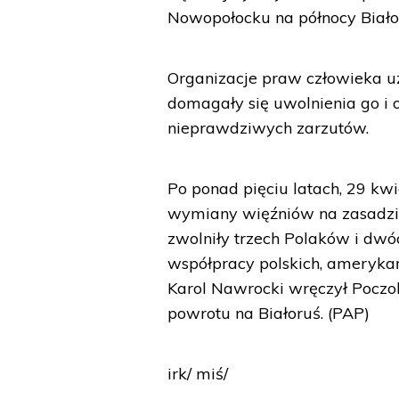
Nowopołocku na północy Białor
Organizacje praw człowieka uz
domagały się uwolnienia go i 
nieprawdziwych zarzutów.
Po ponad pięciu latach, 29 kw
wymiany więźniów na zasadzie
zwolniły trzech Polaków i dw
współpracy polskich, amerykań
Karol Nawrocki wręczył Poczob
powrotu na Białoruś. (PAP)
irk/ miś/