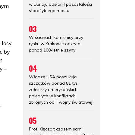
w Dunaju odsłonił pozostałości
nnym
starożytnego mostu
03
W ścianach kamienicy przy
 losy
rynku w Krakowie odkryto
ponad 100-letnie szyny
, by
im
04
y –
Władze USA poszukują
szczątków ponad 81 tys.
żołnierzy amerykańskich
poległych w konfliktach
zbrojnych od II wojny światowej
z
05
Prof. Klęczar: czasem sami