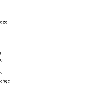
adze
u
ku
P
 chęć