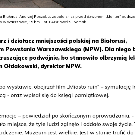
j na Białorusi Andrzej Poczobut zapala znicz przed dzwonem „Monter” podcz
 w Warszawie, 19 bm. Fot. PAP/Paweł Supernak
z i działacz mniejszości polskiej na Białorusi,
m Powstania Warszawskiego (MPW). Dla niego 
zruszające podwójnie, bo stanowiło olbrzymią le
an Ołdakowski, dyrektor MPW.
 wystawie, obejrzał film „Miasto ruin” – symulację l
icą - oraz wpisał się do księgi pamiątkowej.
mocje – powiedział po skończonym oprowadzaniu. -
ło miejsce, że tyle ludzi zginęło i oddało swoje życie.
czenie. Muzeum jest wielkie. Jest w stanie trafić do