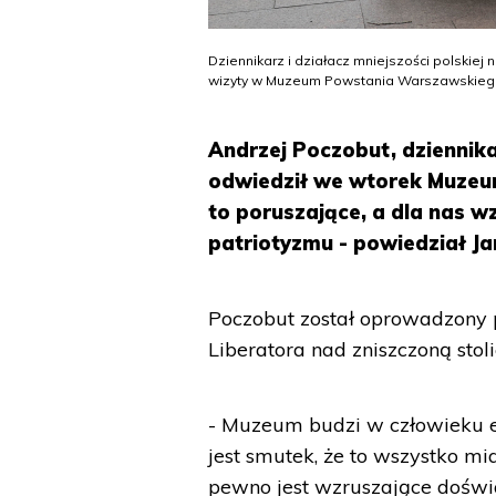
Dziennikarz i działacz mniejszości polskie
wizyty w Muzeum Powstania Warszawskiego
Andrzej Poczobut, dziennikar
odwiedził we wtorek Muzeu
to poruszające, a dla nas w
patriotyzmu - powiedział J
Poczobut został oprowadzony po
Liberatora nad zniszczoną stol
- Muzeum budzi w człowieku e
jest smutek, że to wszystko mia
pewno jest wzruszające doświad