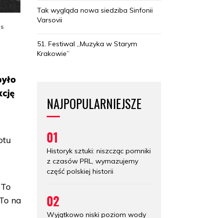
Tak wygląda nowa siedziba Sinfonii
Varsovii
as
51. Festiwal „Muzyka w Starym
Krakowie”
było
kcję
NAJPOPULARNIEJSZE
01
otu
Historyk sztuki: niszcząc pomniki
z czasów PRL, wymazujemy
część polskiej historii
 To
02
 To na
Wyjątkowo niski poziom wody