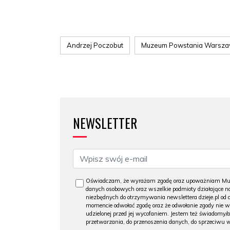
Andrzej Poczobut
Muzeum Powstania Warsza
NEWSLETTER
Oświadczam, że wyrażam zgodę oraz upoważniam Muzeu
danych osobowych oraz wszelkie podmioty działające na
niezbędnych do otrzymywania newslettera dzieje.pl od
momencie odwołać zgodę oraz że odwołanie zgody nie 
udzielonej przed jej wycofaniem. Jestem też świadomy/a
przetwarzania, do przenoszenia danych, do sprzeciwu 