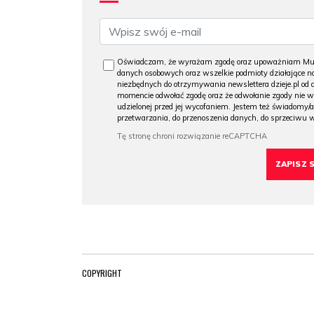
Oświadczam, że wyrażam zgodę oraz upoważniam Muzeu
danych osobowych oraz wszelkie podmioty działające na
niezbędnych do otrzymywania newslettera dzieje.pl od
momencie odwołać zgodę oraz że odwołanie zgody nie 
udzielonej przed jej wycofaniem. Jestem też świadomy/a
przetwarzania, do przenoszenia danych, do sprzeciwu 
COPYRIGHT