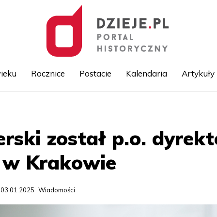
ieku
Rocznice
Postacie
Kalendaria
Artykuły
Przejdź
do
treści
erski został p.o. dyre
 w Krakowie
 03.01.2025
Wiadomości