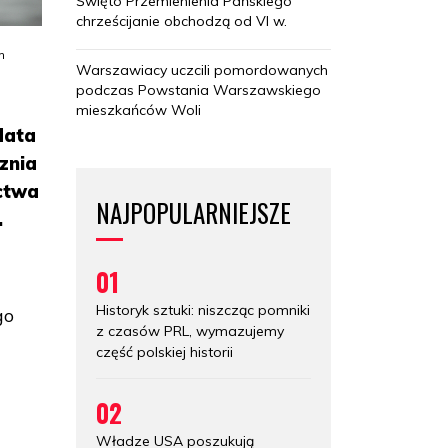
Święto Przemienienia Pańskiego
chrześcijanie obchodzą od VI w.
m
Warszawiacy uczcili pomordowanych
podczas Powstania Warszawskiego
mieszkańców Woli
data
znia
ictwa
NAJPOPULARNIEJSZE
.
01
Historyk sztuki: niszcząc pomniki
go
z czasów PRL, wymazujemy
część polskiej historii
02
Władze USA poszukują