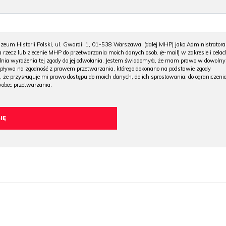
m Historii Polski, ul. Gwardii 1, 01-538 Warszawa, (dalej MHP) jako Administratora
 rzecz lub zlecenie MHP do przetwarzania moich danych osob. (e-mail) w zakresie i celac
 dnia wyrażenia tej zgody do jej odwołania. Jestem świadomy/a, że mam prawo w dowoln
wpływa na zgodność z prawem przetwarzania, którego dokonano na podstawie zgody
, że przysługuje mi prawo dostępu do moich danych, do ich sprostowania, do ograniczeni
wobec przetwarzania.