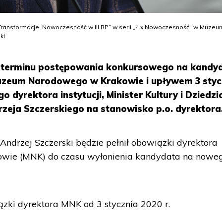
„Transformacje. Nowoczesność w III RP” w serii „4 x Nowoczesność” w Muzeu
ki
 terminu postępowania konkursowego na kandy
uzeum Narodowego w Krakowie i upływem 3 styc
 dyrektora instytucji, Minister Kultury i Dziedz
eja Szczerskiego na stanowisko p.o. dyrektora
Andrzej Szczerski będzie pełnił obowiązki dyrektora
ie (MNK) do czasu wyłonienia kandydata na nowe
ązki dyrektora MNK od 3 stycznia 2020 r.