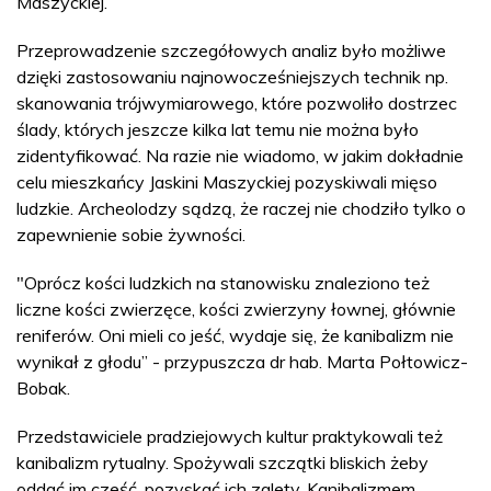
Maszyckiej.
Przeprowadzenie szczegółowych analiz było możliwe
dzięki zastosowaniu najnowocześniejszych technik np.
skanowania trójwymiarowego, które pozwoliło dostrzec
ślady, których jeszcze kilka lat temu nie można było
zidentyfikować. Na razie nie wiadomo, w jakim dokładnie
celu mieszkańcy Jaskini Maszyckiej pozyskiwali mięso
ludzkie. Archeolodzy sądzą, że raczej nie chodziło tylko o
zapewnienie sobie żywności.
"Oprócz kości ludzkich na stanowisku znaleziono też
liczne kości zwierzęce, kości zwierzyny łownej, głównie
reniferów. Oni mieli co jeść, wydaje się, że kanibalizm nie
wynikał z głodu” - przypuszcza dr hab. Marta Połtowicz-
Bobak.
Przedstawiciele pradziejowych kultur praktykowali też
kanibalizm rytualny. Spożywali szczątki bliskich żeby
oddać im cześć, pozyskać ich zalety. Kanibalizmem