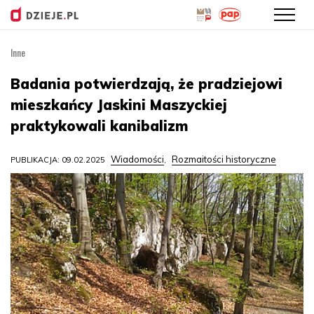
Inne
Przejdź
do
Badania potwierdzają, że pradziejowi
treści
mieszkańcy Jaskini Maszyckiej
praktykowali kanibalizm
Wiadomości
Rozmaitości historyczne
PUBLIKACJA: 09.02.2025
,