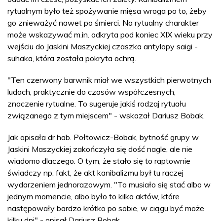
rytualnym było też spożywanie mięsa wroga po to, żeby
go znieważyć nawet po śmierci. Na rytualny charakter
może wskazywać m.in. odkryta pod koniec XIX wieku przy
wejściu do Jaskini Maszyckiej czaszka antylopy saigi -
suhaka, która została pokryta ochrą.
"Ten czerwony barwnik miał we wszystkich pierwotnych
ludach, praktycznie do czasów współczesnych,
znaczenie rytualne. To sugeruje jakiś rodzaj rytuału
związanego z tym miejscem" - wskazał Dariusz Bobak.
Jak opisała dr hab. Połtowicz-Bobak, bytność grupy w
Jaskini Maszyckiej zakończyła się dość nagle, ale nie
wiadomo dlaczego. O tym, że stało się to raptownie
świadczy np. fakt, że akt kanibalizmu był tu raczej
wydarzeniem jednorazowym. "To musiało się stać albo w
jednym momencie, albo było to kilka aktów, które
następowały bardzo krótko po sobie, w ciągu być może
kilku dni" - opisał Dariusz Bobak.