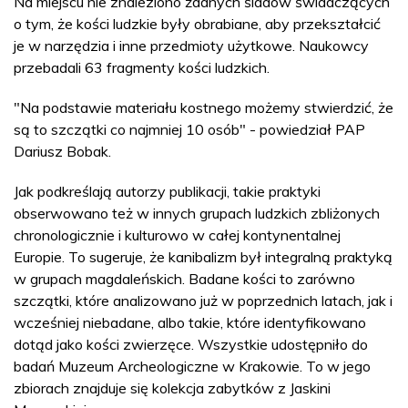
Na miejscu nie znaleziono żadnych śladów świadczących
o tym, że kości ludzkie były obrabiane, aby przekształcić
je w narzędzia i inne przedmioty użytkowe. Naukowcy
przebadali 63 fragmenty kości ludzkich.
"Na podstawie materiału kostnego możemy stwierdzić, że
są to szczątki co najmniej 10 osób" - powiedział PAP
Dariusz Bobak.
Jak podkreślają autorzy publikacji, takie praktyki
obserwowano też w innych grupach ludzkich zbliżonych
chronologicznie i kulturowo w całej kontynentalnej
Europie. To sugeruje, że kanibalizm był integralną praktyką
w grupach magdaleńskich. Badane kości to zarówno
szczątki, które analizowano już w poprzednich latach, jak i
wcześniej niebadane, albo takie, które identyfikowano
dotąd jako kości zwierzęce. Wszystkie udostępniło do
badań Muzeum Archeologiczne w Krakowie. To w jego
zbiorach znajduje się kolekcja zabytków z Jaskini