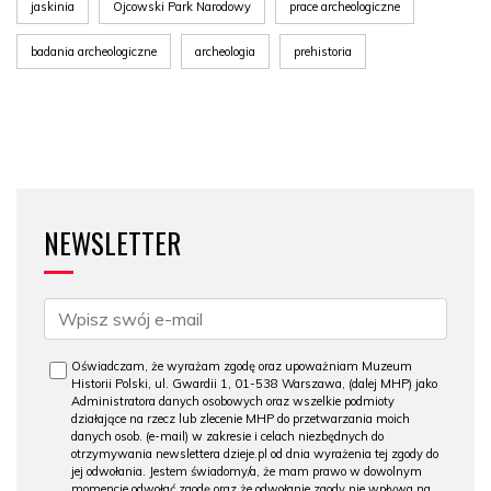
jaskinia
Ojcowski Park Narodowy
prace archeologiczne
badania archeologiczne
archeologia
prehistoria
NEWSLETTER
Oświadczam, że wyrażam zgodę oraz upoważniam Muzeum
Historii Polski, ul. Gwardii 1, 01-538 Warszawa, (dalej MHP) jako
Administratora danych osobowych oraz wszelkie podmioty
działające na rzecz lub zlecenie MHP do przetwarzania moich
danych osob. (e-mail) w zakresie i celach niezbędnych do
otrzymywania newslettera dzieje.pl od dnia wyrażenia tej zgody do
jej odwołania. Jestem świadomy/a, że mam prawo w dowolnym
momencie odwołać zgodę oraz że odwołanie zgody nie wpływa na