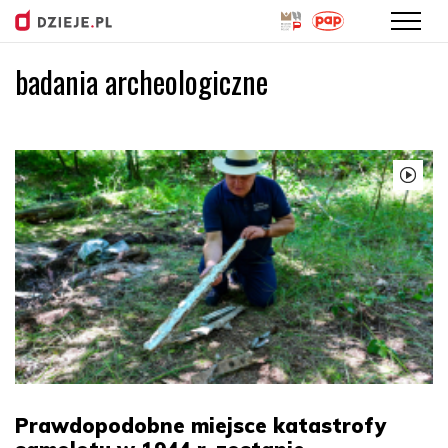
badania archeologiczne
Przejdź
do
treści
Prawdopodobne miejsce katastrofy