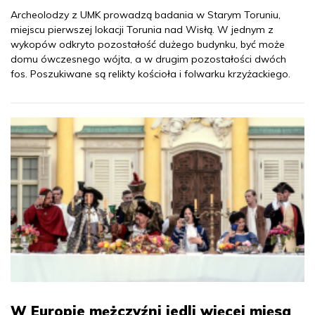
Archeolodzy z UMK prowadzą badania w Starym Toruniu,
miejscu pierwszej lokacji Torunia nad Wisłą. W jednym z
wykopów odkryto pozostałość dużego budynku, być może
domu ówczesnego wójta, a w drugim pozostałości dwóch
fos. Poszukiwane są relikty kościoła i folwarku krzyżackiego.
W Europie mężczyźni jedli więcej mięsa