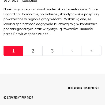
26.04.2025
Starożytność
Naukowcy przeanalizowali znaleziska z cmentarzyska Store
Frigard na Bornholmie, np. kobiece „skandynawskie pasy” czy
powszechne w regionie groty włóczni. Wskazują one, że
lokalna społeczność odgrywała kluczową rolę w kontaktach
ponadregionalnych oraz w dystrybucji towarów i ludności
przez Bałtyk w epoce żelaza.
Pagination
››
Ostat
1
2
3
›
»
Menu Footer
DEKLARACJA DOSTĘPNOŚCI
© COPYRIGHT PAP 2026