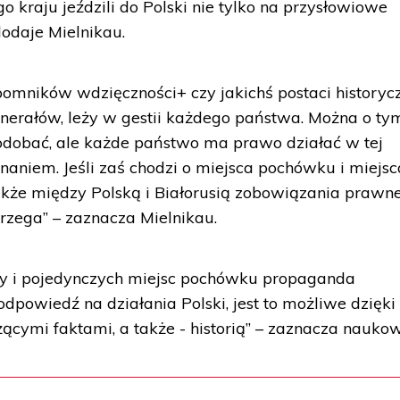
 kraju jeździli do Polski nie tylko na przysłowiowe
dodaje Mielnikau.
pomników wdzięczności+ czy jakichś postaci historyc
nerałów, leży w gestii każdego państwa. Można o ty
podobać, ale każde państwo ma prawo działać w tej
aniem. Jeśli zaś chodzi o miejsca pochówku i miejsc
także między Polską i Białorusią zobowiązania prawne.
rzega” – zaznacza Mielnikau.
rzy i pojedynczych miejsc pochówku propaganda
powiedź na działania Polski, jest to możliwe dzięki
ącymi faktami, a także - historią” – zaznacza naukow