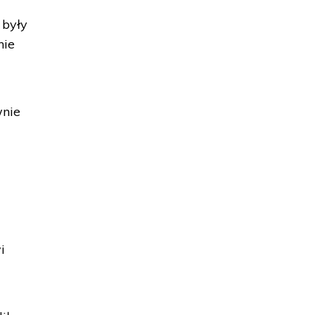
 były
nie
wnie
i