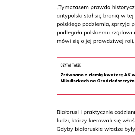
„Tymczasem prawda historyczna s
antypolski stał się bronią w tej
polskiego podziemia, sprzyja 
podlegała polskiemu rządowi na
mówi się o jej prawdziwej roli
CZYTAJ TAKŻE
Zrównano z ziemią kwaterę AK 
Mikuliszkach na Grodzieńszczyźn
Białorusi i praktycznie codzie
ludzi, którzy kierowali się wła
Gdyby białoruskie władze były