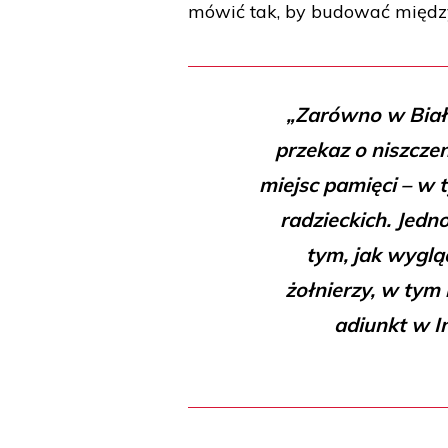
mówić tak, by budować między 
„Zarówno w Biało
przekaz o niszczen
miejsc pamięci – w 
radzieckich. Jedn
tym, jak wygl
żołnierzy, w tym 
adiunkt w I