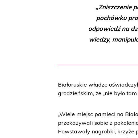
„Zniszczenie p
pochówku pro
odpowiedź na dzia
wiedzy, manipulac
Białoruskie władze oświadczy
grodzieńskim, że „nie było ta
„Wiele miejsc pamięci na Biał
przekazywali sobie z pokolenia
Powstawały nagrobki, krzyże p