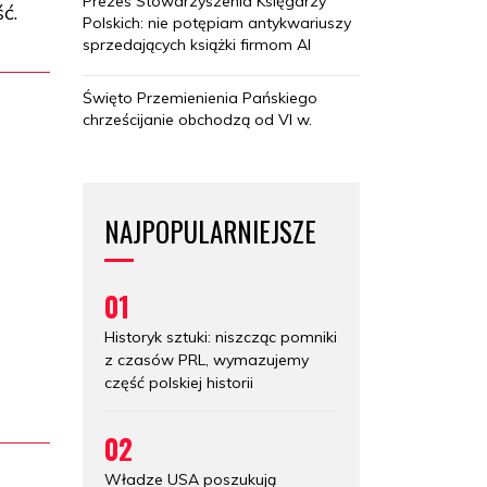
Prezes Stowarzyszenia Księgarzy
ć.
Polskich: nie potępiam antykwariuszy
sprzedających książki firmom AI
Święto Przemienienia Pańskiego
chrześcijanie obchodzą od VI w.
NAJPOPULARNIEJSZE
01
Historyk sztuki: niszcząc pomniki
z czasów PRL, wymazujemy
część polskiej historii
02
Władze USA poszukują