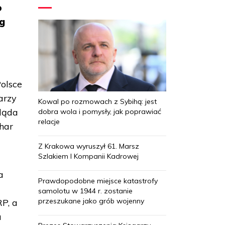
o
ug
Polsce
arzy
Kowal po rozmowach z Sybihą: jest
gląda
dobra wola i pomysły, jak poprawiać
relacje
har
Z Krakowa wyruszył 61. Marsz
Szlakiem I Kompanii Kadrowej
a
Prawdopodobne miejsce katastrofy
samolotu w 1944 r. zostanie
przeszukane jako grób wojenny
RP, a
a