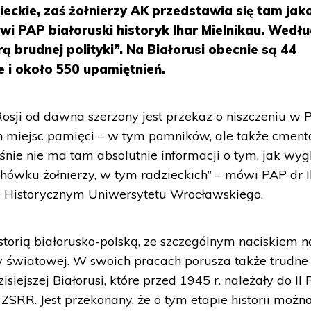
ieckie, zaś żołnierzy AK przedstawia się tam jak
i PAP białoruski historyk Ihar Mielnikau. Wedł
rą brudnej polityki”. Na Białorusi obecnie są 44
 i około 550 upamiętnień.
Rosji od dawna szerzony jest przekaz o niszczeniu w 
ch miejsc pamięci – w tym pomników, ale także cment
eśnie nie ma tam absolutnie informacji o tym, jak wy
hówku żołnierzy, w tym radzieckich” – mówi PAP dr I
ie Historycznym Uniwersytetu Wrocławskiego.
istorią białorusko-polską, ze szczególnym naciskiem n
y światowej. W swoich pracach porusza także trudne
iejszej Białorusi, które przed 1945 r. należały do II 
ZSRR. Jest przekonany, że o tym etapie historii możn