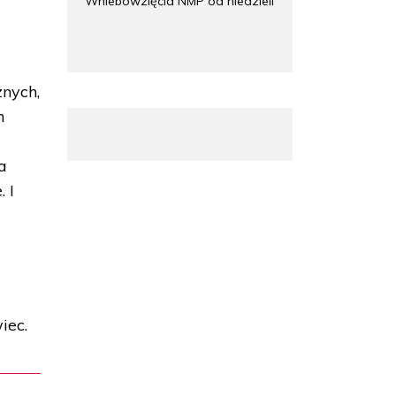
Wniebowzięcia NMP od niedzieli
znych,
m
a
 I
iec.