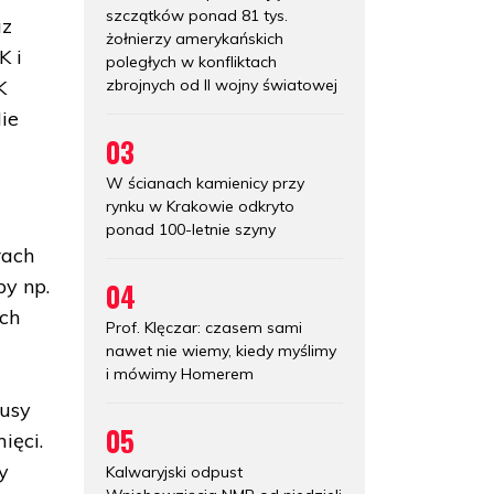
szczątków ponad 81 tys.
az
żołnierzy amerykańskich
K i
poległych w konfliktach
zbrojnych od II wojny światowej
K
Nie
03
W ścianach kamienicy przy
rynku w Krakowie odkryto
ponad 100-letnie szyny
rach
by np.
04
ych
Prof. Klęczar: czasem sami
nawet nie wiemy, kiedy myślimy
i mówimy Homerem
busy
05
ięci.
y
Kalwaryjski odpust