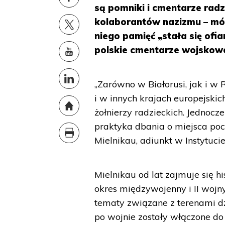
są pomniki i cmentarze radz
kolaborantów nazizmu – mów
niego pamięć „stała się ofia
polskie cmentarze wojskowe
„Zarówno w Białorusi, jak i w 
i w innych krajach europejski
żołnierzy radzieckich. Jednocz
praktyka dbania o miejsca poc
Mielnikau, adiunkt w Instytuc
Mielnikau od lat zajmuje się h
okres międzywojenny i II wojn
tematy związane z terenami dzis
po wojnie zostały włączone do 