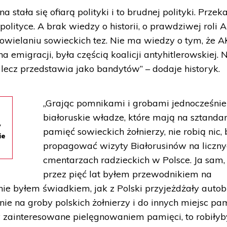
tała się ofiarą polityki i to brudnej polityki. Przek
 polityce. A brak wiedzy o historii, o prawdziwej roli A
powielaniu sowieckich tez. Nie ma wiedzy o tym, że A
 emigracji, była częścią koalicji antyhitlerowskiej. 
, lecz przedstawia jako bandytów” – dodaje historyk.
„Grając pomnikami i grobami jednocześnie
białoruskie władze, które mają na sztanda
w
pamięć sowieckich żołnierzy, nie robią nic, 
ie
propagować wizyty Białorusinów na liczn
cmentarzach radzieckich w Polsce. Ja sam,
przez pięć lat byłem przewodnikiem na
nnie byłem świadkiem, jak z Polski przyjeżdżały auto
śnie na groby polskich żołnierzy i do innych miejsc pam
 zainteresowane pielęgnowaniem pamięci, to robiłyb