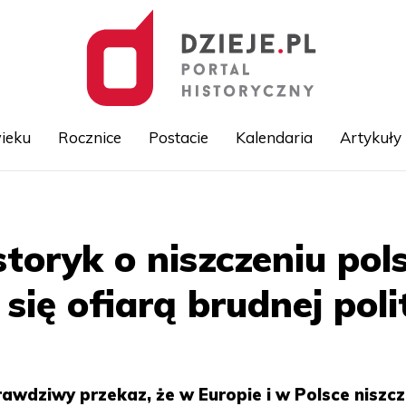
ieku
Rocznice
Postacie
Kalendaria
Artykuły
Przejdź
do
treści
storyk o niszczeniu po
się ofiarą brudnej poli
prawdziwy przekaz, że w Europie i w Polsce niszc