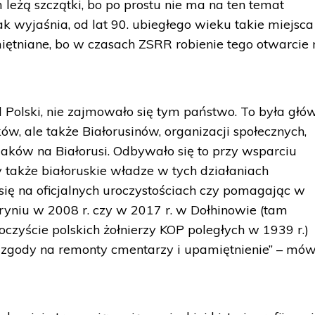
leżą szczątki, bo po prostu nie ma na ten temat
Jak wyjaśnia, od lat 90. ubiegłego wieku takie miejsca
ętniane, bo w czasach ZSRR robienie tego otwarcie 
d Polski, nie zajmowało się tym państwo. To była głó
w, ale także Białorusinów, organizacji społecznych,
aków na Białorusi. Odbywało się to przy wsparciu
dy także białoruskie władze w tych działaniach
 się na oficjalnych uroczystościach czy pomagając w
bryniu w 2008 r. czy w 2017 r. w Dołhinowie (tam
zyście polskich żołnierzy KOP poległych w 1939 r.)
zgody na remonty cmentarzy i upamiętnienie” – mów