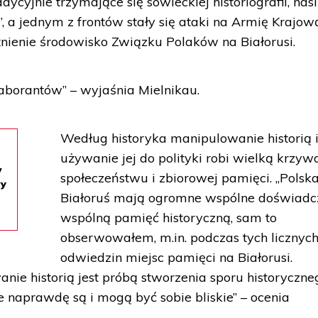
dycyjnie trzymające się sowieckiej historiografii, nasi
 a jednym z frontów stały się ataki na Armię Krajową
tnienie środowisko Związku Polaków na Białorusi.
laborantów” – wyjaśnia Mielnikau.
Według historyka manipulowanie historią 
używanie jej do polityki robi wielką krzyw
w
społeczeństwu i zbiorowej pamięci. „Polska
wy
Białoruś mają ogromne wspólne doświadcz
wspólną pamięć historyczną, sam to
obserwowałem, m.in. podczas tych licznyc
odwiedzin miejsc pamięci na Białorusi.
ie historią jest próbą stworzenia sporu historyczne
e naprawdę są i mogą być sobie bliskie” – ocenia