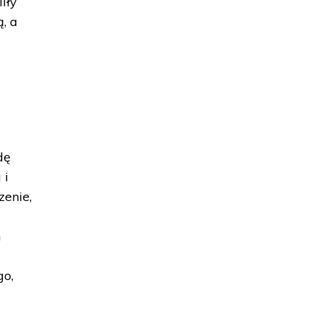
liły
, a
i
dę
 i
enie,
h
go,