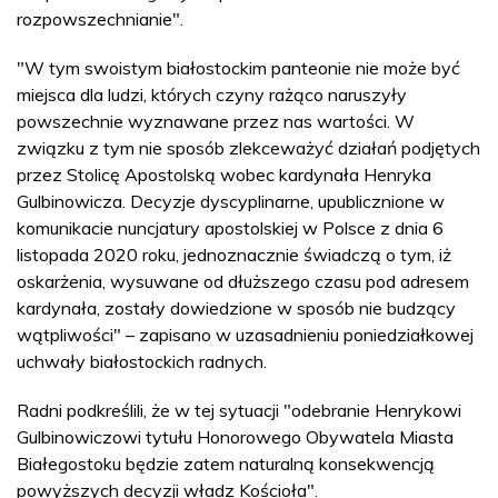
rozpowszechnianie".
"W tym swoistym białostockim panteonie nie może być
miejsca dla ludzi, których czyny rażąco naruszyły
powszechnie wyznawane przez nas wartości. W
związku z tym nie sposób zlekceważyć działań podjętych
przez Stolicę Apostolską wobec kardynała Henryka
Gulbinowicza. Decyzje dyscyplinarne, upublicznione w
komunikacie nuncjatury apostolskiej w Polsce z dnia 6
listopada 2020 roku, jednoznacznie świadczą o tym, iż
oskarżenia, wysuwane od dłuższego czasu pod adresem
kardynała, zostały dowiedzione w sposób nie budzący
wątpliwości" – zapisano w uzasadnieniu poniedziałkowej
uchwały białostockich radnych.
Radni podkreślili, że w tej sytuacji "odebranie Henrykowi
Gulbinowiczowi tytułu Honorowego Obywatela Miasta
Białegostoku będzie zatem naturalną konsekwencją
powyższych decyzji władz Kościoła".