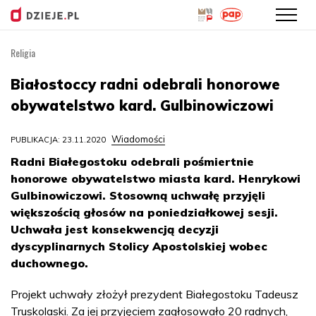
Religia
Przejdź
do
Białostoccy radni odebrali honorowe
treści
obywatelstwo kard. Gulbinowiczowi
Wiadomości
PUBLIKACJA: 23.11.2020
Radni Białegostoku odebrali pośmiertnie
honorowe obywatelstwo miasta kard. Henrykowi
Gulbinowiczowi. Stosowną uchwałę przyjęli
większością głosów na poniedziałkowej sesji.
Uchwała jest konsekwencją decyzji
dyscyplinarnych Stolicy Apostolskiej wobec
duchownego.
Projekt uchwały złożył prezydent Białegostoku Tadeusz
Truskolaski. Za jej przyjęciem zagłosowało 20 radnych,