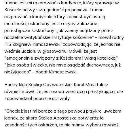
trudno jest mi rozprawiać o kardynale, który sprawuje w
Kościele najwyższą godność po papieżu. Trudno
rozprawiać o kardynale, który zamiast być ostoją
moralności, oskarżany jest o czyny zakazane,
przestępcze. Oskarżony i jak wiemy osądzony przez
naczelne watykańskie instytucje kościelne" – mówił radny
PiS Zbigniew Klimaszewski, zapowiadając, że jednak nie
weźmie udziału w głosowaniu. Mówił, że jest
"emocjonalnie związany z Kościołem i wiarą katolicką".
"Jako osoba świecka, nie mnie osądzać duchownego, już
nieżyjącego" – dodał Klimaszewski.
Radny klub Koalicji Obywatelskiej Karol Masztalerz
również mówił, że jest osobą wierzącą i praktykującą, ale
zapowiedział poparcie uchwały.
"Chociaż jest mi bardzo z tego powodu przykro, uważam
jednak, że skoro Stolica Apostolska potwierdziła
zasadność tych oskarżeń, to nie mamy wyboru również