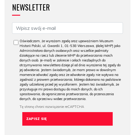
NEWSLETTER
Oświadczam, że wyrażam zgodę oraz upoważniam Muzeum
Historii Polski, ul. Gwardii 1, 01-538 Warszawa, (dalej MHP) jako
Administratora danych osobowych oraz wszelkie podmioty
działające na rzecz lub zlecenie MHP do przetwarzania moich
danych osob. (e-mail) w zakresie i celach niezbędnych do
otrzymywania newslettera dzieje.pl od dnia wyrażenia tej zgody do
jej odwołania. Jestem świadomy/a, że mam prawo w dowolnym
momencie odwołać zgodę oraz że odwołanie zgody nie wpływa na
zgodność z prawem przetwarzania, którego dokonano na podstawie
zgody udzielonej przed jej wycofaniem. Jestem też świadomy/a, że
przysługuje mi prawo dostępu do moich danych, do ich
sprostowania, do ograniczenia przetwarzania, do przenoszenia
danych, do sprzeciwu wobec przetwarzania.