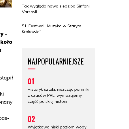
Tak wygląda nowa siedziba Sinfonii
Varsovii
51. Festiwal „Muzyka w Starym
Krakowie”
y -
około
e
NAJPOPULARNIEJSZE
stąpił
01
Historyk sztuki: niszcząc pomniki
ki
z czasów PRL, wymazujemy
onany
część polskiej historii
02
bas-
Wyjątkowo niski poziom wody