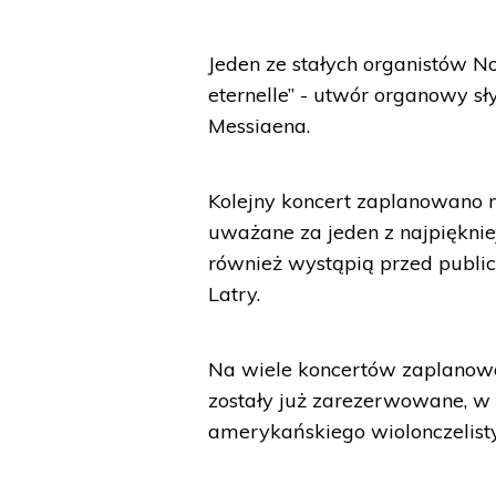
Jeden ze stałych organistów No
eternelle” - utwór organowy s
Messiaena.
Kolejny koncert zaplanowano n
uważane za jeden z najpiękni
również wystąpią przed publicz
Latry.
Na wiele koncertów zaplanowa
zostały już zarezerwowane, w
amerykańskiego wiolonczelist