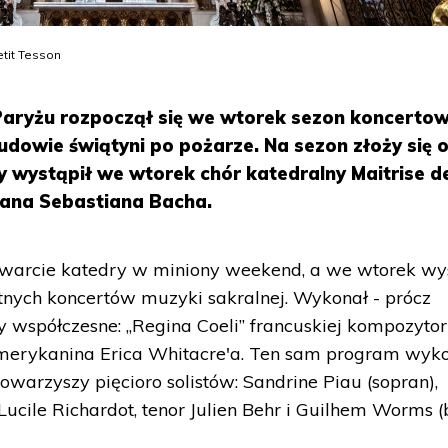
tit Tesson
aryżu rozpoczął się we wtorek sezon koncertow
budowie świątyni po pożarze. Na sezon złoży się 
y wystąpił we wtorek chór katedralny Maitrise d
Jana Sebastiana Bacha.
otwarcie katedry w miniony weekend, a we wtorek wy
tnych koncertów muzyki sakralnej. Wykonał - prócz
 współczesne: „Regina Coeli” francuskiej kompozytor
Amerykanina Erica Whitacre'a. Ten sam program wyk
owarzyszy pięcioro solistów: Sandrine Piau (sopran),
 Lucile Richardot, tenor Julien Behr i Guilhem Worms (