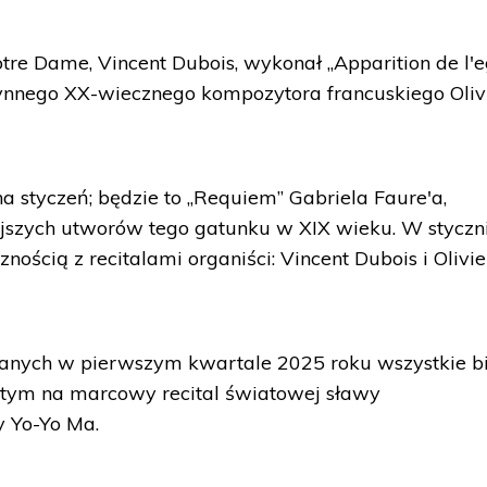
tre Dame, Vincent Dubois, wykonał „Apparition de l'e
łynnego XX-wiecznego kompozytora francuskiego Oliv
a styczeń; będzie to „Requiem” Gabriela Faure'a,
ejszych utworów tego gatunku w XIX wieku. W styczn
nością z recitalami organiści: Vincent Dubois i Olivie
nych w pierwszym kwartale 2025 roku wszystkie bi
 tym na marcowy recital światowej sławy
y Yo-Yo Ma.