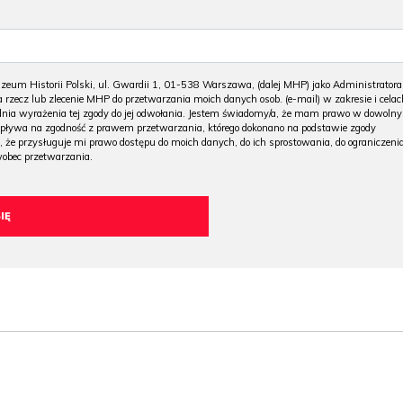
m Historii Polski, ul. Gwardii 1, 01-538 Warszawa, (dalej MHP) jako Administratora
 rzecz lub zlecenie MHP do przetwarzania moich danych osob. (e-mail) w zakresie i celac
 dnia wyrażenia tej zgody do jej odwołania. Jestem świadomy/a, że mam prawo w dowoln
wpływa na zgodność z prawem przetwarzania, którego dokonano na podstawie zgody
, że przysługuje mi prawo dostępu do moich danych, do ich sprostowania, do ograniczeni
wobec przetwarzania.