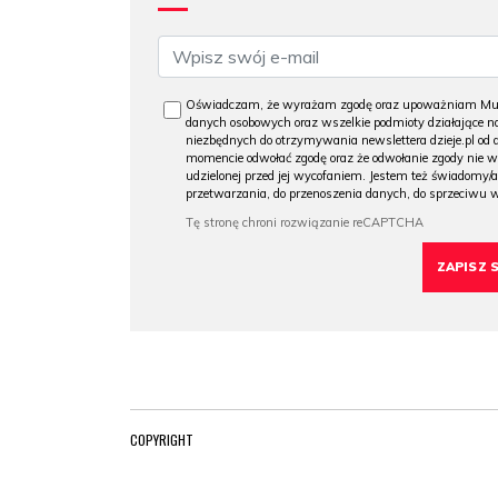
Oświadczam, że wyrażam zgodę oraz upoważniam Muzeu
danych osobowych oraz wszelkie podmioty działające na
niezbędnych do otrzymywania newslettera dzieje.pl od
momencie odwołać zgodę oraz że odwołanie zgody nie 
udzielonej przed jej wycofaniem. Jestem też świadomy/a
przetwarzania, do przenoszenia danych, do sprzeciwu 
COPYRIGHT