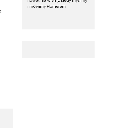
nawet nie wiemy, kiedy myślimy
i mówimy Homerem
a