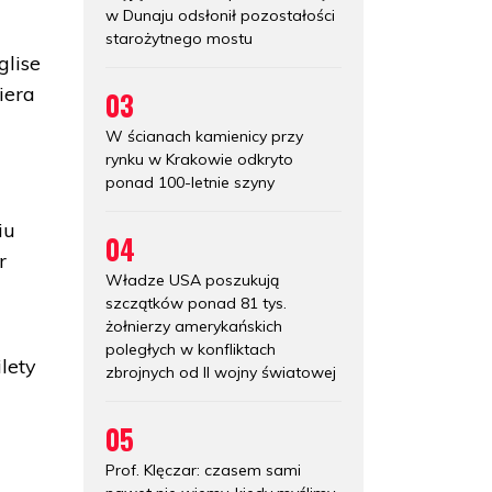
w Dunaju odsłonił pozostałości
starożytnego mostu
glise
iera
03
W ścianach kamienicy przy
rynku w Krakowie odkryto
ponad 100-letnie szyny
iu
04
r
Władze USA poszukują
szczątków ponad 81 tys.
żołnierzy amerykańskich
poległych w konfliktach
lety
zbrojnych od II wojny światowej
05
Prof. Klęczar: czasem sami