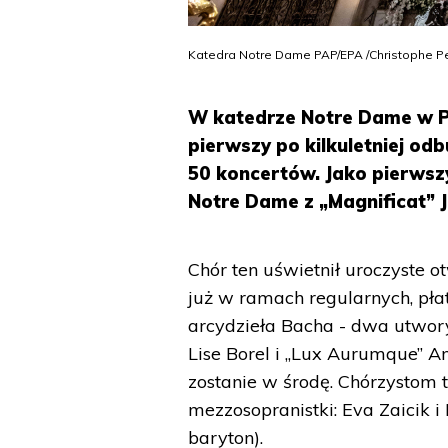
Katedra Notre Dame PAP/EPA /Christophe Pe
W katedrze Notre Dame w P
pierwszy po kilkuletniej od
50 koncertów. Jako pierwsz
Notre Dame z „Magnificat” 
Chór ten uświetnił uroczyste 
już w ramach regularnych, pła
arcydzieła Bacha - dwa utwory
Lise Borel i „Lux Aurumque” 
zostanie w środę. Chórzystom t
mezzosopranistki: Eva Zaicik i
baryton).