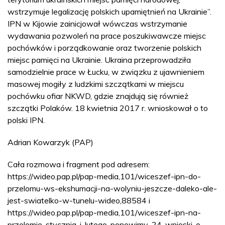
wstrzymuje legalizację polskich upamiętnień na Ukrainie”.
IPN w Kijowie zainicjował wówczas wstrzymanie
wydawania pozwoleń na prace poszukiwawcze miejsc
pochówków i porządkowanie oraz tworzenie polskich
miejsc pamięci na Ukrainie. Ukraina przeprowadziła
samodzielnie prace w Łucku, w związku z ujawnieniem
masowej mogiły z ludzkimi szczątkami w miejscu
pochówku ofiar NKWD, gdzie znajdują się również
szczątki Polaków. 18 kwietnia 2017 r. wnioskował o to
polski IPN.
Adrian Kowarzyk (PAP)
Cała rozmowa i fragment pod adresem:
https://wideo.pap.pl/pap-media,101/wiceszef-ipn-do-
przelomu-ws-ekshumacji-na-wolyniu-jeszcze-daleko-ale-
jest-swiatelko-w-tunelu-wideo,88584 i
https://wideo.pap.pl/pap-media,101/wiceszef-ipn-na-
przelomie-stycznia-i-lutego-ponowimy-24-wnioski-o-