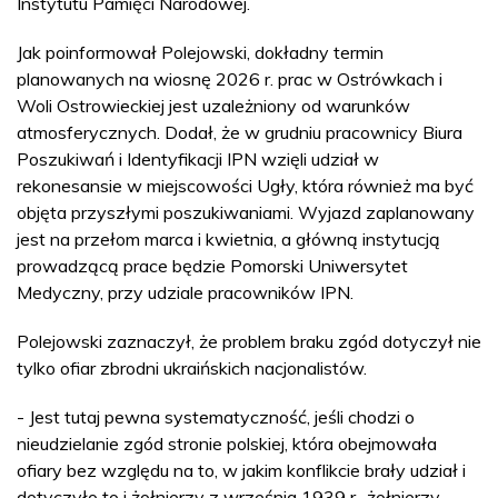
Instytutu Pamięci Narodowej.
Jak poinformował Polejowski, dokładny termin
planowanych na wiosnę 2026 r. prac w Ostrówkach i
Woli Ostrowieckiej jest uzależniony od warunków
atmosferycznych. Dodał, że w grudniu pracownicy Biura
Poszukiwań i Identyfikacji IPN wzięli udział w
rekonesansie w miejscowości Ugły, która również ma być
objęta przyszłymi poszukiwaniami. Wyjazd zaplanowany
jest na przełom marca i kwietnia, a główną instytucją
prowadzącą prace będzie Pomorski Uniwersytet
Medyczny, przy udziale pracowników IPN.
Polejowski zaznaczył, że problem braku zgód dotyczył nie
tylko ofiar zbrodni ukraińskich nacjonalistów.
- Jest tutaj pewna systematyczność, jeśli chodzi o
nieudzielanie zgód stronie polskiej, która obejmowała
ofiary bez względu na to, w jakim konflikcie brały udział i
dotyczyło to i żołnierzy z września 1939 r., żołnierzy