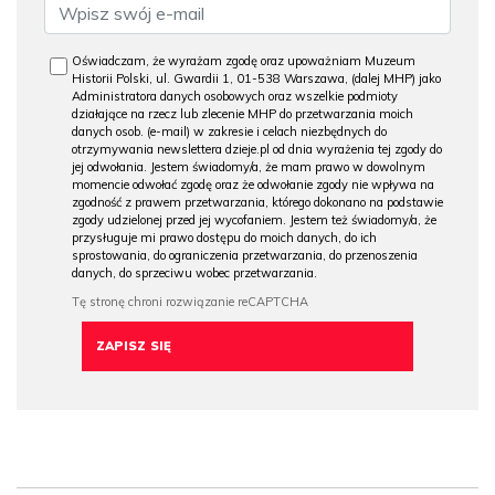
Oświadczam, że wyrażam zgodę oraz upoważniam Muzeum
Historii Polski, ul. Gwardii 1, 01-538 Warszawa, (dalej MHP) jako
Administratora danych osobowych oraz wszelkie podmioty
działające na rzecz lub zlecenie MHP do przetwarzania moich
danych osob. (e-mail) w zakresie i celach niezbędnych do
otrzymywania newslettera dzieje.pl od dnia wyrażenia tej zgody do
jej odwołania. Jestem świadomy/a, że mam prawo w dowolnym
momencie odwołać zgodę oraz że odwołanie zgody nie wpływa na
zgodność z prawem przetwarzania, którego dokonano na podstawie
zgody udzielonej przed jej wycofaniem. Jestem też świadomy/a, że
przysługuje mi prawo dostępu do moich danych, do ich
sprostowania, do ograniczenia przetwarzania, do przenoszenia
danych, do sprzeciwu wobec przetwarzania.