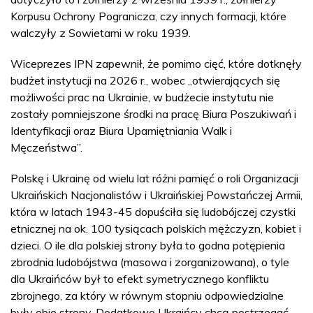
Korpusu Ochrony Pogranicza, czy innych formacji, które
walczyły z Sowietami w roku 1939.
Wiceprezes IPN zapewnił, że pomimo cięć, które dotknęły
budżet instytucji na 2026 r., wobec „otwierających się
możliwości prac na Ukrainie, w budżecie instytutu nie
zostały pomniejszone środki na pracę Biura Poszukiwań i
Identyfikacji oraz Biura Upamiętniania Walk i
Męczeństwa”.
Polskę i Ukrainę od wielu lat różni pamięć o roli Organizacji
Ukraińskich Nacjonalistów i Ukraińskiej Powstańczej Armii,
która w latach 1943-45 dopuściła się ludobójczej czystki
etnicznej na ok. 100 tysiącach polskich mężczyzn, kobiet i
dzieci. O ile dla polskiej strony była to godna potępienia
zbrodnia ludobójstwa (masowa i zorganizowana), o tyle
dla Ukraińców był to efekt symetrycznego konfliktu
zbrojnego, za który w równym stopniu odpowiedzialne
były obie strony. Dodatkowo Ukraińcy chcą postrzegać