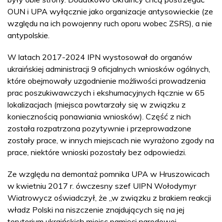
OUN i UPA wyłącznie jako organizacje antysowieckie (ze
względu na ich powojenny ruch oporu wobec ZSRS), a nie
antypolskie.
W latach 2017-2024 IPN wystosował do organów
ukraińskiej administracji 9 oficjalnych wniosków ogólnych,
które obejmowały uzgodnienie możliwości prowadzenia
prac poszukiwawczych i ekshumacyjnych łącznie w 65
lokalizacjach (miejsca powtarzały się w związku z
koniecznością ponawiania wniosków). Część z nich
została rozpatrzona pozytywnie i przeprowadzone
zostały prace, w innych miejscach nie wyrażono zgody na
prace, niektóre wnioski pozostały bez odpowiedzi.
Ze względu na demontaż pomnika UPA w Hruszowicach
w kwietniu 2017 r. ówczesny szef UIPN Wołodymyr
Wiatrowycz oświadczył, że „w związku z brakiem reakcji
władz Polski na niszczenie znajdujących się na jej
terytorium ukraińskich miejsc pamięci narodowej,