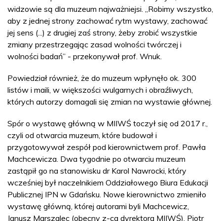
widzowie są dla muzeum najważniejsi. „Robimy wszystko,
aby z jednej strony zachować rytm wystawy, zachować
jej sens (...) z drugiej zaś strony, żeby zrobić wszystkie
zmiany przestrzegając zasad wolności twórczej i
wolności badań” - przekonywał prof. Wnuk.
Powiedział również, że do muzeum wpłynęło ok. 300
listów i maili, w większości wulgarnych i obraźliwych,
których autorzy domagali się zmian na wystawie głównej.
Spór o wystawę główną w MIIWŚ toczył się od 2017 r.,
czyli od otwarcia muzeum, które budował i
przygotowywał zespół pod kierownictwem prof. Pawła
Machcewicza. Dwa tygodnie po otwarciu muzeum
zastąpił go na stanowisku dr Karol Nawrocki, który
wcześniej był naczelnikiem Oddziałowego Biura Edukacji
Publicznej IPN w Gdańsku. Nowe kierownictwo zmieniło
wystawę główną, której autorami byli Machcewicz,
Janusz Marszalec (obecny z-ca dyrektora MIIWŚ), Piotr