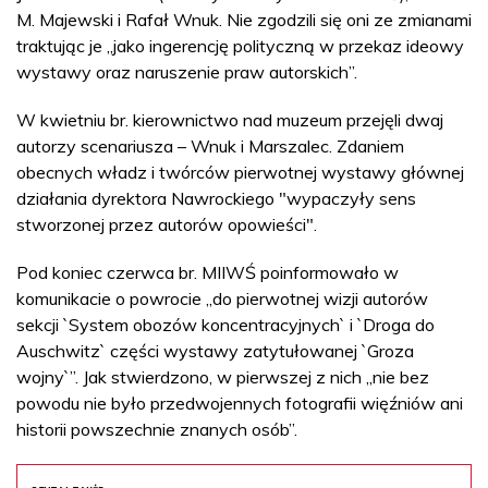
M. Majewski i Rafał Wnuk. Nie zgodzili się oni ze zmianami
traktując je „jako ingerencję polityczną w przekaz ideowy
wystawy oraz naruszenie praw autorskich”.
W kwietniu br. kierownictwo nad muzeum przejęli dwaj
autorzy scenariusza – Wnuk i Marszalec. Zdaniem
obecnych władz i twórców pierwotnej wystawy głównej
działania dyrektora Nawrockiego "wypaczyły sens
stworzonej przez autorów opowieści".
Pod koniec czerwca br. MIIWŚ poinformowało w
komunikacie o powrocie „do pierwotnej wizji autorów
sekcji `System obozów koncentracyjnych` i `Droga do
Auschwitz` części wystawy zatytułowanej `Groza
wojny`”. Jak stwierdzono, w pierwszej z nich „nie bez
powodu nie było przedwojennych fotografii więźniów ani
historii powszechnie znanych osób”.