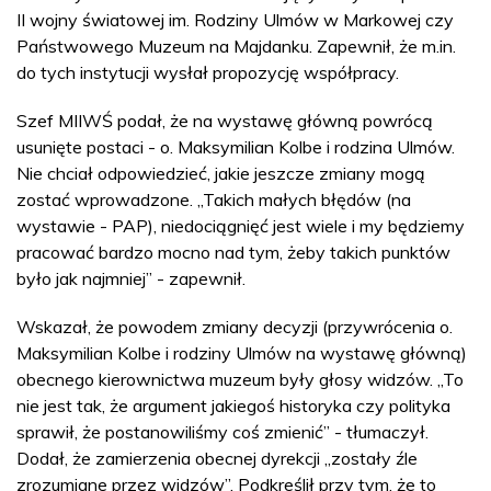
II wojny światowej im. Rodziny Ulmów w Markowej czy
Państwowego Muzeum na Majdanku. Zapewnił, że m.in.
do tych instytucji wysłał propozycję współpracy.
Szef MIIWŚ podał, że na wystawę główną powrócą
usunięte postaci - o. Maksymilian Kolbe i rodzina Ulmów.
Nie chciał odpowiedzieć, jakie jeszcze zmiany mogą
zostać wprowadzone. „Takich małych błędów (na
wystawie - PAP), niedociągnięć jest wiele i my będziemy
pracować bardzo mocno nad tym, żeby takich punktów
było jak najmniej” - zapewnił.
Wskazał, że powodem zmiany decyzji (przywrócenia o.
Maksymilian Kolbe i rodziny Ulmów na wystawę główną)
obecnego kierownictwa muzeum były głosy widzów. „To
nie jest tak, że argument jakiegoś historyka czy polityka
sprawił, że postanowiliśmy coś zmienić” - tłumaczył.
Dodał, że zamierzenia obecnej dyrekcji „zostały źle
zrozumiane przez widzów”. Podkreślił przy tym, że to