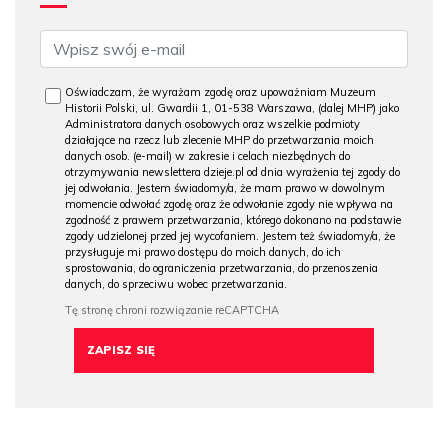
Oświadczam, że wyrażam zgodę oraz upoważniam Muzeum
Historii Polski, ul. Gwardii 1, 01-538 Warszawa, (dalej MHP) jako
Administratora danych osobowych oraz wszelkie podmioty
działające na rzecz lub zlecenie MHP do przetwarzania moich
danych osob. (e-mail) w zakresie i celach niezbędnych do
otrzymywania newslettera dzieje.pl od dnia wyrażenia tej zgody do
jej odwołania. Jestem świadomy/a, że mam prawo w dowolnym
momencie odwołać zgodę oraz że odwołanie zgody nie wpływa na
zgodność z prawem przetwarzania, którego dokonano na podstawie
zgody udzielonej przed jej wycofaniem. Jestem też świadomy/a, że
przysługuje mi prawo dostępu do moich danych, do ich
sprostowania, do ograniczenia przetwarzania, do przenoszenia
danych, do sprzeciwu wobec przetwarzania.