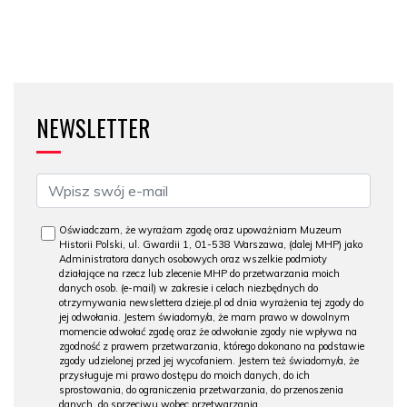
NEWSLETTER
Oświadczam, że wyrażam zgodę oraz upoważniam Muzeum
Historii Polski, ul. Gwardii 1, 01-538 Warszawa, (dalej MHP) jako
Administratora danych osobowych oraz wszelkie podmioty
działające na rzecz lub zlecenie MHP do przetwarzania moich
danych osob. (e-mail) w zakresie i celach niezbędnych do
otrzymywania newslettera dzieje.pl od dnia wyrażenia tej zgody do
jej odwołania. Jestem świadomy/a, że mam prawo w dowolnym
momencie odwołać zgodę oraz że odwołanie zgody nie wpływa na
zgodność z prawem przetwarzania, którego dokonano na podstawie
zgody udzielonej przed jej wycofaniem. Jestem też świadomy/a, że
przysługuje mi prawo dostępu do moich danych, do ich
sprostowania, do ograniczenia przetwarzania, do przenoszenia
danych, do sprzeciwu wobec przetwarzania.