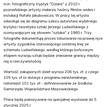
m.in. fotograficzny tryptyk "Dziara" z 2010 r.
poznańskiego artysty malarza, twórcy filmów wideo i
instalacji Rafała Jakubowicza. W pracy tej artysta
odwołuje się do diagramu-szkicu autorstwa wybitnego
krytyka i teoretyka sztuki Jerzego Ludwińskiego z
rozmywającym się słowem "sztuka" z 1980 r. Trzy
fotografie dokumentują proces tatuowania na prawej ręce
artysty zygzaków stanowiącego ostatnią linię ze
schematu Ludwińskiego, według którego końcowym
etapem rozwoju sztuki będzie zniesienie granicy między
nią a rzeczywistością.
Wartość zakupionych dzieł wynosi 206 tys. zł, z czego
105 tys. zł to dotacja z programu ministerialnego,
natomiast 101 tys. zł - dofinansowanie ze środków
Samorządu Województwa Mazowieckiego.
Prace będą pokazywane na specjalnej wystawie do 5
stycznia 2025 r.