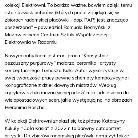
kolekcji Elektrowni. To bardzo ważne, bowiem dzięki temu
lista nazwisk autorów, (których prace znajdują się w
zbiorach radomskiej placówki – dop. PAP) jest znacząco
poszerzona" – powiedział Romuald Bochyński z
Mazowieckiego Centrum Sztuki Współczesnej
Elektrownia w Radomiu.
Nowym nabytkiem jest m.in. praca "Konsystorz
bezduszny purpurowy" malarza, ceramika i artysty
konceptualnego Tomasza Kulki. Autor wykorzystuje w
swej twórczości pracy pewne schematy kompozycyjne i
ikonograficzne z dzieł dawnych mistrzów. Według
krytyków sztuki można w niej odleźć m.in. odniesienia do
wielopostaciowych scen, jakie występują np. na obrazach
Hieronima Boscha.
W kolekcji Elektrowni znalazł się też płótno Katarzyny
Kukuły. "Cała Kasia" z 2022 r. to barwny autoportret
artystki. Do zbiorów radomskiej placówki dołączył także