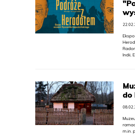
"Po
wy
22.02
Ekspo
Herod
Radom
Indii, 
Mu
do 
08.02
Muzeu
ramac
m.in.