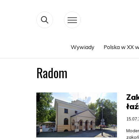
Wywiady
Polska w XX w
Search
Radom
Zak
ła
15.07
Moder
zakoń