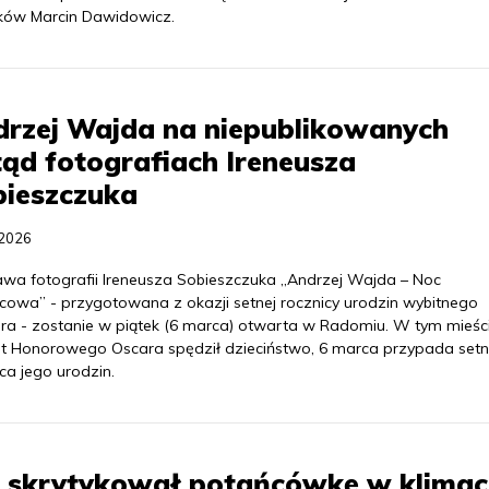
ków Marcin Dawidowicz.
drzej Wajda na niepublikowanych
ąd fotografiach Ireneusza
bieszczuka
.2026
wa fotografii Ireneusza Sobieszczuka „Andrzej Wajda – Noc
cowa” - przygotowana z okazji setnej rocznicy urodzin wybitnego
era - zostanie w piątek (6 marca) otwarta w Radomiu. W tym mieśc
at Honorowego Oscara spędził dzieciństwo, 6 marca przypada set
ca jego urodzin.
S skrytykował potańcówkę w klimac