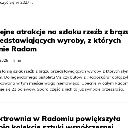
zyć się w 2027 r.
ejne atrakcje na szlaku rzeźb z brąz
edstawiających wyroby, z których
ynie Radom
.2025
Inne
ta się szlak rzeźb z brązu przedstawiających wyroby, z których słyn
. Do legendarnego pistoletu Vis czy butów z „Radoskóru” dołączy
kowana w tym mieście waga niemowlęca. Obecnie w całym Radom
je się 21 odlewów. Spora część z nich to już symbole przeszłości.
ektrownia w Radomiu powiększyła
ją kolekcję sztuki współczesnej