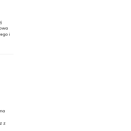
j
dowa
ego i
ina
j
z z