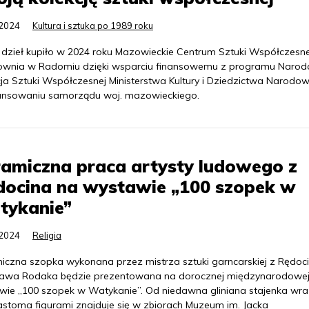
.2024
Kultura i sztuka po 1989 roku
 dzieł kupiło w 2024 roku Mazowieckie Centrum Sztuki Współczesne
rownia w Radomiu dzięki wsparciu finansowemu z programu Naro
cja Sztuki Współczesnej Ministerstwa Kultury i Dziedzictwa Narodow
ansowaniu samorządu woj. mazowieckiego.
amiczna praca artysty ludowego z
docina na wystawie „100 szopek w
tykanie”
.2024
Religia
iczna szopka wykonana przez mistrza sztuki garncarskiej z Rędoc
ława Rodaka będzie prezentowana na dorocznej międzynarodowe
wie „100 szopek w Watykanie”. Od niedawna gliniana stajenka wra
nastoma figurami znajduje się w zbiorach Muzeum im. Jacka