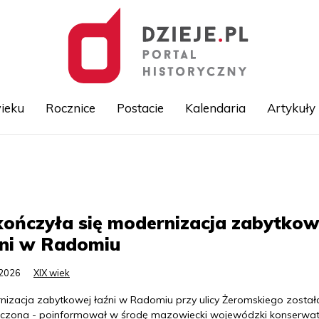
ieku
Rocznice
Postacie
Kalendaria
Artykuły
Przejdź
do
treści
ończyła się modernizacja zabytkow
źni w Radomiu
.2026
XIX wiek
nizacja zabytkowej łaźni w Radomiu przy ulicy Żeromskiego został
czona - poinformował w środę mazowiecki wojewódzki konserwat