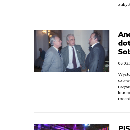
zabyt
An
dot
So
06.03
Wysta
czerw
reżys
laure
roczni
Pi