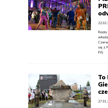
PRL
od
22.02
Rada 
władz
Czerw
się z 
PiS.
To 
Gie
cze
27.01