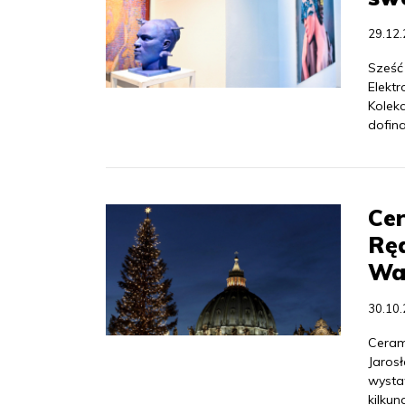
29.12
Sześć
Elekt
Kolek
dofin
Cer
Rę
Wa
30.10
Ceram
Jaros
wysta
kilku