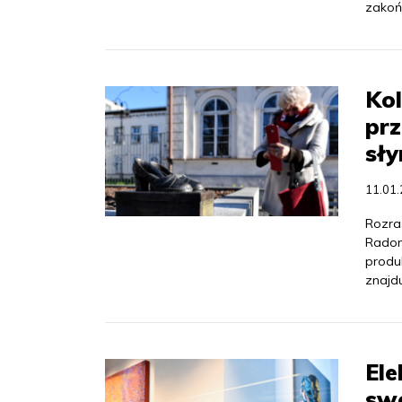
zakońc
Kol
prz
sł
11.01
Rozras
Radom
produ
znajdu
El
swo