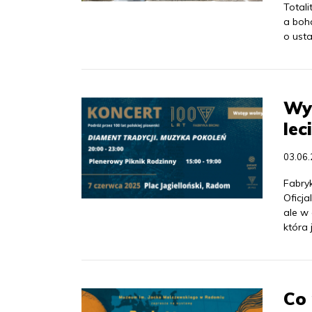
Totali
a boh
o ust
Wys
lec
03.06
Fabryk
Oficja
ale w
która 
Co 