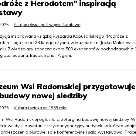
dróże z Herodotem" inspiracją
stawy
.2025
Europa i świat po II wojnie światowej
zycja inspirowana książką Ryszarda Kapuścińskiego "Podróże z
otem" będzie od 28 lutego czynna w Muzeum im. Jacka Malczewsk
iu. Zwiedzający zobaczą około 500 eksponatów pochodzących z C
Egiptu, Sudanu, Etiopii, Iranu i Algierii.
zeum Wsi Radomskiej przygotowuje 
budowy nowej siedziby
.2025
Kultura i sztuka po 1989 roku
m Wsi Radomskiej ogłosiło przetarg na budowę nowej siedziby. W
h inwestycji powstanie trzykondygnacyjny budynek, w którym znajd
 pomieszczenia biurowe, sale konferencyjne i sala wystawowa. Prac