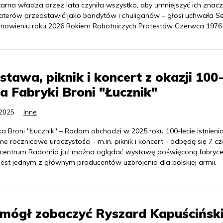
tarna władza przez lata czyniła wszystko, aby umniejszyć ich znacz
aterów przedstawić jako bandytów i chuliganów – głosi uchwała S
anowieniu roku 2026 Rokiem Robotniczych Protestów Czerwca 1976 
tawa, piknik i koncert z okazji 100
ia Fabryki Broni "Łucznik"
.2025
Inne
a Broni "Łucznik" – Radom obchodzi w 2025 roku 100-lecie istnienia
lne rocznicowe uroczystości - m.in. piknik i koncert - odbędą się 7 c
 centrum Radomia już można oglądać wystawę poświęconą fabryce
jest jednym z głównym producentów uzbrojenia dla polskiej armii.
mógł zobaczyć Ryszard Kapuścińsk