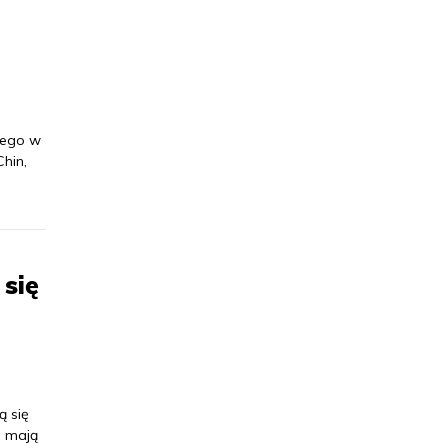
iego w
hin,
się
ą się
e mają