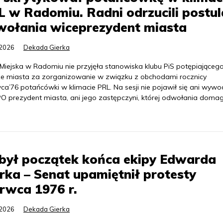
 w Radomiu. Radni odrzucili postul
wołania wiceprezydent miasta
.2026
Dekada Gierka
Miejska w Radomiu nie przyjęła stanowiska klubu PiS potępiająceg
e miasta za zorganizowanie w związku z obchodami rocznicy
ca’76 potańcówki w klimacie PRL. Na sesji nie pojawił się ani wyw
PO prezydent miasta, ani jego zastępczyni, której odwołania domag
był początek końca ekipy Edwarda
rka – Senat upamiętnił protesty
rwca 1976 r.
.2026
Dekada Gierka