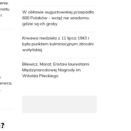
enie,
enatu
W obławie augustowskiej przepadło
r.
600 Polaków - wciąż nie wiadomo,
gdzie są ich groby
Krwawa niedziela z 11 lipca 1943 r.
-
była punktem kulminacyjnym zbrodni
wołyńskiej
Bilewicz, Marat, Eristavi laureatami
Międzynarodowej Nagrody im.
Witolda Pileckiego
.
zerwca,
,
i?