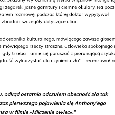
i zegarek, jasne garnitury i ciemne okulary. Na poc
lazarem rozmowę, podczas której doktor wypytywał
zbrodni i szczegóły dotyczące ofiar.
stać osobnika kulturalnego, mówiącego zawsze głose
e mówiącego rzeczy straszne. Człowieka spokojnego 
 gdy trzeba - umie się poruszać z piorunującą szybko
mądrość wykorzystać dla czynienia zła” – recenzował n
u, odkąd ostatnio odczułem obecność zła tak
czas pierwszego pojawienia się Anthony'ego
sa w filmie »Milczenie owiec«.”