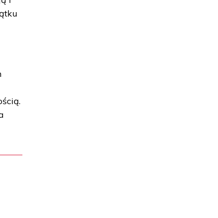
zątku
m
i
ścią.
a