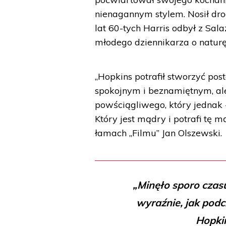
nienagannym stylem. Nosił drog
lat 60-tych Harris odbył z Sa
młodego dziennikarza o naturę 
„Hopkins potrafił stworzyć po
spokojnym i beznamiętnym, al
powściągliwego, który jednak -
Który jest mądry i potrafi tę 
łamach „Filmu” Jan Olszewski.
„Minęło sporo czas
wyraźnie, jak pod
Hopkin