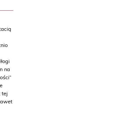
tacią
tnio
łogi
on na
ości”
ie
 tej
 nawet