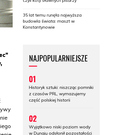
czyli koty sławnych pisarzy
35 lat temu runęła najwyższa
budowla świata: maszt w
Konstantynowie
ec”
NAJPOPULARNIEJSZE
,
01
Historyk sztuki: niszcząc pomniki
z czasów PRL, wymazujemy
część polskiej historii
ć
Żywy
02
nie
niego
Wyjątkowo niski poziom wody
w Dunaju odsłonił pozostałości
zenie