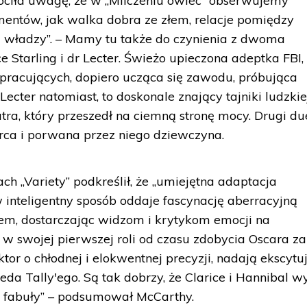
ciła uwagę, że w „Milczeniu owiec” obserwujemy
ementów, jak walka dobra ze złem, relacje pomiędzy
a władzy”. – Mamy tu także do czynienia z dwoma
e Starling i dr Lecter. Świeżo upieczona adeptka FBI,
m pracujących, dopiero ucząca się zawodu, próbująca
Lecter natomiast, to doskonale znający tajniki ludzkie
tra, który przeszedł na ciemną stronę mocy. Drugi du
ca i porwana przez niego dziewczyna.
h „Variety” podkreślił, że „umiejętna adaptacja
 inteligentny sposób oddaje fascynację aberracyjną
łem, dostarczając widzom i krytykom emocji na
 w swojej pierwszej roli od czasu zdobycia Oscara za
tor o chłodnej i elokwentnej precyzji, nadają ekscytu
da Tally'ego. Są tak dobrzy, że Clarice i Hannibal w
d fabuły” – podsumował McCarthy.