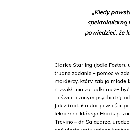
„Kiedy powsta
spektakularną 
powiedzieć, że k
Clarice Starling (Jodie Foster
trudne zadanie – pomoc w zdem
mordercy, który zabija młode k
rozwikłania zagadki może być
doświadczonym psychiatrą, od
Jak zdradził autor powieści, 
lekarzem, którego Harris pozn
Trevino – dr. Salazarze, urodz
poćwiartował swojego kochanka