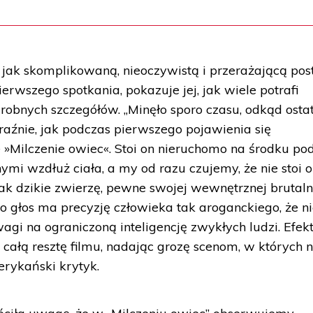
, jak skomplikowaną, nieoczywistą i przerażającą pos
pierwszego spotkania, pokazuje jej, jak wiele potrafi
robnych szczegółów. „Minęło sporo czasu, odkąd osta
aźnie, jak podczas pierwszego pojawienia się
 »Milczenie owiec«. Stoi on nieruchomo na środku pod
nymi wzdłuż ciała, a my od razu czujemy, że nie stoi 
jak dzikie zwierzę, pewne swojej wewnętrznej brutaln
o głos ma precyzję człowieka tak aroganckiego, że n
i na ograniczoną inteligencję zwykłych ludzi. Efekt
ka całą resztę filmu, nadając grozę scenom, w których
erykański krytyk.