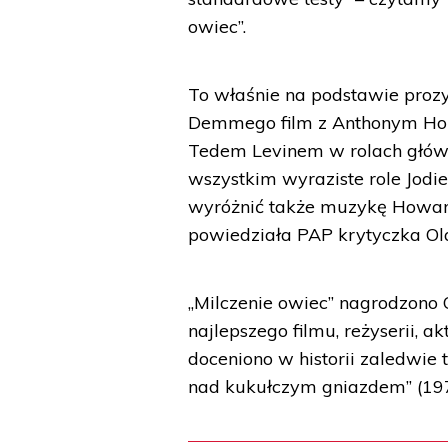
owiec”.
To właśnie na podstawie proz
Demmego film z Anthonym Hopk
Tedem Levinem w rolach głów
wszystkim wyraziste role Jodie
wyróżnić także muzykę Howard
powiedziała PAP krytyczka Ol
„Milczenie owiec” nagrodzono 
najlepszego filmu, reżyserii, a
doceniono w historii zaledwie t
nad kukułczym gniazdem” (19