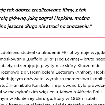
ją tak dobrze zrealizowane filmy, z tak
rolą główną, jaką zagrał Hopkins, można
ino jeszcze długo nie straci na znaczeniu.”
), uzdolniona studentka akademii FBI, otrzymuje wyjąt
askowaniu „Buffalo Billa” (Ted Levine) – brutalneg
obiety, odzierając je przy tym ze skóry. Kluczem do
 rozmowa z dr. Hannibalem Lecterem (Anthony Hopki
siadującym dożywotni wyrok za morderstwo i kaniba
postać „Hannibala Kanibala” inspirowana była prawd
ał w meksykańskim więzieniu. Mowa o Alfredo Balli
onym w Monterrey chirurgu, który w 1959 r. zabił i
. Skazany wyróżniał się wśród więźniów inteligencj