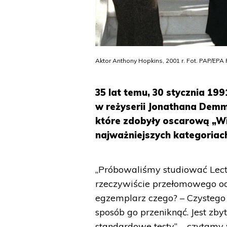
Aktor Anthony Hopkins, 2001 r. Fot. PAP/EP
35 lat temu, 30 stycznia 19
w reżyserii Jonathana Demme
które zdobyły oscarową „Wi
najważniejszych kategoriac
„Próbowaliśmy studiować Lecte
rzeczywiście przełomowego od
egzemplarz czego? – Czystego s
sposób go przeniknąć. Jest z
standardowe testy” – czytamy