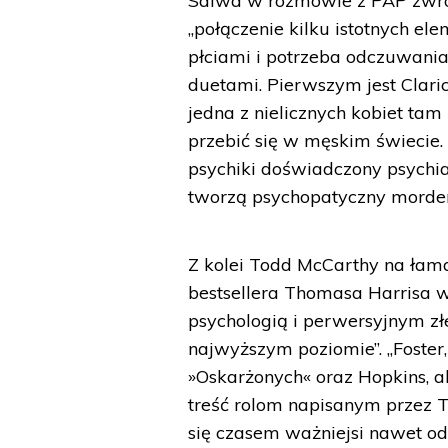
Salwa w rozmowie z PAP zwró
„połączenie kilku istotnych el
płciami i potrzeba odczuwani
duetami. Pierwszym jest Claric
jedna z nielicznych kobiet ta
przebić się w męskim świecie. 
psychiki doświadczony psychia
tworzą psychopatyczny morder
Z kolei Todd McCarthy na łamac
bestsellera Thomasa Harrisa w
psychologią i perwersyjnym z
najwyższym poziomie”. „Foster,
»Oskarżonych« oraz Hopkins, ak
treść rolom napisanym przez Te
się czasem ważniejsi nawet o