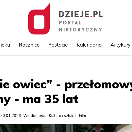
ieku
Rocznice
Postacie
Kalendaria
Artykuły
Przejdź
do
treści
ie owiec” - przełomowy
ny - ma 35 lat
 30.01.2026
Wiadomości
,
Kultura i sztuka
,
Film