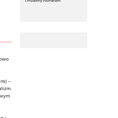
i mówimy Homerem
kowo
o
ns) –
lizm.
ziwym
ą i