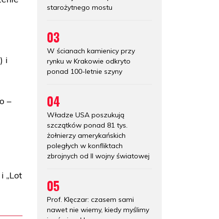
starożytnego mostu
03
W ścianach kamienicy przy
 i
rynku w Krakowie odkryto
ponad 100-letnie szyny
04
o –
Władze USA poszukują
szczątków ponad 81 tys.
żołnierzy amerykańskich
poległych w konfliktach
zbrojnych od II wojny światowej
i „Lot
05
Prof. Klęczar: czasem sami
nawet nie wiemy, kiedy myślimy