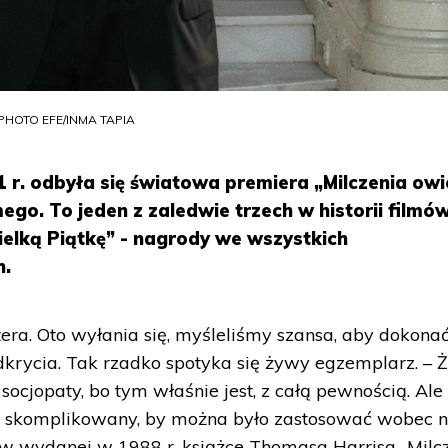
A PHOTO EFE/INMA TAPIA
91 r. odbyła się światowa premiera „Milczenia owi
go. To jeden z zaledwie trzech w historii filmów
elką Piątkę” - nagrody we wszystkich
h.
ra. Oto wyłania się, myśleliśmy szansa, aby dokona
krycia. Tak rzadko spotyka się żywy egzemplarz. – 
ocjopaty, bo tym właśnie jest, z całą pewnością. Ale 
byt skomplikowany, by można było zastosować wobec 
 w wydanej w 1988 r. książce Thomasa Harrisa „Milc