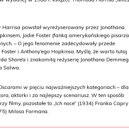
y Harrisa powstał wyreżyserowany przez Jonathana
insem, Jodie Foster (fanką amerykańskiego pisarza)
nych. – O jego fenomenie zadecydowały przede
 Foster i Anthony’ego Hopkinsa. Myślę, że warto tutaj
a Shore’a i znakomitą reżyserię Jonathana Demmeg
a Salwa.
Oscarami w pięciu najważniejszych kategoriach – dla
ktora, aktorki i za najlepszy scenariusz. W ten sposób
rzy filmy, pozostałe to „Ich noce” (1934) Franka Capry 
75) Milosa Formana.