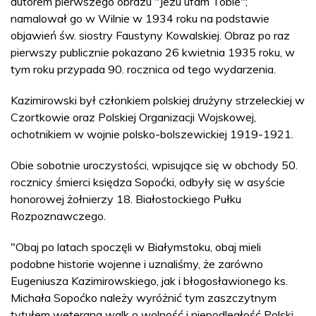
autorem pierwszego obrazu "Jezu ufam Tobie";
namalował go w Wilnie w 1934 roku na podstawie
objawień św. siostry Faustyny Kowalskiej. Obraz po raz
pierwszy publicznie pokazano 26 kwietnia 1935 roku, w
tym roku przypada 90. rocznica od tego wydarzenia.
Kazimirowski był członkiem polskiej drużyny strzeleckiej w
Czortkowie oraz Polskiej Organizacji Wojskowej,
ochotnikiem w wojnie polsko-bolszewickiej 1919-1921.
Obie sobotnie uroczystości, wpisujące się w obchody 50.
rocznicy śmierci księdza Sopoćki, odbyły się w asyście
honorowej żołnierzy 18. Białostockiego Pułku
Rozpoznawczego.
"Obaj po latach spoczęli w Białymstoku, obaj mieli
podobne historie wojenne i uznaliśmy, że zarówno
Eugeniusza Kazimirowskiego, jak i błogosławionego ks.
Michała Sopoćko należy wyróżnić tym zaszczytnym
tytułem weterana walk o wolność i niepodległość Polski.