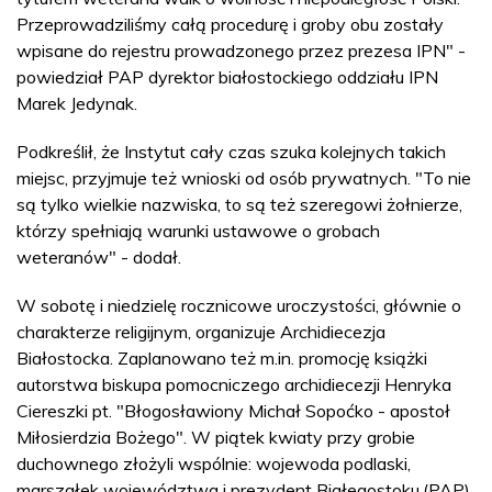
Przeprowadziliśmy całą procedurę i groby obu zostały
wpisane do rejestru prowadzonego przez prezesa IPN" -
powiedział PAP dyrektor białostockiego oddziału IPN
Marek Jedynak.
Podkreślił, że Instytut cały czas szuka kolejnych takich
miejsc, przyjmuje też wnioski od osób prywatnych. "To nie
są tylko wielkie nazwiska, to są też szeregowi żołnierze,
którzy spełniają warunki ustawowe o grobach
weteranów" - dodał.
W sobotę i niedzielę rocznicowe uroczystości, głównie o
charakterze religijnym, organizuje Archidiecezja
Białostocka. Zaplanowano też m.in. promocję książki
autorstwa biskupa pomocniczego archidiecezji Henryka
Ciereszki pt. "Błogosławiony Michał Sopoćko - apostoł
Miłosierdzia Bożego". W piątek kwiaty przy grobie
duchownego złożyli wspólnie: wojewoda podlaski,
marszałek województwa i prezydent Białegostoku.(PAP)