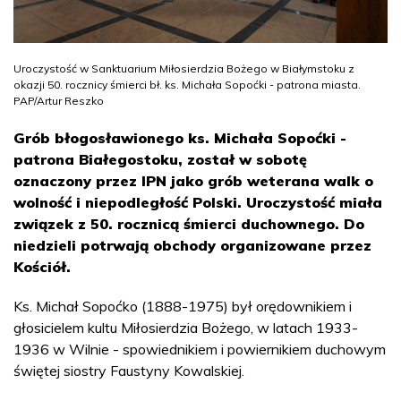
Uroczystość w Sanktuarium Miłosierdzia Bożego w Białymstoku z
okazji 50. rocznicy śmierci bł. ks. Michała Sopoćki - patrona miasta.
PAP/Artur Reszko
Grób błogosławionego ks. Michała Sopoćki -
patrona Białegostoku, został w sobotę
oznaczony przez IPN jako grób weterana walk o
wolność i niepodległość Polski. Uroczystość miała
związek z 50. rocznicą śmierci duchownego. Do
niedzieli potrwają obchody organizowane przez
Kościół.
Ks. Michał Sopoćko (1888-1975) był orędownikiem i
głosicielem kultu Miłosierdzia Bożego, w latach 1933-
1936 w Wilnie - spowiednikiem i powiernikiem duchowym
świętej siostry Faustyny Kowalskiej.