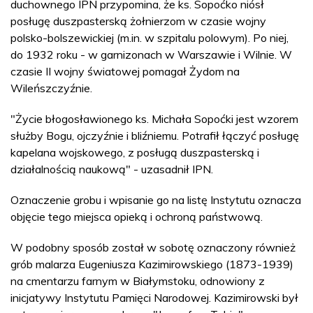
duchownego IPN przypomina, że ks. Sopoćko niósł
posługę duszpasterską żołnierzom w czasie wojny
polsko-bolszewickiej (m.in. w szpitalu polowym). Po niej,
do 1932 roku - w garnizonach w Warszawie i Wilnie. W
czasie II wojny światowej pomagał Żydom na
Wileńszczyźnie.
"Życie błogosławionego ks. Michała Sopoćki jest wzorem
służby Bogu, ojczyźnie i bliźniemu. Potrafił łączyć posługę
kapelana wojskowego, z posługą duszpasterską i
działalnością naukową" - uzasadnił IPN.
Oznaczenie grobu i wpisanie go na listę Instytutu oznacza
objęcie tego miejsca opieką i ochroną państwową.
W podobny sposób został w sobotę oznaczony również
grób malarza Eugeniusza Kazimirowskiego (1873-1939)
na cmentarzu farnym w Białymstoku, odnowiony z
inicjatywy Instytutu Pamięci Narodowej. Kazimirowski był