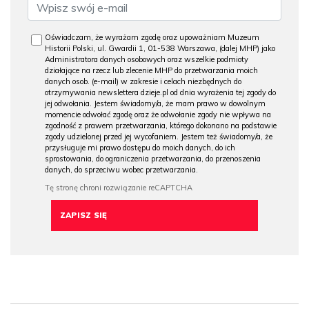
Oświadczam, że wyrażam zgodę oraz upoważniam Muzeum
Historii Polski, ul. Gwardii 1, 01-538 Warszawa, (dalej MHP) jako
Administratora danych osobowych oraz wszelkie podmioty
działające na rzecz lub zlecenie MHP do przetwarzania moich
danych osob. (e-mail) w zakresie i celach niezbędnych do
otrzymywania newslettera dzieje.pl od dnia wyrażenia tej zgody do
jej odwołania. Jestem świadomy/a, że mam prawo w dowolnym
momencie odwołać zgodę oraz że odwołanie zgody nie wpływa na
zgodność z prawem przetwarzania, którego dokonano na podstawie
zgody udzielonej przed jej wycofaniem. Jestem też świadomy/a, że
przysługuje mi prawo dostępu do moich danych, do ich
sprostowania, do ograniczenia przetwarzania, do przenoszenia
danych, do sprzeciwu wobec przetwarzania.