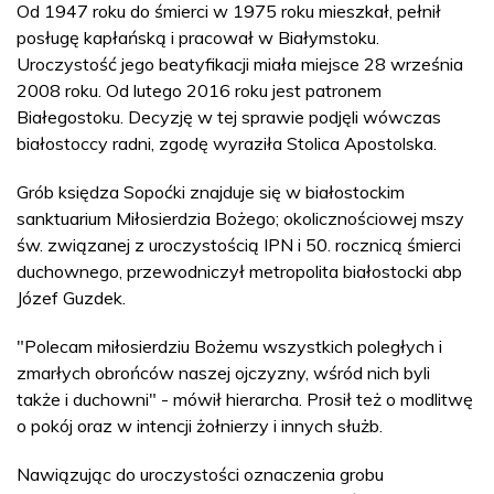
Od 1947 roku do śmierci w 1975 roku mieszkał, pełnił
posługę kapłańską i pracował w Białymstoku.
Uroczystość jego beatyfikacji miała miejsce 28 września
2008 roku. Od lutego 2016 roku jest patronem
Białegostoku. Decyzję w tej sprawie podjęli wówczas
białostoccy radni, zgodę wyraziła Stolica Apostolska.
Grób księdza Sopoćki znajduje się w białostockim
sanktuarium Miłosierdzia Bożego; okolicznościowej mszy
św. związanej z uroczystością IPN i 50. rocznicą śmierci
duchownego, przewodniczył metropolita białostocki abp
Józef Guzdek.
"Polecam miłosierdziu Bożemu wszystkich poległych i
zmarłych obrońców naszej ojczyzny, wśród nich byli
także i duchowni" - mówił hierarcha. Prosił też o modlitwę
o pokój oraz w intencji żołnierzy i innych służb.
Nawiązując do uroczystości oznaczenia grobu