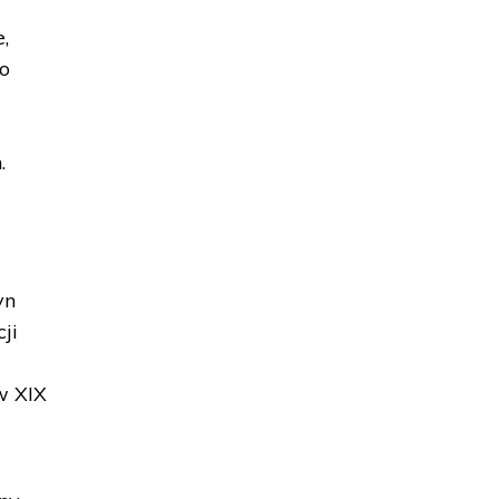
,
ło
.
yn
ji
w XIX