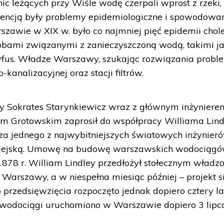
ic leżących przy Wiśle wodę czerpali wprost z rzeki,
wencją były problemy epidemiologiczne i spowodowa
zawie w XIX w. było co najmniej pięć epidemii chole
robami związanymi z zanieczyszczoną wodą, takimi ja
tyfus. Władze Warszawy, szukając rozwiązania probl
analizacyjnej oraz stacji filtrów.
y Sokrates Starynkiewicz wraz z głównym inżyniere
m Grotowskim zaprosił do współpracy Williama Lind
a jednego z najwybitniejszych światowych inżynier
 miejską. Umowę na budowę warszawskich wodociąg
1878 r. William Lindley przedłożył stołecznym wład
a Warszawy, a w niespełna miesiąc później – projekt s
 przedsięwzięcia rozpoczęto jednak dopiero cztery la
 wodociągi uruchomiono w Warszawie dopiero 3 lipc