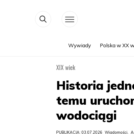
Wywiady
Polska w XX w
Search
XIX wiek
Historia jedn
temu urucho
wodociągi
PUBLIKACJA: 03.07.2026
Wiadomości
,
A