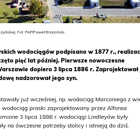
szyńskiej. Fot. PAP/Paweł Brzeziński
ich wodociągów podpisano w 1877 r., realizac
zęto pięć lat później. Pierwsze nowoczesne
rszawie dopiero 3 lipca 1886 r. Zaprojektował 
budowę nadzorował jego syn.
awały już wcześniej, np. wodociąg Marconiego z wi
y wodociąg praski zaprojektowany przez Alfonsa
omione 3 lipca 1886 r. wodociągi Lindleyów były
y na ówczesne potrzeby stolicy i istnieją do dziś.