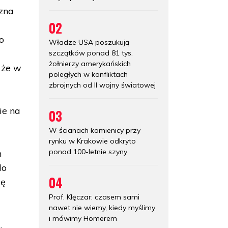
czna
02
o
Władze USA poszukują
szczątków ponad 81 tys.
żołnierzy amerykańskich
 że w
poległych w konfliktach
zbrojnych od II wojny światowej
ie na
03
W ścianach kamienicy przy
rynku w Krakowie odkryto
ponad 100-letnie szyny
h
do
04
dę
Prof. Klęczar: czasem sami
nawet nie wiemy, kiedy myślimy
i mówimy Homerem