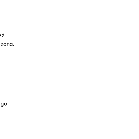
eż
zona.
ego