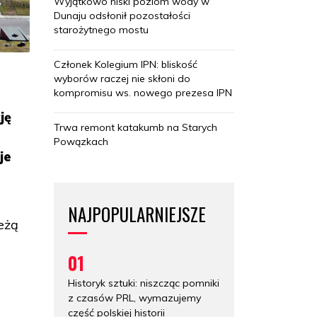
Wyjątkowo niski poziom wody w
Dunaju odsłonił pozostałości
starożytnego mostu
Członek Kolegium IPN: bliskość
wyborów raczej nie skłoni do
kompromisu ws. nowego prezesa IPN
ję
Trwa remont katakumb na Starych
Powązkach
je
NAJPOPULARNIEJSZE
eżą
01
Historyk sztuki: niszcząc pomniki
z czasów PRL, wymazujemy
część polskiej historii