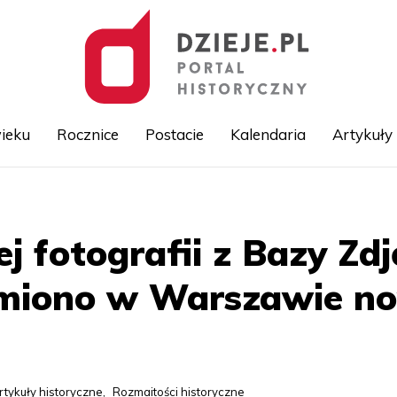
ieku
Rocznice
Postacie
Kalendaria
Artykuły
Przejdź
do
treści
ej fotografii z Bazy Zd
miono w Warszawie n
rtykuły historyczne
,
Rozmaitości historyczne