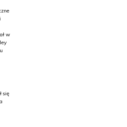
czne
i
iał w
ley
tu
 się
ra