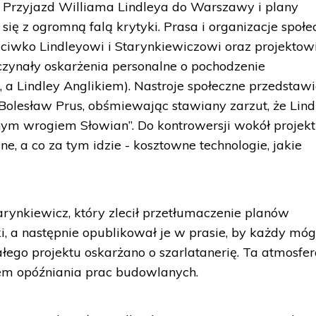
. Przyjazd Williama Lindleya do Warszawy i plany
ę z ogromną falą krytyki. Prasa i organizacje społe
zeciwko Lindleyowi i Starynkiewiczowi oraz projektow
zynały oskarżenia personalne o pochodzenie
 a Lindley Anglikiem). Nastroje społeczne przedstaw
 Bolesław Prus, obśmiewając stawiany zarzut, że Lind
nym wrogiem Słowian”. Do kontrowersji wokół projek
ne, a co za tym idzie - kosztowne technologie, jakie
rynkiewicz, który zlecił przetłumaczenie planów
i, a następnie opublikował je w prasie, by każdy mógł
łego projektu oskarżano o szarlatanerię. Ta atmosfe
em opóźniania prac budowlanych.