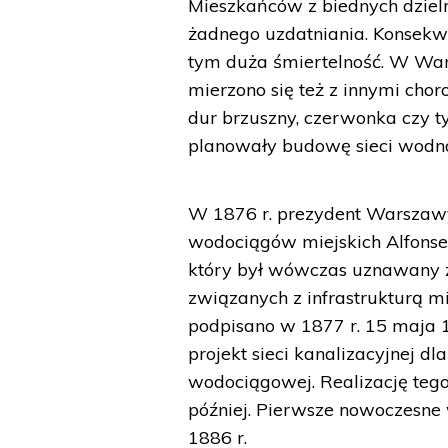
Mieszkańców z biednych dzieln
żadnego uzdatniania. Konsek
tym duża śmiertelność. W Wars
mierzono się też z innymi cho
dur brzuszny, czerwonka czy 
planowały budowę sieci wodno-k
W 1876 r. prezydent Warszaw
wodociągów miejskich Alfonse
który był wówczas uznawany z
związanych z infrastrukturą
podpisano w 1877 r. 15 maja 
projekt sieci kanalizacyjnej dl
wodociągowej. Realizację tego
później. Pierwsze nowoczesne
1886 r.