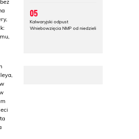
 bez
na
05
ry,
Kalwaryjski odpust
k:
Wniebowzięcia NMP od niedzieli
emu,
m
leya,
ów
ów
zom
ieci
ta
a