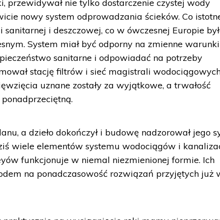
ki, przewidywał nie tylko dostarczenie czystej wody
icie nowy system odprowadzania ścieków. Co istotne
ji sanitarnej i deszczowej, co w ówczesnej Europie by
snym. System miał być odporny na zmienne warunki
pieczeństwo sanitarne i odpowiadać na potrzeby
mował stację filtrów i sieć magistrali wodociągowych
ęwzięcia uznane zostały za wyjątkowe, a trwałość
 ponadprzeciętną.
lanu, a dzieło dokończył i budowę nadzorował jego s
dziś wiele elementów systemu wodociągów i kanalizac
yów funkcjonuje w niemal niezmienionej formie. Ich
wodem na ponadczasowość rozwiązań przyjętych już 