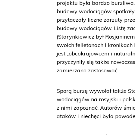
projektu była bardzo burzliwa
budowy wodociągów spotkały si
przytaczały liczne zarzuty pr
budowy wodociągów. Listę zac
(Starynkiewicz był Rosjaninem,
swoich felietonach i kronikach
jest „obcokrajowcem i natural
przyczyniły się także nowoczes
zamierzano zastosować.
Sporą burzę wywołał także Sta
wodociągów na rosyjski i polsk
z nimi zapoznać. Autorów śmia
ataków i niechęci była powod