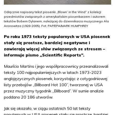
Odręcznie napisany tekst piosenki „Blown’ in the Wind” z kolekcji
przedmiotów związanych z amerykańskim piosenkarzem i autorem
tekstów Bobem Dylanem, należącej do dziennikarza muzycznego Ala
Aronowitza (1928-2005). Fot. PAP/EPA/MARK HUMPHREY
Po roku 1973 teksty popularnych w USA piosenek
stały się prostsze, bardziej negatywne i
zawierają więcej słów związanych ze stresem –
informuje pismo „Scientific Reports”.
Maurício Martins i jego współpracownicy przeanalizowali
teksty 100 najpopularniejszych w latach 1973-2023
anglojęzycznych piosenek, korzystając z cotygodniowej
listy przebojów „Billboard Hot 100”, tworzonej w USA
przez muzyczny tygodnik „Billboard”. W sumie analizie
poddano 20 186 utworów.
Jak się okazało, w ciągu ostatnich 50 lat teksty
popularnych w USA piosenek stały się prostsze, bardziej