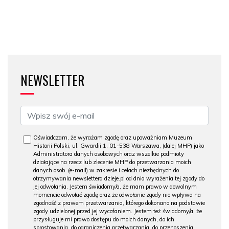
NEWSLETTER
Oświadczam, że wyrażam zgodę oraz upoważniam Muzeum
Historii Polski, ul. Gwardii 1, 01-538 Warszawa, (dalej MHP) jako
Administratora danych osobowych oraz wszelkie podmioty
działające na rzecz lub zlecenie MHP do przetwarzania moich
danych osob. (e-mail) w zakresie i celach niezbędnych do
otrzymywania newslettera dzieje.pl od dnia wyrażenia tej zgody do
jej odwołania. Jestem świadomy/a, że mam prawo w dowolnym
momencie odwołać zgodę oraz że odwołanie zgody nie wpływa na
zgodność z prawem przetwarzania, którego dokonano na podstawie
zgody udzielonej przed jej wycofaniem. Jestem też świadomy/a, że
przysługuje mi prawo dostępu do moich danych, do ich
sprostowania, do ograniczenia przetwarzania, do przenoszenia