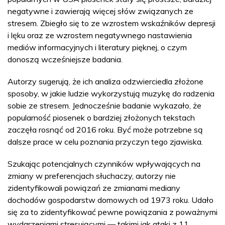
negatywne i zawierają więcej słów związanych ze
stresem. Zbiegło się to ze wzrostem wskaźników depresji
i lęku oraz ze wzrostem negatywnego nastawienia
mediów informacyjnych i literatury pięknej, o czym
donoszą wcześniejsze badania.
Autorzy sugerują, że ich analiza odzwierciedla złożone
sposoby, w jakie ludzie wykorzystują muzykę do radzenia
sobie ze stresem. Jednocześnie badanie wykazało, że
popularność piosenek o bardziej złożonych tekstach
zaczęła rosnąć od 2016 roku. Być może potrzebne są
dalsze prace w celu poznania przyczyn tego zjawiska.
Szukając potencjalnych czynników wpływających na
zmiany w preferencjach słuchaczy, autorzy nie
zidentyfikowali powiązań ze zmianami mediany
dochodów gospodarstw domowych od 1973 roku. Udało
się za to zidentyfikować pewne powiązania z poważnymi
wydarzeniami stresującymi — takimi jak ataki z 11