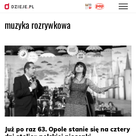
muzyka rozrywkowa
Przejdź
do
treści
Już po raz 63. Opole stanie się na cztery