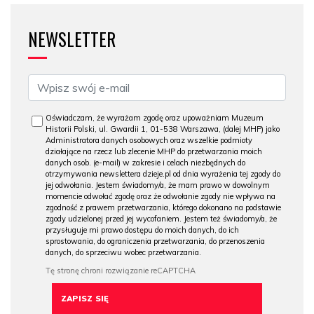
NEWSLETTER
Oświadczam, że wyrażam zgodę oraz upoważniam Muzeum
Historii Polski, ul. Gwardii 1, 01-538 Warszawa, (dalej MHP) jako
Administratora danych osobowych oraz wszelkie podmioty
działające na rzecz lub zlecenie MHP do przetwarzania moich
danych osob. (e-mail) w zakresie i celach niezbędnych do
otrzymywania newslettera dzieje.pl od dnia wyrażenia tej zgody do
jej odwołania. Jestem świadomy/a, że mam prawo w dowolnym
momencie odwołać zgodę oraz że odwołanie zgody nie wpływa na
zgodność z prawem przetwarzania, którego dokonano na podstawie
zgody udzielonej przed jej wycofaniem. Jestem też świadomy/a, że
przysługuje mi prawo dostępu do moich danych, do ich
sprostowania, do ograniczenia przetwarzania, do przenoszenia
danych, do sprzeciwu wobec przetwarzania.