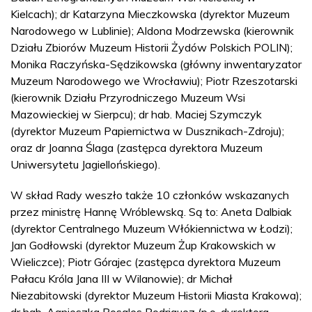
Kielcach); dr Katarzyna Mieczkowska (dyrektor Muzeum
Narodowego w Lublinie); Aldona Modrzewska (kierownik
Działu Zbiorów Muzeum Historii Żydów Polskich POLIN);
Monika Raczyńska-Sędzikowska (główny inwentaryzator
Muzeum Narodowego we Wrocławiu); Piotr Rzeszotarski
(kierownik Działu Przyrodniczego Muzeum Wsi
Mazowieckiej w Sierpcu); dr hab. Maciej Szymczyk
(dyrektor Muzeum Papiernictwa w Dusznikach-Zdroju);
oraz dr Joanna Ślaga (zastępca dyrektora Muzeum
Uniwersytetu Jagiellońskiego).
W skład Rady weszło także 10 członków wskazanych
przez ministrę Hannę Wróblewską. Są to: Aneta Dalbiak
(dyrektor Centralnego Muzeum Włókiennictwa w Łodzi);
Jan Godłowski (dyrektor Muzeum Żup Krakowskich w
Wieliczce); Piotr Górajec (zastępca dyrektora Muzeum
Pałacu Króla Jana III w Wilanowie); dr Michał
Niezabitowski (dyrektor Muzeum Historii Miasta Krakowa);
dr hab. Agnieszka Rosales Rodriguez (p.o. dyrektora