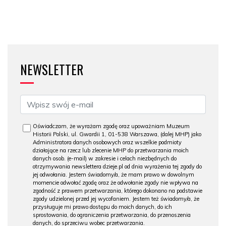
NEWSLETTER
Oświadczam, że wyrażam zgodę oraz upoważniam Muzeum
Historii Polski, ul. Gwardii 1, 01-538 Warszawa, (dalej MHP) jako
Administratora danych osobowych oraz wszelkie podmioty
działające na rzecz lub zlecenie MHP do przetwarzania moich
danych osob. (e-mail) w zakresie i celach niezbędnych do
otrzymywania newslettera dzieje.pl od dnia wyrażenia tej zgody do
jej odwołania. Jestem świadomy/a, że mam prawo w dowolnym
momencie odwołać zgodę oraz że odwołanie zgody nie wpływa na
zgodność z prawem przetwarzania, którego dokonano na podstawie
zgody udzielonej przed jej wycofaniem. Jestem też świadomy/a, że
przysługuje mi prawo dostępu do moich danych, do ich
sprostowania, do ograniczenia przetwarzania, do przenoszenia
danych, do sprzeciwu wobec przetwarzania.