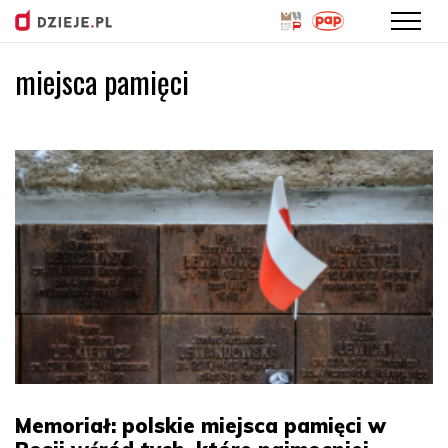
miejsca pamięci
Przejdź
do
treści
Memoriał: polskie miejsca pamięci w