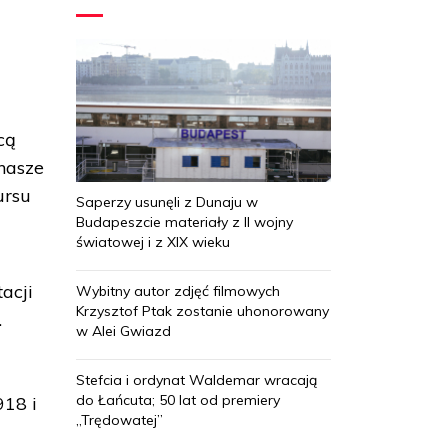
cą
 nasze
ursu
Saperzy usunęli z Dunaju w
Budapeszcie materiały z II wojny
światowej i z XIX wieku
acji
Wybitny autor zdjęć filmowych
Krzysztof Ptak zostanie uhonorowany
.
w Alei Gwiazd
Stefcia i ordynat Waldemar wracają
do Łańcuta; 50 lat od premiery
918 i
„Trędowatej”