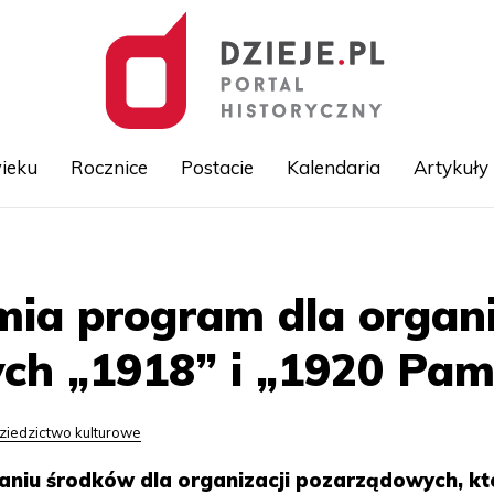
ieku
Rocznice
Postacie
Kalendaria
Artykuły
Przejdź
do
treści
a program dla organi
ch „1918” i „1920 Pa
ziedzictwo kulturowe
aniu środków dla organizacji pozarządowych, kt