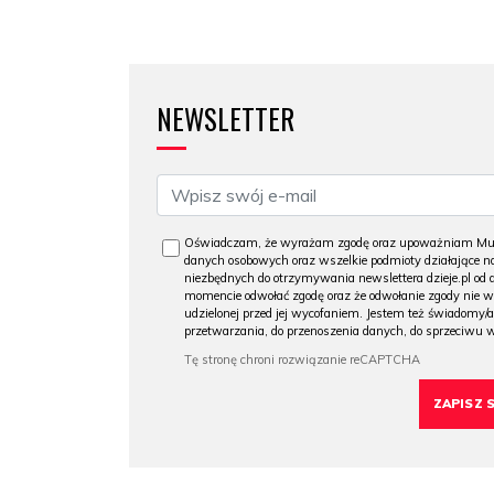
NEWSLETTER
Oświadczam, że wyrażam zgodę oraz upoważniam Muzeu
danych osobowych oraz wszelkie podmioty działające na
niezbędnych do otrzymywania newslettera dzieje.pl od
momencie odwołać zgodę oraz że odwołanie zgody nie 
udzielonej przed jej wycofaniem. Jestem też świadomy/a
przetwarzania, do przenoszenia danych, do sprzeciwu 