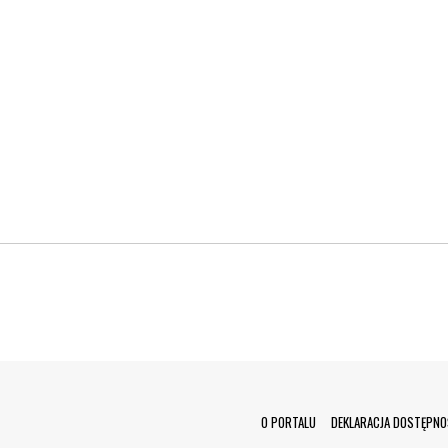
Menu Footer
O PORTALU
DEKLARACJA DOSTĘPNO