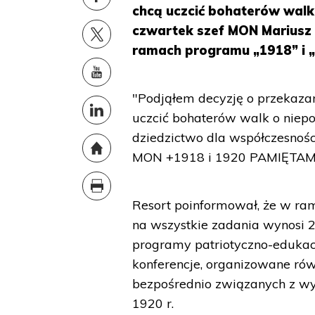
chcą uczcić bohaterów walk 
czwartek szef MON Mariusz
ramach programu „1918” i 
"Podjąłem decyzję o przekazan
uczcić bohaterów walk o niepod
dziedzictwo dla współczesnoś
MON +1918 i 1920 PAMIĘTAMY+"
Resort poinformował, że w r
na wszystkie zadania wynosi 2
programy patriotyczno-edukacyj
konferencje, organizowane równ
bezpośrednio związanych z wy
1920 r.