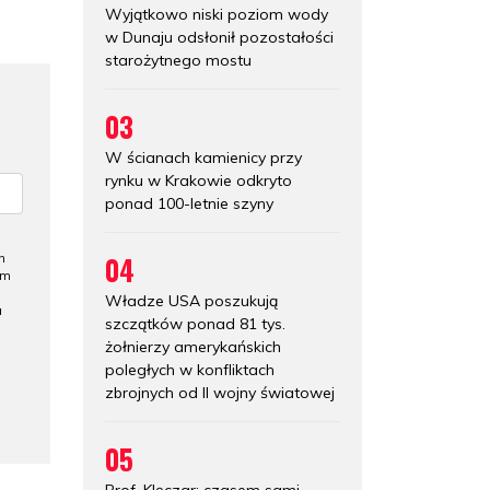
Wyjątkowo niski poziom wody
w Dunaju odsłonił pozostałości
starożytnego mostu
03
W ścianach kamienicy przy
rynku w Krakowie odkryto
ponad 100-letnie szyny
04
h
ym
Władze USA poszukują
a
szczątków ponad 81 tys.
żołnierzy amerykańskich
poległych w konfliktach
zbrojnych od II wojny światowej
05
Prof. Klęczar: czasem sami