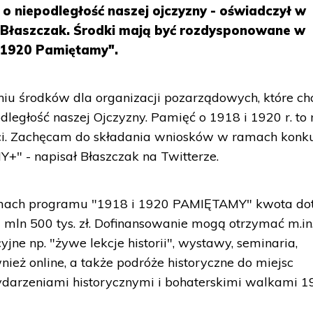
o niepodległość naszej ojczyzny - oświadczył w
 Błaszczak. Środki mają być rozdysponowane w
„1920 Pamiętamy".
iu środków dla organizacji pozarządowych, które ch
ległość naszej Ojczyzny. Pamięć o 1918 i 1920 r. to
ci. Zachęcam do składania wniosków w ramach konk
 - napisał Błaszczak na Twitterze.
amach programu "1918 i 1920 PAMIĘTAMY" kwota dot
 mln 500 tys. zł. Dofinansowanie mogą otrzymać m.in
ne np. "żywe lekcje historii", wystawy, seminaria,
ież online, a także podróże historyczne do miejsc
darzeniami historycznymi i bohaterskimi walkami 1