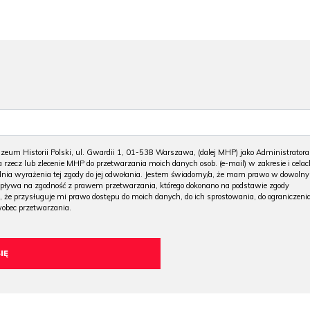
m Historii Polski, ul. Gwardii 1, 01-538 Warszawa, (dalej MHP) jako Administratora
 rzecz lub zlecenie MHP do przetwarzania moich danych osob. (e-mail) w zakresie i celac
 dnia wyrażenia tej zgody do jej odwołania. Jestem świadomy/a, że mam prawo w dowoln
wpływa na zgodność z prawem przetwarzania, którego dokonano na podstawie zgody
, że przysługuje mi prawo dostępu do moich danych, do ich sprostowania, do ograniczeni
wobec przetwarzania.