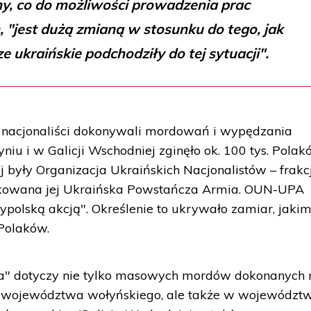
ny, co do możliwości prowadzenia prac
"jest dużą zmianą w stosunku do tego, jak
 ukraińskie podchodziły do tej sytuacji".
y nacjonaliści dokonywali mordowań i wypędzania
iu i w Galicji Wschodniej zginęło ok. 100 tys. Polak
były Organizacja Ukraińskich Nacjonalistów – frakc
kowana jej Ukraińska Powstańcza Armia. OUN-UPA
ypolską akcją". Określenie to ukrywało zamiar, jakim
Polaków.
ka" dotyczy nie tylko masowych mordów dokonanych 
go województwa wołyńskiego, ale także w województ