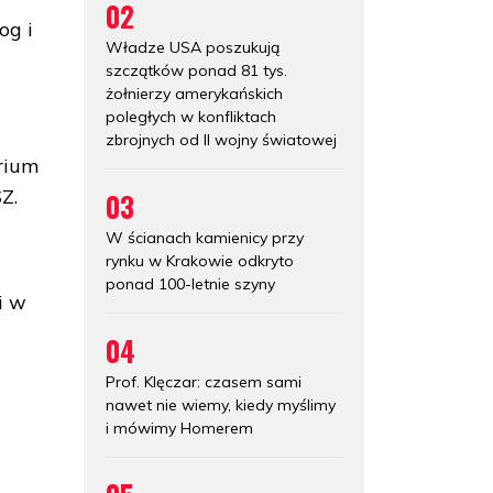
02
og i
Władze USA poszukują
szczątków ponad 81 tys.
żołnierzy amerykańskich
poległych w konfliktach
zbrojnych od II wojny światowej
orium
Z.
03
W ścianach kamienicy przy
rynku w Krakowie odkryto
e
ponad 100-letnie szyny
i w
04
Prof. Klęczar: czasem sami
nawet nie wiemy, kiedy myślimy
i mówimy Homerem