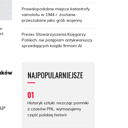
Prawdopodobne miejsce katastrofy
samolotu w 1944 r. zostanie
przeszukane jako grób wojenny
ów
eś.
Prezes Stowarzyszenia Księgarzy
Polskich: nie potępiam antykwariuszy
sprzedających książki firmom AI
laków
NAJPOPULARNIEJSZE
01
Historyk sztuki: niszcząc pomniki
PAP
z czasów PRL, wymazujemy
część polskiej historii