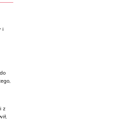
 i
 do
ego,
i z
ił,