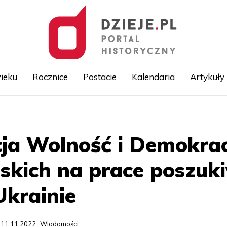
ieku
Rocznice
Postacie
Kalendaria
Artykuły
Przejdź
do
treści
ja Wolność i Demokracj
skich na prace poszu
krainie
 11.11.2022
Wiadomości