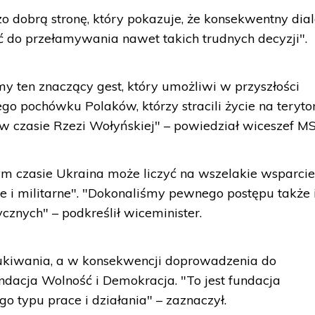
dzo dobrą stronę, który pokazuje, że konsekwentny dial
do przełamywania nawet takich trudnych decyzji".
 ten znaczący gest, który umożliwi w przyszłości
o pochówku Polaków, którzy stracili życie na teryt
w czasie Rzezi Wołyńskiej" – powiedział wiceszef MS
ym czasie Ukraina może liczyć na wszelakie wsparci
we i militarne". "Dokonaliśmy pewnego postępu także 
cznych" – podkreślił wiceminister.
ukiwania, a w konsekwencji doprowadzenia do
undacja Wolność i Demokracja. "To jest fundacja
go typu prace i działania" – zaznaczył.