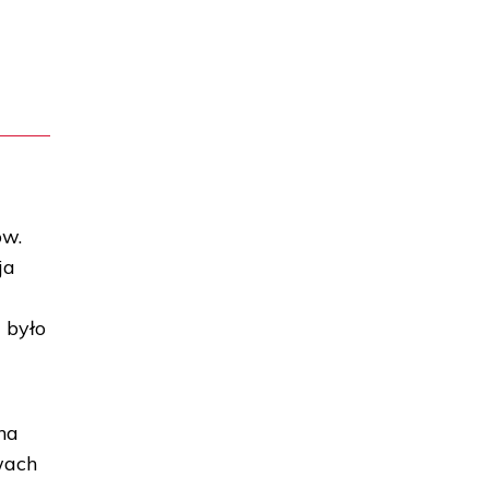
ów.
ja
 było
na
wach