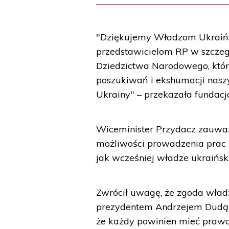
"Dziękujemy Władzom Ukraińs
przedstawicielom RP w szczegó
Dziedzictwa Narodowego, któr
poszukiwań i ekshumacji naszy
Ukrainy" – przekazała fundacj
Wiceminister Przydacz zauważył
możliwości prowadzenia prac 
jak wcześniej władze ukraiński
Zwrócił uwagę, że zgoda władz 
prezydentem Andrzejem Dudą na
że każdy powinien mieć prawo