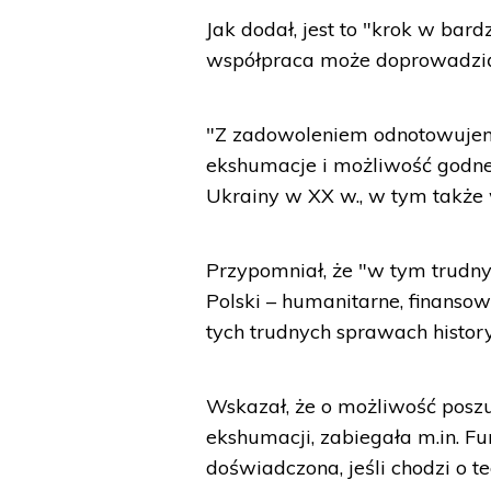
Jak dodał, jest to "krok w bar
współpraca może doprowadzić 
"Z zadowoleniem odnotowujemy
ekshumacje i możliwość godneg
Ukrainy w XX w., w tym także 
Przypomniał, że "w tym trudn
Polski – humanitarne, finanso
tych trudnych sprawach history
Wskazał, że o możliwość posz
ekshumacji, zabiegała m.in. F
doświadczona, jeśli chodzi o te