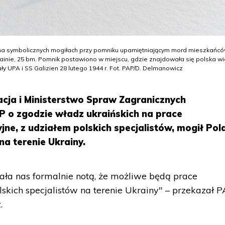
że na symbolicznych mogiłach przy pomniku upamiętniającym mord mieszkańc
rainie, 25 bm. Pomnik postawiono w miejscu, gdzie znajdowała się polska wi
ły UPA i SS Galizien 28 lutego 1944 r. Fot. PAP/D. Delmanowicz
cja i Ministerstwo Spraw Zagranicznych
 o zgodzie władz ukraińskich na prace
ne, z udziałem polskich specjalistów, mogił Po
a terenie Ukrainy.
ła nas formalnie notą, że możliwe będą prace
kich specjalistów na terenie Ukrainy" – przekazał 
.