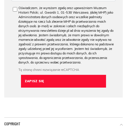
Oświadczam, że wyrażam zgodę oraz upoważniam Muzeum
Historii Polski, ul. Gwardii 1, 01-538 Warszawa, (dalej MHP) jako
Administratora danych osobowych oraz wszelkie podmioty
działające na rzecz lub zlecenie MHP do przetwarzania moich
danych osob. (e-mail) w zakresie i celach niezbędnych do
otrzymywania newslettera dzieje.pl od dnia wyrażenia tej zgody do
jej odwołania. Jestem świadomy/a, że mam prawo w dowolnym
momencie odwołać zgodę oraz że odwołanie zgody nie wpływa na
zgodność z prawem przetwarzania, którego dokonano na podstawie
zgody udzielonej przed jej wycofaniem. Jestem też świadomy/a, że
przysługuje mi prawo dostępu do moich danych, do ich
sprostowania, do ograniczenia przetwarzania, do przenoszenia
danych, do sprzeciwu wobec przetwarzania.
COPYRIGHT