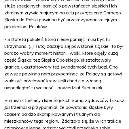
służb specjalnych, pamięć o powstańcach śląskich i ich
zbrojnym zrywie mającym na celu przyłączenie Górnego
Śląska do Polski powinna być przekazywana kolejnym
pokoleniom Polaków.
- Sztafeta pokoleń, która niesie pamięć, musi być tu
utrzymana. (...) Tutaj zaczęło się powstanie śląskie i to był
bardzo ważny moment historii i walki, które objęły dużą
część Śląska, też Śląska Opolskiego, ukształtowały
granice, ukształtowały też świadomość tych ludzi. Ono
zawsze powinno nam przypominać, że Polacy są gotowi
walczyć, przelewać krew, jeśli chodzi o własną
niepodległość i wolność - powiedział Siemoniak.
Burmistrz Leśnicy i lider Śląskich Samorządowców Łukasz
Jastrzembski przypomniał, że powstania śląskie były
czasem bardzo skomplikowanym i trudnym dla
mieszkańców tego regionu. Zdarzało się, że w ich trakcie
członkowie jednej rodziny walczyli przeciwko sobie.