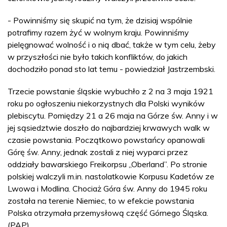
- Powinniśmy się skupić na tym, że dzisiaj wspólnie
potrafimy razem żyć w wolnym kraju. Powinniśmy
pielęgnować wolność i o nią dbać, także w tym celu, żeby
w przyszłości nie było takich konfliktów, do jakich
dochodziło ponad sto lat temu - powiedział Jastrzembski.
Trzecie powstanie śląskie wybuchło z 2 na 3 maja 1921
roku po ogłoszeniu niekorzystnych dla Polski wyników
plebiscytu. Pomiędzy 21 a 26 maja na Górze św. Anny i w
jej sąsiedztwie doszło do najbardziej krwawych walk w
czasie powstania. Początkowo powstańcy opanowali
Górę św. Anny, jednak zostali z niej wyparci przez
oddziały bawarskiego Freikorpsu „Oberland”. Po stronie
polskiej walczyli m.in. nastolatkowie Korpusu Kadetów ze
Lwowa i Modlina. Chociaż Góra św. Anny do 1945 roku
została na terenie Niemiec, to w efekcie powstania
Polska otrzymała przemysłową część Górnego Śląska.
(PAP)