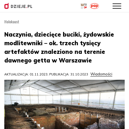
Holokaust
Przejdź
do
Naczynia, dziecięce buciki, żydowskie
treści
modlitewniki – ok. trzech tysięcy
artefaktów znaleziono na terenie
dawnego getta w Warszawie
Wiadomości
AKTUALIZACJA: 01.11.2023, PUBLIKACJA: 31.10.2023