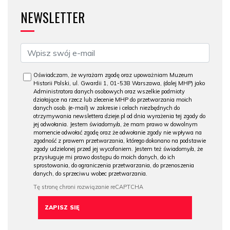
NEWSLETTER
Oświadczam, że wyrażam zgodę oraz upoważniam Muzeum
Historii Polski, ul. Gwardii 1, 01-538 Warszawa, (dalej MHP) jako
Administratora danych osobowych oraz wszelkie podmioty
działające na rzecz lub zlecenie MHP do przetwarzania moich
danych osob. (e-mail) w zakresie i celach niezbędnych do
otrzymywania newslettera dzieje.pl od dnia wyrażenia tej zgody do
jej odwołania. Jestem świadomy/a, że mam prawo w dowolnym
momencie odwołać zgodę oraz że odwołanie zgody nie wpływa na
zgodność z prawem przetwarzania, którego dokonano na podstawie
zgody udzielonej przed jej wycofaniem. Jestem też świadomy/a, że
przysługuje mi prawo dostępu do moich danych, do ich
sprostowania, do ograniczenia przetwarzania, do przenoszenia
danych, do sprzeciwu wobec przetwarzania.