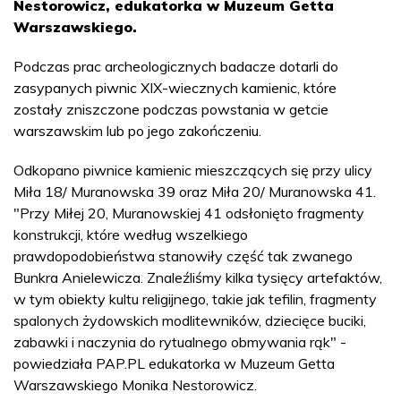
Nestorowicz, edukatorka w Muzeum Getta
Warszawskiego.
Podczas prac archeologicznych badacze dotarli do
zasypanych piwnic XIX-wiecznych kamienic, które
zostały zniszczone podczas powstania w getcie
warszawskim lub po jego zakończeniu.
Odkopano piwnice kamienic mieszczących się przy ulicy
Miła 18/ Muranowska 39 oraz Miła 20/ Muranowska 41.
"Przy Miłej 20, Muranowskiej 41 odsłonięto fragmenty
konstrukcji, które według wszelkiego
prawdopodobieństwa stanowiły część tak zwanego
Bunkra Anielewicza. Znaleźliśmy kilka tysięcy artefaktów,
w tym obiekty kultu religijnego, takie jak tefilin, fragmenty
spalonych żydowskich modlitewników, dziecięce buciki,
zabawki i naczynia do rytualnego obmywania rąk" -
powiedziała PAP.PL edukatorka w Muzeum Getta
Warszawskiego Monika Nestorowicz.