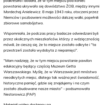
podkreśliła i dodała, że w tym miejscu pod koniec
powstania ukrywało się dowództwo ŻOB, między innymi
Mordechaj Anielewicz. 8 maja 1943 roku, otoczeni przez
Niemców i pozbawieni możliwości dalszej walki, popełnili
zbiorowe samobójstwo.
Wspomniała, że podczas pracy badacze odwiedzani byli
przez okolicznych mieszkańców, którzy z wdzięcznością
mówili, że cieszą się, że to miejsce zostało odkryte i "ta
przestrzeń została wydobyta z niepamięci".
"Mam nadzieję, że w tym miejscu powstanie pawilon
edukacyjny będący częścią Muzeum Getta
Warszawskiego. Myślę, że w Warszawie jest mnóstwo
nieodkrytych miejsc, dlatego tak ważna jest świadomość,
historyczna pamięć, gdzie się znajdujemy i na czym
zostało zbudowane nasze miasto" - podsumowała
Nestorowicz.(PAP)
Materiał wideo dostępny na