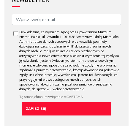
Oświadczam, że wyrażam zgodę oraz upoważniam Muzeum
Historii Polski, ul. Gwardii 1, 01-538 Warszawa, (dalej MHP) jako
Administratora danych osobowych oraz wszelkie podmioty
działające na rzecz lub zlecenie MHP do przetwarzania moich
danych osob. (e-mail) w zakresie i celach niezbędnych do
otrzymywania newslettera dzieje.pl od dnia wyrażenia tej zgody do
jej odwołania. Jestem świadomy/a, że mam prawo w dowolnym
momencie odwołać zgodę oraz że odwołanie zgody nie wpływa na
zgodność z prawem przetwarzania, którego dokonano na podstawie
zgody udzielonej przed jej wycofaniem. Jestem też świadomy/a, że
przysługuje mi prawo dostępu do moich danych, do ich
sprostowania, do ograniczenia przetwarzania, do przenoszenia
danych, do sprzeciwu wobec przetwarzania.