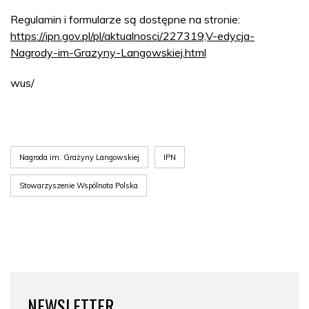
Regulamin i formularze są dostępne na stronie:
https://ipn.gov.pl/pl/aktualnosci/227319,V-edycja-
Nagrody-im-Grazyny-Langowskiej.html
wus/
Nagroda im. Grażyny Langowskiej
IPN
Stowarzyszenie Wspólnota Polska
NEWSLETTER