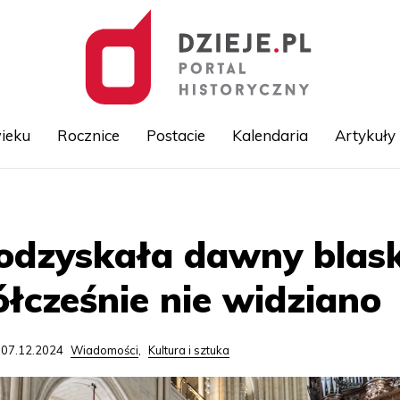
ieku
Rocznice
Postacie
Kalendaria
Artykuły
Przejdź
do
treści
dzyskała dawny blask;
łcześnie nie widziano
 07.12.2024
Wiadomości
,
Kultura i sztuka