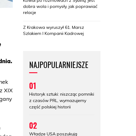
Kowal po rozmowach z Sybihą: jest
dobra wola i pomysły, jak poprawiać
relacje
Z Krakowa wyruszył 61. Marsz
Szlakiem I Kompanii Kadrowej
e
dnia.
NAJPOPULARNIEJSZE
ynek
01
z XIX
Historyk sztuki: niszcząc pomniki
rgany
z czasów PRL, wymazujemy
część polskiej historii
02
e
Władze USA poszukują