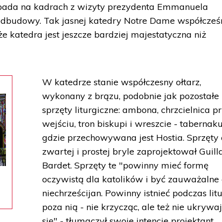
opada na kadrach z wizyty prezydenta Emmanuela
 odbudowy. Tak jasnej katedry Notre Dame współcześ
że katedra jest jeszcze bardziej majestatyczna niż
W katedrze stanie współczesny ołtarz,
wykonany z brązu, podobnie jak pozostałe
sprzęty liturgiczne: ambona, chrzcielnica p
wejściu, tron biskupi i wreszcie - tabernak
gdzie przechowywana jest Hostia. Sprzęty 
zwartej i prostej bryle zaprojektował Guil
Bardet. Sprzęty te "powinny mieć formę
oczywistą dla katolików i być zauważalne 
niechrześcijan. Powinny istnieć podczas litur
poza nią - nie krzycząc, ale też nie ukrywa
się" - tłumaczył swoje intencje projektant.