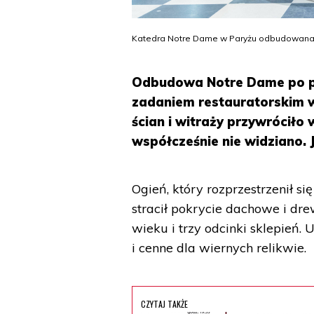
Katedra Notre Dame w Paryżu odbudowana p
Odbudowa Notre Dame po poż
zadaniem restauratorskim w
ścian i witraży przywróciło
współcześnie nie widziano. 
Ogień, który rozprzestrzenił s
stracił pokrycie dachowe i dr
wieku i trzy odcinki sklepień.
i cenne dla wiernych relikwie.
CZYTAJ TAKŻE