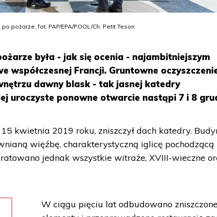
o pożarze, fot. PAP/EPA/POOL/Ch. Petit Teson
arze była - jak się ocenia - najambitniejszym
e współczesnej Francji. Gruntowne oczyszczeni
 wnętrzu dawny blask - tak jasnej katedry
Jej uroczyste ponowne otwarcie nastąpi 7 i 8 gru
ię 15 kwietnia 2019 roku, zniszczył dach katedry. Bud
ewnianą więźbę, charakterystyczną iglicę pochodzącą 
 Uratowano jednak wszystkie witraże, XVIII-wieczne o
W ciągu pięciu lat odbudowano zniszczon