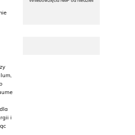
Wniebowzięcia NMP od niedzieli
nie
rzy
ulum,
o
laume
dla
gii i
jąc