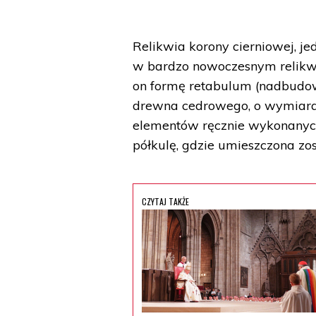
Relikwia korony cierniowej, je
w bardzo nowoczesnym relikw
on formę retabulum (nadbudowy
drewna cedrowego, o wymiarac
elementów ręcznie wykonanych
półkulę, gdzie umieszczona zos
CZYTAJ TAKŻE