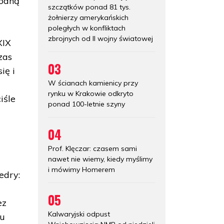
godną
szczątków ponad 81 tys.
żołnierzy amerykańskich
poległych w konfliktach
zbrojnych od II wojny światowej
XIX
zas
03
ię i
W ścianach kamienicy przy
rynku w Krakowie odkryto
iśle
ponad 100-letnie szyny
04
Prof. Klęczar: czasem sami
nawet nie wiemy, kiedy myślimy
i mówimy Homerem
edry:
05
ez
Kalwaryjski odpust
ku