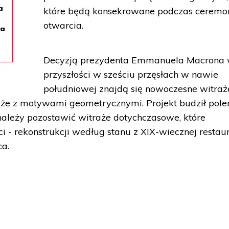
a
które będą konsekrowane podczas ceremon
otwarcia.
ła
Decyzją prezydenta Emmanuela Macrona
przyszłości w sześciu przęsłach w nawie
południowej znajdą się nowoczesne witraż
aże z motywami geometrycznymi. Projekt budził pole
należy pozostawić witraże dotychczasowe, które
 - rekonstrukcji według stanu z XIX-wiecznej restaur
ca.