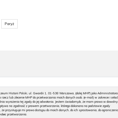
Paryż
m Historii Polski, ul. Gwardii 1, 01-538 Warszawa, (dalej MHP) jako Administratora
 rzecz lub zlecenie MHP do przetwarzania moich danych osob. (e-mail) w zakresie i celac
 dnia wyrażenia tej zgody do jej odwołania. Jestem świadomy/a, że mam prawo w dowoln
wpływa na zgodność z prawem przetwarzania, którego dokonano na podstawie zgody
, że przysługuje mi prawo dostępu do moich danych, do ich sprostowania, do ograniczeni
wobec przetwarzania.