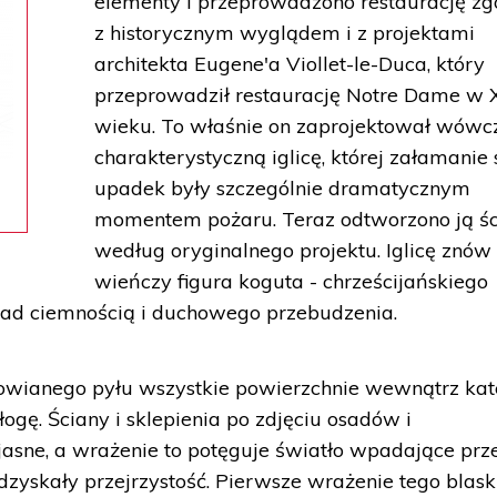
elementy i przeprowadzono restaurację z
z historycznym wyglądem i z projektami
architekta Eugene'a Viollet-le-Duca, który
przeprowadził restaurację Notre Dame w 
wieku. To właśnie on zaprojektował wówc
charakterystyczną iglicę, której załamanie s
upadek były szczególnie dramatycznym
momentem pożaru. Teraz odtworzono ją śc
według oryginalnego projektu. Iglicę znów
wieńczy figura koguta - chrześcijańskiego
ad ciemnością i duchowego przebudzenia.
łowianego pyłu wszystkie powierzchnie wewnątrz kat
ogę. Ściany i sklepienia po zdjęciu osadów i
jasne, a wrażenie to potęguje światło wpadające prz
dzyskały przejrzystość. Pierwsze wrażenie tego blas