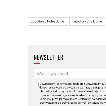
odbudowa Notre dame
katedra Notre Dame
NEWSLETTER
Oświadczam, że wyrażam zgodę oraz upoważniam Muzeu
danych osobowych oraz wszelkie podmioty działające na
niezbędnych do otrzymywania newslettera dzieje.pl od
momencie odwołać zgodę oraz że odwołanie zgody nie 
udzielonej przed jej wycofaniem. Jestem też świadomy/a
przetwarzania, do przenoszenia danych, do sprzeciwu 