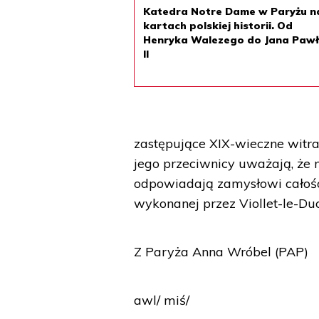
Katedra Notre Dame w Paryżu n
kartach polskiej historii. Od
Henryka Walezego do Jana Paw
II
zastępujące XIX-wieczne witr
jego przeciwnicy uważają, że 
odpowiadają zamysłowi całości
wykonanej przez Viollet-le-Du
Z Paryża Anna Wróbel (PAP)
awl/ miś/