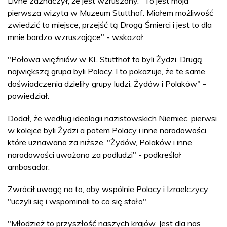
Livne zaznaczył, że jest wzruszony. "To jest moja
pierwsza wizyta w Muzeum Stutthof. Miałem możliwość
zwiedzić to miejsce, przejść tą Drogą Śmierci i jest to dla
mnie bardzo wzruszające" - wskazał.
"Połowa więźniów w KL Stutthof to byli Żydzi. Drugą
największą grupa byli Polacy. I to pokazuje, że te same
doświadczenia dzieliły grupy ludzi: Żydów i Polaków" -
powiedział.
Dodał, że według ideologii nazistowskich Niemiec, pierwsi
w kolejce byli Żydzi a potem Polacy i inne narodowości,
które uznawano za niższe. "Żydów, Polaków i inne
narodowości uważano za podludzi" - podkreślał
ambasador.
Zwrócił uwagę na to, aby wspólnie Polacy i Izraelczycy
"uczyli się i wspominali to co się stało".
"Młodzież to przyszłość naszych krajów. Jest dla nas