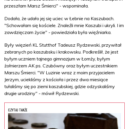
przeszłam Marsz Śmierci" - wspominała.
Dodała, że udało jej się uciec w Łebnie na Kaszubach.
"Schowałam się kościele. Znaleźli mnie Kaszubi i ukryli. I im
zawdzięczam życie" - powiedziała była więźniarka.
Były więzień KL Stutthof Tadeusz Rydzewski, przywitał
zebranych po kaszubsku i krakowsku. Podkreślił, że jest
byłym uczniem tajnego gimnazjum w Łomży, byłym
żołnierzem AK ps. Czubówny oraz byłym uczestnikiem
Marszu Śmierci. "W Luzinie wraz z moim przyjacielem
Jerzym, uciekliśmy z kościoła i przez dwa miesiące
tułaliśmy się po ziemi kaszubskiej, gdzie odzyskaliśmy
drugie urodziny" - mówił Rydzewski.
CZYTAJ TAKŻE