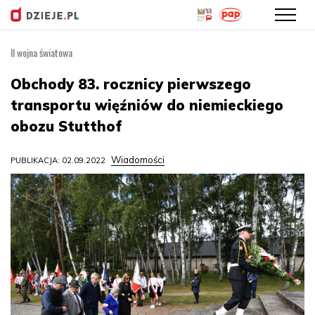
II wojna światowa
Przejdź
do
Obchody 83. rocznicy pierwszego
treści
transportu więźniów do niemieckiego
obozu Stutthof
Wiadomości
PUBLIKACJA: 02.09.2022