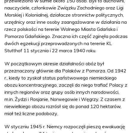
przewieziono w sumie około 150 osób. Byli to duchowni,
nauczyciele, członkowie Związku Zachodniego oraz Ligi
Morskiej i Kolonialnej, działacze stronnictw politycznych,
urzędnicy oraz inne osoby zaangażowane w działania na
rzecz polskości na terenie Wolnego Miasta Gdańska i
Pomorza Gdańskiego. Znaczna ich część zginęła podczas
dwóch egzekucji przeprowadzonych na terenie KL
Stutthof 11 stycznia i 22 marca 1940 roku.
W początkowym okresie działalności obóz był
przeznaczony głównie dla Polaków z Pomorza. Od 1942
r., kiedy to zyskał status państwowego niemieckiego
obozu koncentracyjnego, zaczęli do niego trafiać Polacy z
innych regionów oraz grupy osób innych narodowości,
m.in. Żydzi i Rosjanie, Norwegowie i Węgrzy. Z czasem z
niewielkiego obozu rozrósł się do ponad 120 hektarów,
miał też liczne podobozy.
W styczniu 1945 r. Niemcy rozpoczęli pieszą ewakuację