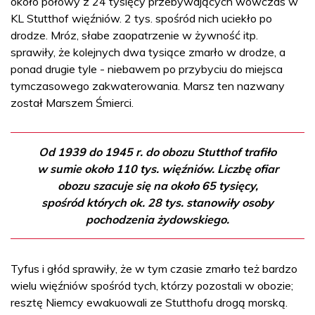
około połowy z 24 tysięcy przebywających wówczas w
KL Stutthof więźniów. 2 tys. spośród nich uciekło po
drodze. Mróz, słabe zaopatrzenie w żywność itp.
sprawiły, że kolejnych dwa tysiące zmarło w drodze, a
ponad drugie tyle - niebawem po przybyciu do miejsca
tymczasowego zakwaterowania. Marsz ten nazwany
został Marszem Śmierci.
Od 1939 do 1945 r. do obozu Stutthof trafiło
w sumie około 110 tys. więźniów. Liczbę ofiar
obozu szacuje się na około 65 tysięcy,
spośród których ok. 28 tys. stanowiły osoby
pochodzenia żydowskiego.
Tyfus i głód sprawiły, że w tym czasie zmarło też bardzo
wielu więźniów spośród tych, którzy pozostali w obozie;
resztę Niemcy ewakuowali ze Stutthofu drogą morską.