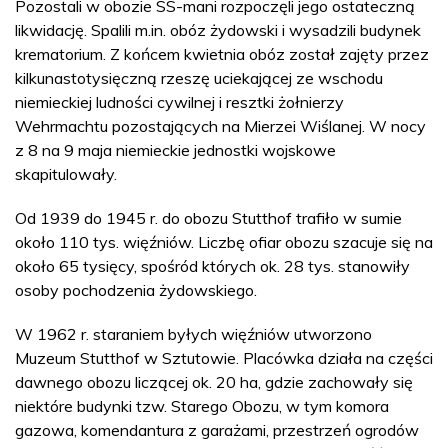
Pozostali w obozie SS-mani rozpoczęli jego ostateczną
likwidację. Spalili m.in. obóz żydowski i wysadzili budynek
krematorium. Z końcem kwietnia obóz został zajęty przez
kilkunastotysięczną rzeszę uciekającej ze wschodu
niemieckiej ludności cywilnej i resztki żołnierzy
Wehrmachtu pozostających na Mierzei Wiślanej. W nocy
z 8 na 9 maja niemieckie jednostki wojskowe
skapitulowały.
Od 1939 do 1945 r. do obozu Stutthof trafiło w sumie
około 110 tys. więźniów. Liczbę ofiar obozu szacuje się na
około 65 tysięcy, spośród których ok. 28 tys. stanowiły
osoby pochodzenia żydowskiego.
W 1962 r. staraniem byłych więźniów utworzono
Muzeum Stutthof w Sztutowie. Placówka działa na części
dawnego obozu liczącej ok. 20 ha, gdzie zachowały się
niektóre budynki tzw. Starego Obozu, w tym komora
gazowa, komendantura z garażami, przestrzeń ogrodów