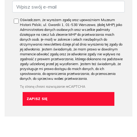
Oświadczam, że wyrażam zgodę oraz upoważniam Muzeum
Historii Polski, ul. Gwardii 1, 01-538 Warszawa, (dalej MHP) jako
Administratora danych osobowych oraz wszelkie podmioty
działające na rzecz lub zlecenie MHP do przetwarzania moich
danych osob. (e-mail) w zakresie i celach niezbędnych do
otrzymywania newslettera dzieje.pl od dnia wyrażenia tej zgody do
jej odwołania. Jestem świadomy/a, że mam prawo w dowolnym
momencie odwołać zgodę oraz że odwołanie zgody nie wpływa na
zgodność z prawem przetwarzania, którego dokonano na podstawie
zgody udzielonej przed jej wycofaniem. Jestem też świadomy/a, że
przysługuje mi prawo dostępu do moich danych, do ich
sprostowania, do ograniczenia przetwarzania, do przenoszenia
danych, do sprzeciwu wobec przetwarzania.