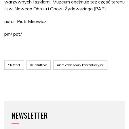
warzywnych i szklarni. Muzeum obejmuje też część terenu
tzw. Nowego Obozu i Obozu Żydowskiego.(PAP)
autor: Piotr Mirowicz
pm/ pat/
Stutthof
KL Stutthof
niemieckie obozy koncentracyjne
NEWSLETTER