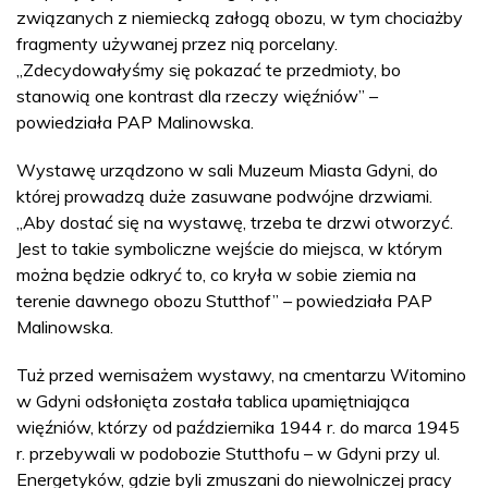
związanych z niemiecką załogą obozu, w tym chociażby
fragmenty używanej przez nią porcelany.
„Zdecydowałyśmy się pokazać te przedmioty, bo
stanowią one kontrast dla rzeczy więźniów” –
powiedziała PAP Malinowska.
Wystawę urządzono w sali Muzeum Miasta Gdyni, do
której prowadzą duże zasuwane podwójne drzwiami.
„Aby dostać się na wystawę, trzeba te drzwi otworzyć.
Jest to takie symboliczne wejście do miejsca, w którym
można będzie odkryć to, co kryła w sobie ziemia na
terenie dawnego obozu Stutthof” – powiedziała PAP
Malinowska.
Tuż przed wernisażem wystawy, na cmentarzu Witomino
w Gdyni odsłonięta została tablica upamiętniająca
więźniów, którzy od października 1944 r. do marca 1945
r. przebywali w podobozie Stutthofu – w Gdyni przy ul.
Energetyków, gdzie byli zmuszani do niewolniczej pracy