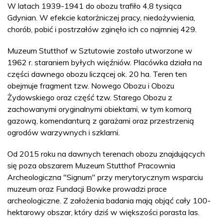
W latach 1939-1941 do obozu trafiło 4,8 tysiąca
Gdynian. W efekcie katorżniczej pracy, niedożywienia,
chorób, pobić i postrzałów zginęło ich co najmniej 429.
Muzeum Stutthof w Sztutowie zostało utworzone w
1962 r. staraniem byłych więźniów. Placówka działa na
części dawnego obozu liczącej ok. 20 ha. Teren ten
obejmuje fragment tzw. Nowego Obozu i Obozu
Żydowskiego oraz część tzw. Starego Obozu z
zachowanymi oryginalnymi obiektami, w tym komorą
gazową, komendanturą z garażami oraz przestrzenią
ogrodów warzywnych i szklarni.
Od 2015 roku na dawnych terenach obozu znajdujących
się poza obszarem Muzeum Stutthof Pracownia
Archeologiczna "Signum" przy merytorycznym wsparciu
muzeum oraz Fundacji Bowke prowadzi prace
archeologiczne. Z założenia badania mają objąć cały 100-
hektarowy obszar, który dziś w większości porasta las.