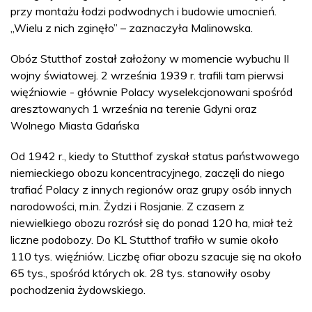
przy montażu łodzi podwodnych i budowie umocnień.
„Wielu z nich zginęło” – zaznaczyła Malinowska.
Obóz Stutthof został założony w momencie wybuchu II
wojny światowej. 2 września 1939 r. trafili tam pierwsi
więźniowie - głównie Polacy wyselekcjonowani spośród
aresztowanych 1 września na terenie Gdyni oraz
Wolnego Miasta Gdańska
Od 1942 r., kiedy to Stutthof zyskał status państwowego
niemieckiego obozu koncentracyjnego, zaczęli do niego
trafiać Polacy z innych regionów oraz grupy osób innych
narodowości, m.in. Żydzi i Rosjanie. Z czasem z
niewielkiego obozu rozrósł się do ponad 120 ha, miał też
liczne podobozy. Do KL Stutthof trafiło w sumie około
110 tys. więźniów. Liczbę ofiar obozu szacuje się na około
65 tys., spośród których ok. 28 tys. stanowiły osoby
pochodzenia żydowskiego.