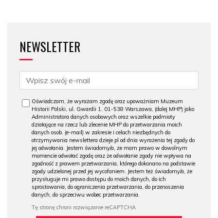
NEWSLETTER
Oświadczam, że wyrażam zgodę oraz upoważniam Muzeum
Historii Polski, ul. Gwardii 1, 01-538 Warszawa, (dalej MHP) jako
Administratora danych osobowych oraz wszelkie podmioty
działające na rzecz lub zlecenie MHP do przetwarzania moich
danych osob. (e-mail) w zakresie i celach niezbędnych do
otrzymywania newslettera dzieje.pl od dnia wyrażenia tej zgody do
jej odwołania. Jestem świadomy/a, że mam prawo w dowolnym
momencie odwołać zgodę oraz że odwołanie zgody nie wpływa na
zgodność z prawem przetwarzania, którego dokonano na podstawie
zgody udzielonej przed jej wycofaniem. Jestem też świadomy/a, że
przysługuje mi prawo dostępu do moich danych, do ich
sprostowania, do ograniczenia przetwarzania, do przenoszenia
danych, do sprzeciwu wobec przetwarzania.