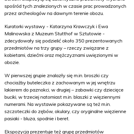
spośród tych znalezionych w czasie prac prowadzonych
przez archeologów na dawnym terenie obozu.
Kuratorki wystawy - Katarzyna Krawczyk i Ewa
Malinowska z Muzeum Stutthof w Sztutowie -
zdecydowały się podzielić około 350 prezentowanych
przedmiotów na trzy grupy – rzeczy związane z
kobietami, dziećmi oraz mężczyznami uwięzionymi w
obozie.
W pierwszej grupie znalazły się m.in. broszki czy
chociażby buteleczka z zachowanym w jej wnętrzu
lakierem do paznokci, w drugiej – zabawki czy dziecięce
buciki, w trzeciej natomiast m.in. blaszki z więziennymi
numerami. Na wystawie pokazywane są też m.in.
szczoteczki do zębów, okulary, czy oryginalne więzienne
pasiaki - bluza, spodnie i beret.
Ekspozycja prezentuje też grupę przedmiotów