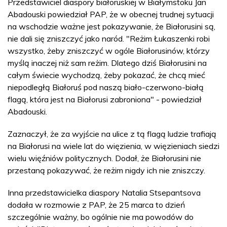
Przedstawiciel diaspory białoruskiej w Białymstoku Jan
Abadouski powiedział PAP, że w obecnej trudnej sytuacji
na wschodzie ważne jest pokazywanie, że Białorusini są,
nie dali się zniszczyć jako naród. "Reżim Łukaszenki robi
wszystko, żeby zniszczyć w ogóle Białorusinów, którzy
myślą inaczej niż sam reżim. Dlatego dziś Białorusini na
całym świecie wychodzą, żeby pokazać, że chcą mieć
niepodległą Białoruś pod naszą biało-czerwono-białą
flagą, która jest na Białorusi zabroniona" - powiedział
Abadouski.
Zaznaczył, że za wyjście na ulice z tą flagą ludzie trafiają
na Białorusi na wiele lat do więzienia, w więzieniach siedzi
wielu więźniów politycznych. Dodał, że Białorusini nie
przestaną pokazywać, że reżim nigdy ich nie zniszczy.
Inna przedstawicielka diaspory Natalia Stsepantsova
dodała w rozmowie z PAP, że 25 marca to dzień
szczególnie ważny, bo ogólnie nie ma powodów do