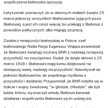
współczesna białoruska opozycja.
Łatyszonek zaznaczył, że w obecnych realiach święto 25
marca jednoczy wszystkich Białorusinów żyjących poza
Białorusią, a jest ich coraz więcej, bo uciekają z Białorusi z
powodów politycznych, albo migrują za pracą.
Działacz mniejszości białoruskiej w Polsce, szef
białoruskiego Radia Racja Eugeniusz Wappa powiedział,
że Białorusini świętują rocznicę BNR z nadzieją na lepszą
przyszłość, na zwycięstwo. Dodał, że dzięki aktowi z 25
marca 1918 r. Białorusini mają komu dziękować na
dzisiejszą wiarę, nadzieję na przyszłość. Nawoływał do
jedności Białorusinów, do wspólnego myślenia o
przyszłości i działania. Przypomniał, że BNR rodziła się w
trakcie I wojny światowej, "w głodzie, chłodzie", ale byli
ludzie, którzy wyznaczyli wtedy Białorusi kierunek
działania i współcześni Białorusini są im wdzięczni.