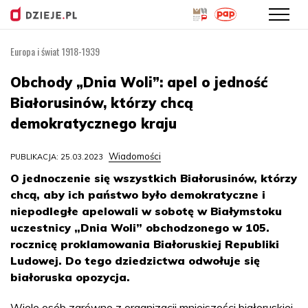
Europa i świat 1918-1939
Przejdź
do
Obchody „Dnia Woli”: apel o jedność
treści
Białorusinów, którzy chcą
demokratycznego kraju
Wiadomości
PUBLIKACJA: 25.03.2023
O jednoczenie się wszystkich Białorusinów, którzy
chcą, aby ich państwo było demokratyczne i
niepodległe apelowali w sobotę w Białymstoku
uczestnicy „Dnia Woli” obchodzonego w 105.
rocznicę proklamowania Białoruskiej Republiki
Ludowej. Do tego dziedzictwa odwołuje się
białoruska opozycja.
Wiele osób zarówno z organizacji mniejszości białoruskiej