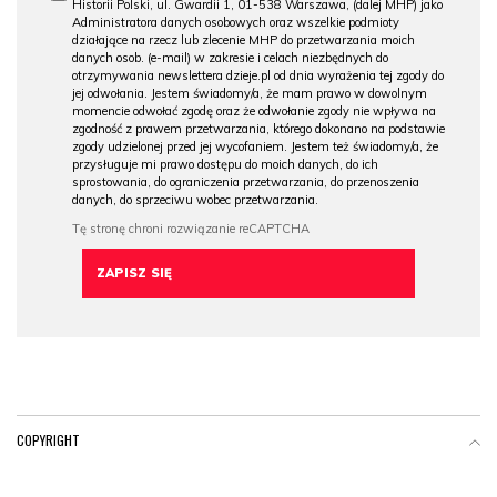
Historii Polski, ul. Gwardii 1, 01-538 Warszawa, (dalej MHP) jako
Administratora danych osobowych oraz wszelkie podmioty
działające na rzecz lub zlecenie MHP do przetwarzania moich
danych osob. (e-mail) w zakresie i celach niezbędnych do
otrzymywania newslettera dzieje.pl od dnia wyrażenia tej zgody do
jej odwołania. Jestem świadomy/a, że mam prawo w dowolnym
momencie odwołać zgodę oraz że odwołanie zgody nie wpływa na
zgodność z prawem przetwarzania, którego dokonano na podstawie
zgody udzielonej przed jej wycofaniem. Jestem też świadomy/a, że
przysługuje mi prawo dostępu do moich danych, do ich
sprostowania, do ograniczenia przetwarzania, do przenoszenia
danych, do sprzeciwu wobec przetwarzania.
COPYRIGHT