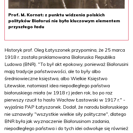
Prof. M. Kornat: z punktu widzenia polskich
polityków Białoruś nie była kluczowym elementem
przyszłego ładu
Historyk prof. Oleg Łatyszonek przypomina, że 25 marca
1918 r. została proklamowana Białoruska Republika
Ludowa (BNR). "To był akt epokowy, ponieważ Białorusini
mają tradycje państwowości, ale to były albo
średniowieczne księstwa, albo Wielkie Księstwo
Litewskie, natomiast idea niepodległego państwa
białoruskiego miała (w 1918 r.) jeden rok, bo po raz
pierwszy rzucił to hasło Wacław Łastowski w 1917 r." -
wyjaśnia PAP Łatyszonek. Dodał, że narodu białoruskiego
nie uznawały "wszystkie wielkie siły polityczne", dlatego
BNR była jak wyznaczenie Białorusinom zadania,
niepodległego państwa i do tych idei odwołuje się również