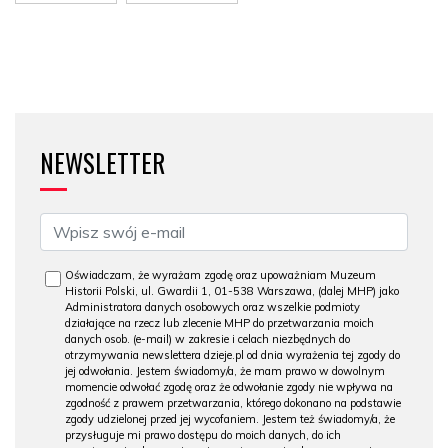
NEWSLETTER
Oświadczam, że wyrażam zgodę oraz upoważniam Muzeum
Historii Polski, ul. Gwardii 1, 01-538 Warszawa, (dalej MHP) jako
Administratora danych osobowych oraz wszelkie podmioty
działające na rzecz lub zlecenie MHP do przetwarzania moich
danych osob. (e-mail) w zakresie i celach niezbędnych do
otrzymywania newslettera dzieje.pl od dnia wyrażenia tej zgody do
jej odwołania. Jestem świadomy/a, że mam prawo w dowolnym
momencie odwołać zgodę oraz że odwołanie zgody nie wpływa na
zgodność z prawem przetwarzania, którego dokonano na podstawie
zgody udzielonej przed jej wycofaniem. Jestem też świadomy/a, że
przysługuje mi prawo dostępu do moich danych, do ich