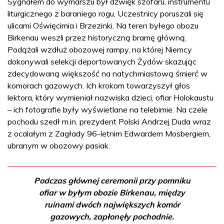
Sygnałem do wymarszu był dźwięk szofaru, instrumentu
liturgicznego z baraniego rogu. Uczestnicy poruszali się
ulicami Oświęcimia i Brzezinki. Na teren byłego obozu
Birkenau weszli przez historyczną bramę główną.
Podążali wzdłuż obozowej rampy, na której Niemcy
dokonywali selekcji deportowanych Żydów skazując
zdecydowaną większość na natychmiastową śmierć w
komorach gazowych. Ich krokom towarzyszył głos
lektora, który wymieniał nazwiska dzieci, ofiar Holokaustu
– ich fotografie były wyświetlane na telebimie. Na czele
pochodu szedł m.in. prezydent Polski Andrzej Duda wraz
z ocalałym z Zagłady 96-letnim Edwardem Mosbergiem,
ubranym w obozowy pasiak.
Podczas głównej ceremonii przy pomniku
ofiar w byłym obozie Birkenau, między
ruinami dwóch największych komór
gazowych, zapłonęły pochodnie.