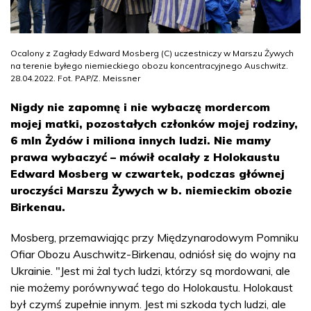
Ocalony z Zagłady Edward Mosberg (C) uczestniczy w Marszu Żywych
na terenie byłego niemieckiego obozu koncentracyjnego Auschwitz.
28.04.2022. Fot. PAP/Z. Meissner
Nigdy nie zapomnę i nie wybaczę mordercom
mojej matki, pozostałych członków mojej rodziny,
6 mln Żydów i miliona innych ludzi. Nie mamy
prawa wybaczyć – mówił ocalały z Holokaustu
Edward Mosberg w czwartek, podczas głównej
uroczyści Marszu Żywych w b. niemieckim obozie
Birkenau.
Mosberg, przemawiając przy Międzynarodowym Pomniku
Ofiar Obozu Auschwitz-Birkenau, odniósł się do wojny na
Ukrainie. "Jest mi żal tych ludzi, którzy są mordowani, ale
nie możemy porównywać tego do Holokaustu. Holokaust
był czymś zupełnie innym. Jest mi szkoda tych ludzi, ale