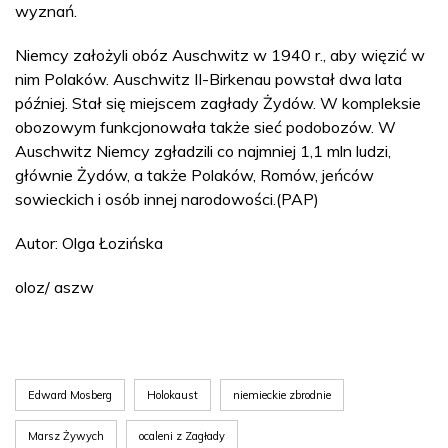
wyznań.
Niemcy założyli obóz Auschwitz w 1940 r., aby więzić w
nim Polaków. Auschwitz II-Birkenau powstał dwa lata
później. Stał się miejscem zagłady Żydów. W kompleksie
obozowym funkcjonowała także sieć podobozów. W
Auschwitz Niemcy zgładzili co najmniej 1,1 mln ludzi,
głównie Żydów, a także Polaków, Romów, jeńców
sowieckich i osób innej narodowości.(PAP)
Autor: Olga Łozińska
oloz/ aszw
Edward Mosberg
Holokaust
niemieckie zbrodnie
Marsz Żywych
ocaleni z Zagłady