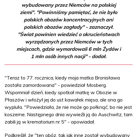
wybudowany przez Niemców na polskiej
ziemi". "Powinniśmy pamiętać, że nie było
polskich obozów koncentracyjnych ani
polskich obozów zagłady" - zaznaczył.
"Świat powinien wiedzieć o okrucieństwach
wyrządzonych przez Niemców w tych
miejscach, gdzie wymordowali 6 mln Żydów i
1 mln osób innych nacji" - dodał.
"Teraz to 77. rocznica, kiedy moja matka Bronisława
została zamordowana" - powiedział Mosberg.
Wspomniał dzień, kiedy spotkał matkę w Obozie w
Płaszów i włożył jej do ust kawałek mięsa, ale ona go
wypluła. "Powiedziała, że nie może go połknąć, bo nie jest
koszerne. Następnego dnia wywieźli ją do Auschwitz, tam
zabili ją w krematorium nr 5" - opowiadał.
Podkreślił, że "ten obóz, tak jak inne został wybudowany