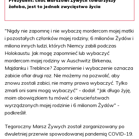
Prezydent: choć Marszowi Żywych towarzyszy
żałoba, jest to jednak zwycięstwo życia
"Nigdy nie zapomnę i nie wybaczę mordercom mojej matki
i pozostałych członków mojej rodziny, 6 milionów Żydów i
miliona innych ludzi, których Niemcy zabili podczas
Holokaustu. Jak mogę zapomnieć lub wybaczyć
mordercom mojej rodziny w Auschwitz Birkenau,
Majdanku i Treblince? Zapomnienie i wybaczenie oznacza
zabicie ofiar drugi raz. Nie możemy na pozwolić, aby
znowu zostali zabici, nie mamy prawa wybaczyć. Tylko
zmarli oni sami mogą wybaczyć" - dodał. "Jak długo żyję,
moim obowiązkiem tu mówić o okrucieństwach
wyrządzonych mojej rodzinie i 6 milionom Żydów" -
podkreślił.
Tegoroczny Marsz Żywych został zorganizowany po
dwuletniej przerwie spowodowanej pandemią COVID-19.