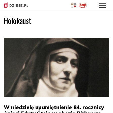
Holokaust
Przejdź
do
treści
W niedzielę upamiętnienie 84. rocznicy