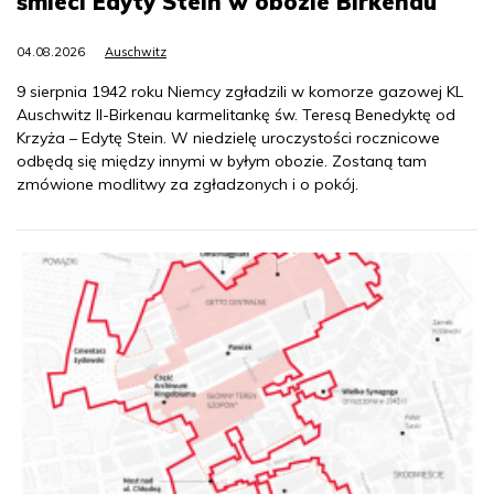
śmieci Edyty Stein w obozie Birkenau
04.08.2026
Auschwitz
9 sierpnia 1942 roku Niemcy zgładzili w komorze gazowej KL
Auschwitz II-Birkenau karmelitankę św. Teresą Benedyktę od
Krzyża – Edytę Stein. W niedzielę uroczystości rocznicowe
odbędą się między innymi w byłym obozie. Zostaną tam
zmówione modlitwy za zgładzonych i o pokój.