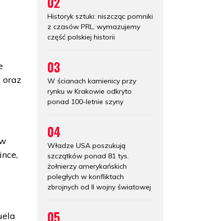
02
Historyk sztuki: niszcząc pomniki
z czasów PRL, wymazujemy
część polskiej historii
03
e
 oraz
W ścianach kamienicy przy
rynku w Krakowie odkryto
ponad 100-letnie szyny
04
 w
Władze USA poszukują
ince,
szczątków ponad 81 tys.
żołnierzy amerykańskich
poległych w konfliktach
zbrojnych od II wojny światowej
05
uela