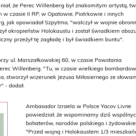
niał, że Perec Willenberg był znakomitym artystą, t
w czasie II RP, w Opatowie, Piotrkowie i innych
g, jak opowiadał Szpytma, "walczył w wojnie obronn
zył okropieństw Holokaustu i został świadkiem oboz
liczny przeżył tę zagładę i był świadkiem buntu".
rzy ul. Marszałkowskiej 60, w czasie Powstania
erec Willenberg. "Tu, w czasie wielkiego bombardow
ca, stworzył wizerunek Jezusa Miłosiernego ze słowam
" - dodał.
Ambasador Izraela w Polsce Yacov Livne
powiedział, że wspominamy dziś wspólny
bohaterów, narodów polskiego i żydowskie
"Przed wojną i Holokaustem 1/3 mieszka