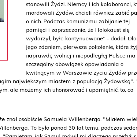
stanowili Żydzi. Niemcy i ich kolaboranci, k
mordowali Żydów, chcieli również zabić p
o nich. Podczas komunizmu zabijanie tej
pamięci i zaprzeczanie, że Holokaust się
wydarzył, było kontynuowane" - dodał. Dla
jego zdaniem, pierwsze pokolenie, które ży
naprawdę wolnej i niepodległej Polsce ma
szczególny obowiązek opowiadania o
kwitnącym w Warszawie życiu Żydów prz
ugim największym miastem z populacją Żydowską". 
m, ale możemy ich uhonorować i upamiętnić, to, co
że znał osobiście Samuela Willenberga. "Miałem wie
lenberga. To było ponad 30 lat temu, podczas seder
. "Pamiętam, jak Szmul mówił mi dlaczego przeżył, s