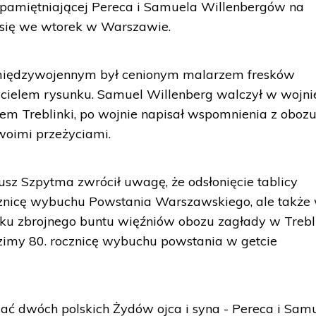
 upamiętniającej Pereca i Samuela Willenbergów na
 się we wtorek w Warszawie.
 międzywojennym był cenionym malarzem fresków
ycielem rysunku. Samuel Willenberg walczył w wojni
iem Treblinki, po wojnie napisał wspomnienia z obozu
woimi przeżyciami.
sz Szpytma zwrócił uwagę, że odsłonięcie tablicy
ocznicę wybuchu Powstania Warszawskiego, ale także
tku zbrojnego buntu więźniów obozu zagłady w Trebl
zimy 80. rocznicę wybuchu powstania w getcie
ać dwóch polskich Żydów ojca i syna - Pereca i Sam