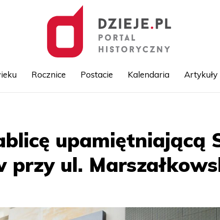
ieku
Rocznice
Postacie
Kalendaria
Artykuły
Przejdź
do
treści
ablicę upamiętniającą 
 przy ul. Marszałkowsk