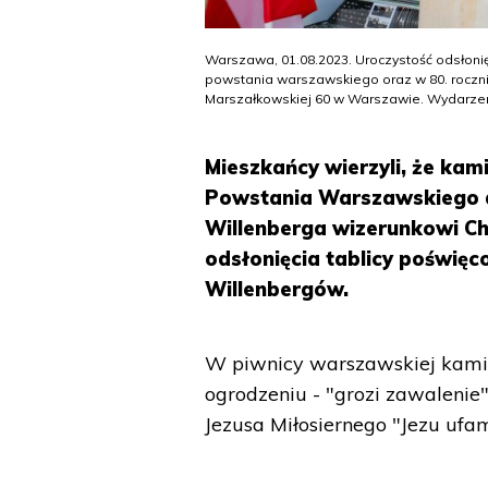
Warszawa, 01.08.2023. Uroczystość odsłonię
powstania warszawskiego oraz w 80. rocznicę
Marszałkowskiej 60 w Warszawie. Wydarzeni
Mieszkańcy wierzyli, że kam
Powstania Warszawskiego d
Willenberga wizerunkowi Ch
odsłonięcia tablicy poświęco
Willenbergów.
W piwnicy warszawskiej kamien
ogrodzeniu - "grozi zawalenie
Jezusa Miłosiernego "Jezu ufam