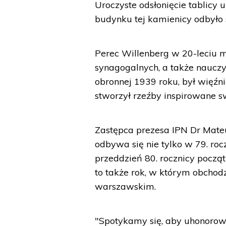
Uroczyste odsłonięcie tablicy
budynku tej kamienicy odbyło
Perec Willenberg w 20-leciu
synagogalnych, a także naucz
obronnej 1939 roku, był więźn
stworzył rzeźby inspirowane s
Zastępca prezesa IPN Dr Mateu
odbywa się nie tylko w 79. r
przeddzień 80. rocznicy począ
to także rok, w którym obchod
warszawskim.
"Spotykamy się, aby uhonorow