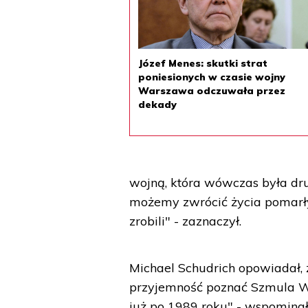
Józef Menes: skutki strat
poniesionych w czasie wojny
Warszawa odczuwała przez
dekady
wojną, która wówczas była dr
możemy zwrócić życia pomarły
zrobili" - zaznaczył.
Michael Schudrich opowiadał, 
przyjemność poznać Szmula Wil
już po 1989 roku" - wspominał