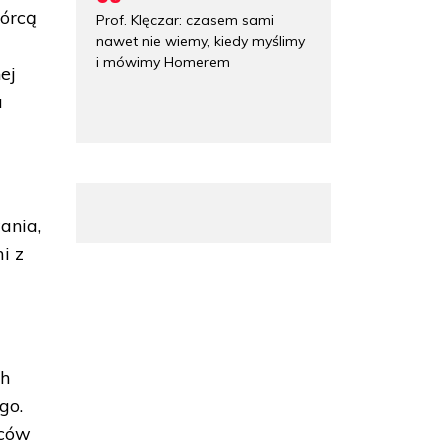
wórcą
Prof. Klęczar: czasem sami
nawet nie wiemy, kiedy myślimy
i mówimy Homerem
ej
u
ania,
i z
ch
go.
ńców