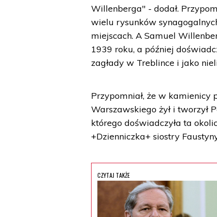
Willenberga" - dodał. Przypom
wielu rysunków synagogalnych 
miejscach. A Samuel Willenber
1939 roku, a później doświadc
zagłady w Treblince i jako nie
Przypomniał, że w kamienicy p
Warszawskiego żył i tworzył P
którego doświadczyła ta okoli
+Dzienniczka+ siostry Faustyny
CZYTAJ TAKŻE