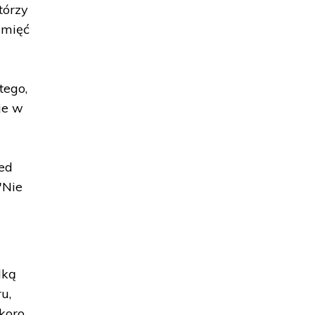
tórzy
amięć
tego,
je w
ed
"Nie
lką
u,
koro