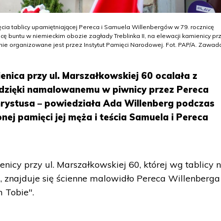
cia tablicy upamiętniającej Pereca i Samuela Willenbergów w 79. rocznicę
 buntu w niemieckim obozie zagłady Treblinka II, na elewacji kamienicy przy
e organizowane jest przez Instytut Pamięci Narodowej. Fot. PAP/A. Zawad
ienica przy ul. Marszałkowskiej 60 ocalała z
zięki namalowanemu w piwnicy przez Pereca
rystusa – powiedziała Ada Willenberg podczas
nej pamięci jej męża i teścia Samuela i Pereca
icy przy ul. Marszałkowskiej 60, której wg tablicy 
", znajduje się ścienne malowidło Pereca Willenberga
 Tobie".