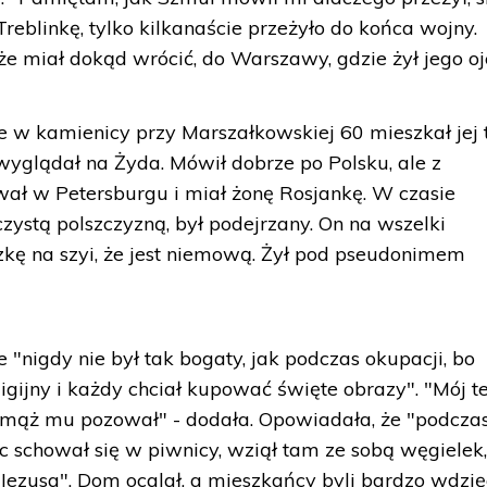
 Treblinkę, tylko kilkanaście przeżyło do końca wojny.
 że miał dokąd wrócić, do Warszawy, gdzie żył jego oj
 w kamienicy przy Marszałkowskiej 60 mieszkał jej t
 wyglądał na Żyda. Mówił dobrze po Polsku, ale z
wał w Petersburgu i miał żonę Rosjankę. W czasie
czystą polszczyzną, był podejrzany. On na wszelki
zkę na szyi, że jest niemową. Żył pod pseudonimem
"nigdy nie był tak bogaty, jak podczas okupacji, bo
ligijny i każdy chciał kupować święte obrazy". "Mój t
 mąż mu pozował" - dodała. Opowiadała, że "podcza
 schował się w piwnicy, wziął tam ze sobą węgielek
ezusa". Dom ocalał, a mieszkańcy byli bardzo wdzię