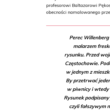
profesorowi Baltazarowi Pękos
obecności namalowanego przez
Perec Willenberg
malarzem fresk
rysunku. Przed woj
Częstochowie. Pod
w jednym z mieszka
By przetrwać jeden
w piwnicy i wtedy
Rysunek podpisany 
czyli fałszywym 