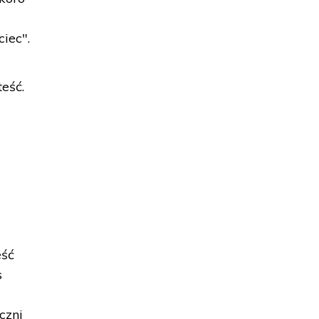
ciec".
eść.
eść
s
,
czni