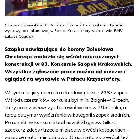
Ogłoszenie wyników 83. Konkursu Szopek Krakowskich i otwarcie
wystawy pokonkursowej w Pałacu Krzysztofory w Krakowie. PAP/
Łukasz Gągulski
Szopka nawiązująca do korony Bolesława
Chrobrego znalazła się wśród nagradzanych
konstrukcji w 83. Konkursie Szopek Krakowskich.
Wszystkie zgłoszone prace można od niedzieli
oglądać na wystawie w Pałacu Krzysztofory.
W tym roku jury oceniało rekordową liczbę 238 szopek.
Wśród uczestników konkursu był m.in. Zbigniew Grzech,
który po raz pierwszy startował w nim w 1950 roku, a
teraz otrzymał wyróżnienie w kategorii szopek średnich.
Po raz 53. w konkursie brał udział Zbigniew Gillert,
szopkarz zdobył trzecie miejsce w dwóch kategoriach –
za pracę małą i miniaturową. Organizatorzy zwrócili też