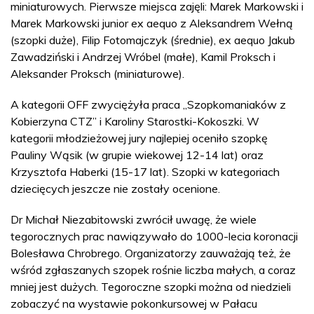
miniaturowych. Pierwsze miejsca zajęli: Marek Markowski i
Marek Markowski junior ex aequo z Aleksandrem Wełną
(szopki duże), Filip Fotomajczyk (średnie), ex aequo Jakub
Zawadziński i Andrzej Wróbel (małe), Kamil Proksch i
Aleksander Proksch (miniaturowe).
A kategorii OFF zwyciężyła praca „Szopkomaniaków z
Kobierzyna CTZ” i Karoliny Starostki-Kokoszki. W
kategorii młodzieżowej jury najlepiej oceniło szopkę
Pauliny Wąsik (w grupie wiekowej 12-14 lat) oraz
Krzysztofa Haberki (15-17 lat). Szopki w kategoriach
dziecięcych jeszcze nie zostały ocenione.
Dr Michał Niezabitowski zwrócił uwagę, że wiele
tegorocznych prac nawiązywało do 1000-lecia koronacji
Bolesława Chrobrego. Organizatorzy zauważają też, że
wśród zgłaszanych szopek rośnie liczba małych, a coraz
mniej jest dużych. Tegoroczne szopki można od niedzieli
zobaczyć na wystawie pokonkursowej w Pałacu