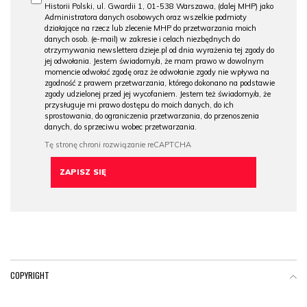
Historii Polski, ul. Gwardii 1, 01-538 Warszawa, (dalej MHP) jako
Administratora danych osobowych oraz wszelkie podmioty
działające na rzecz lub zlecenie MHP do przetwarzania moich
danych osob. (e-mail) w zakresie i celach niezbędnych do
otrzymywania newslettera dzieje.pl od dnia wyrażenia tej zgody do
jej odwołania. Jestem świadomy/a, że mam prawo w dowolnym
momencie odwołać zgodę oraz że odwołanie zgody nie wpływa na
zgodność z prawem przetwarzania, którego dokonano na podstawie
zgody udzielonej przed jej wycofaniem. Jestem też świadomy/a, że
przysługuje mi prawo dostępu do moich danych, do ich
sprostowania, do ograniczenia przetwarzania, do przenoszenia
danych, do sprzeciwu wobec przetwarzania.
COPYRIGHT