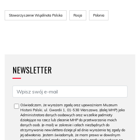
Stowarzyszenie Wspólnota Polska
Rosja
Polonia
NEWSLETTER
Oświadczam, że wyrażam zgodę oraz upoważniam Muzeum
Historii Polski, ul. Gwardii 1, 01-538 Warszawa, (dalej MHP) jako
Administratora danych osobowych oraz wszelkie podmioty
działające na rzecz lub zlecenie MHP do przetwarzania moich
danych osob. (e-mail) w zakresie i celach niezbędnych do
otrzymywania newslettera dzieje.pl od dnia wyrażenia tej zgody do
jej odwołania. Jestem świadomy/a, że mam prawo w dowolnym
momencie odwołać zgodę oraz że odwołanie zgody nie wpływa na