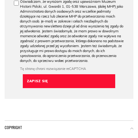
Oświadczam, że wyrażam zgodę oraz upoważniam Muzeum
Historii Polski, ul. Gwardii 1, 01-538 Warszawa, (dalej MHP) jako
Administratora danych osobowych oraz wszelkie podmioty
działające na rzecz lub zlecenie MHP do przetwarzania moich
danych osob. (e-mail) w zakresie i celach niezbędnych do
otrzymywania newslettera dzieje.pl od dnia wyrażenia tej zgody do
jej odwołania. Jestem świadomy/a, że mam prawo w dowolnym
momencie odwołać zgodę oraz że odwołanie zgody nie wpływa na
zgodność z prawem przetwarzania, którego dokonano na podstawie
zgody udzielonej przed jej wycofaniem. Jestem też świadomy/a, że
przysługuje mi prawo dostępu do moich danych, do ich
sprostowania, do ograniczenia przetwarzania, do przenoszenia
danych, do sprzeciwu wobec przetwarzania.
COPYRIGHT