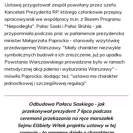
Ustawę przygotował zespół powołany przez szefa
Kancelarii Prezydenta RP, którego członkowie przepisy
opracowywali we współpracy m.in. z Biurem Programu
"Niepodległa". Pałac Saski i Pałac Brühla - jak
przypomniała podczas prac w parlamencie prezydencka
minister Małgorzata Paprocka - stanowiły wizytówkę
przedwojennej Warszawy. "Miały charakter niezwykle
symbolicznych budowli a ich zniszczenie, już po upadku
Powstania Warszawskiego prowadzone było w ramach
metodycznej akcji palenia i wyburzania Warszawy" -
mówiła Paprocka, dodając też, "ustawa ma charakter
jednostkowej i szczegółowej regulacji".
Odbudowa Pałacu Saskiego - jak
przekonywał prezydent 7 lipca podczas
ceremonii przekazania na ręce marszałek
Sejmu Elżbiety Witek projektu ustawy w tej
sprawie - to ogromne dzieło o charakterze