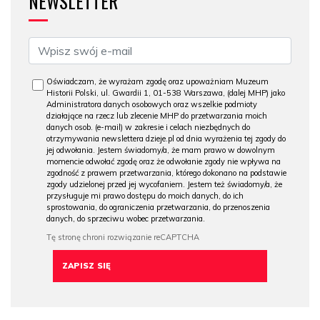
NEWSLETTER
Oświadczam, że wyrażam zgodę oraz upoważniam Muzeum
Historii Polski, ul. Gwardii 1, 01-538 Warszawa, (dalej MHP) jako
Administratora danych osobowych oraz wszelkie podmioty
działające na rzecz lub zlecenie MHP do przetwarzania moich
danych osob. (e-mail) w zakresie i celach niezbędnych do
otrzymywania newslettera dzieje.pl od dnia wyrażenia tej zgody do
jej odwołania. Jestem świadomy/a, że mam prawo w dowolnym
momencie odwołać zgodę oraz że odwołanie zgody nie wpływa na
zgodność z prawem przetwarzania, którego dokonano na podstawie
zgody udzielonej przed jej wycofaniem. Jestem też świadomy/a, że
przysługuje mi prawo dostępu do moich danych, do ich
sprostowania, do ograniczenia przetwarzania, do przenoszenia
danych, do sprzeciwu wobec przetwarzania.