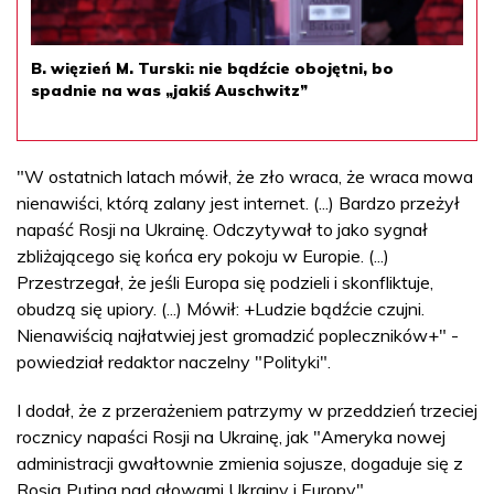
B. więzień M. Turski: nie bądźcie obojętni, bo
spadnie na was „jakiś Auschwitz”
"W ostatnich latach mówił, że zło wraca, że wraca mowa
nienawiści, którą zalany jest internet. (...) Bardzo przeżył
napaść Rosji na Ukrainę. Odczytywał to jako sygnał
zbliżającego się końca ery pokoju w Europie. (...)
Przestrzegał, że jeśli Europa się podzieli i skonfliktuje,
obudzą się upiory. (...) Mówił: +Ludzie bądźcie czujni.
Nienawiścią najłatwiej jest gromadzić popleczników+" -
powiedział redaktor naczelny "Polityki".
I dodał, że z przerażeniem patrzymy w przeddzień trzeciej
rocznicy napaści Rosji na Ukrainę, jak "Ameryka nowej
administracji gwałtownie zmienia sojusze, dogaduje się z
Rosją Putina nad głowami Ukrainy i Europy".