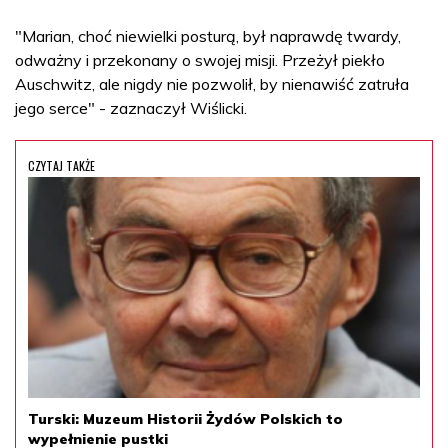
"Marian, choć niewielki posturą, był naprawdę twardy,
odważny i przekonany o swojej misji. Przeżył piekło
Auschwitz, ale nigdy nie pozwolił, by nienawiść zatruła
jego serce" - zaznaczył Wiślicki.
CZYTAJ TAKŻE
Turski: Muzeum Historii Żydów Polskich to
wypełnienie pustki