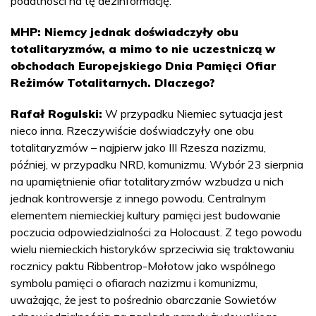
podatności na tę dezinformację.
MHP: Niemcy jednak doświadczyły obu
totalitaryzmów, a mimo to nie uczestniczą w
obchodach Europejskiego Dnia Pamięci Ofiar
Reżimów Totalitarnych. Dlaczego?
Rafał Rogulski:
W przypadku Niemiec sytuacja jest
nieco inna. Rzeczywiście doświadczyły one obu
totalitaryzmów – najpierw jako III Rzesza nazizmu,
później, w przypadku NRD, komunizmu. Wybór 23 sierpnia
na upamiętnienie ofiar totalitaryzmów wzbudza u nich
jednak kontrowersje z innego powodu. Centralnym
elementem niemieckiej kultury pamięci jest budowanie
poczucia odpowiedzialności za Holocaust. Z tego powodu
wielu niemieckich historyków sprzeciwia się traktowaniu
rocznicy paktu Ribbentrop-Mołotow jako wspólnego
symbolu pamięci o ofiarach nazizmu i komunizmu,
uważając, że jest to pośrednio obarczanie Sowietów