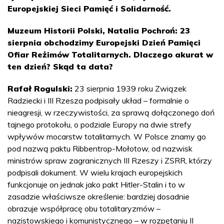
Europejskiej Sieci Pamięć i Solidarność.
Muzeum Historii Polski, Natalia Pochroń: 23
sierpnia obchodzimy Europejski Dzień Pamięci
Ofiar Reżimów Totalitarnych. Dlaczego akurat w
ten dzień? Skąd ta data?
Rafał Rogulski:
23 sierpnia 1939 roku Związek
Radziecki i III Rzesza podpisały układ – formalnie o
nieagresji, w rzeczywistości, za sprawą dołączonego doń
tajnego protokołu, o podziale Europy na dwie strefy
wpływów mocarstw totalitarnych. W Polsce znamy go
pod nazwą paktu Ribbentrop-Mołotow, od nazwisk
ministrów spraw zagranicznych III Rzeszy i ZSRR, którzy
podpisali dokument. W wielu krajach europejskich
funkcjonuje on jednak jako pakt Hitler-Stalin i to w
zasadzie właściwsze określenie: bardziej dosadnie
obrazuje współpracę obu totalitaryzmów –
nazistowskiego i komunistycznego – w rozpętaniu II