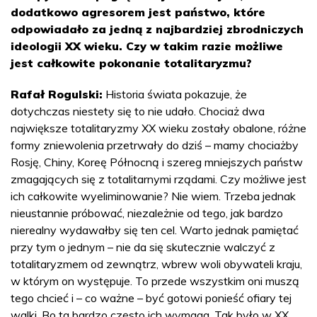
dodatkowo agresorem jest państwo, które
odpowiadało za jedną z najbardziej zbrodniczych
ideologii XX wieku. Czy w takim razie możliwe
jest całkowite pokonanie totalitaryzmu?
Rafał Rogulski:
Historia świata pokazuje, że
dotychczas niestety się to nie udało. Chociaż dwa
największe totalitaryzmy XX wieku zostały obalone, różne
formy zniewolenia przetrwały do dziś – mamy chociażby
Rosję, Chiny, Koreę Północną i szereg mniejszych państw
zmagających się z totalitarnymi rządami. Czy możliwe jest
ich całkowite wyeliminowanie? Nie wiem. Trzeba jednak
nieustannie próbować, niezależnie od tego, jak bardzo
nierealny wydawałby się ten cel. Warto jednak pamiętać
przy tym o jednym – nie da się skutecznie walczyć z
totalitaryzmem od zewnątrz, wbrew woli obywateli kraju,
w którym on występuje. To przede wszystkim oni muszą
tego chcieć i – co ważne – być gotowi ponieść ofiary tej
walki. Bo ta bardzo często ich wymaga. Tak było w XX