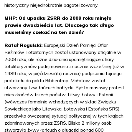
historyczny niejednokrotnie bagatelizowany.
MHP: Od upadku ZSRR do 2009 roku minęło
prawie dwadzieścia lat. Dlaczego tak długo
musieliśmy czekać na ten dzień?
Rafał Rogulski:
Europejski Dzień Pamięci Ofiar
Reżimów Totalitarnych został ustanowiony oficjalnie w
2009 roku, ale różne działania upamiętniające ofiary
totalitaryzmów podejmowano znacznie wcześniej. Już w
1989 roku, w pięćdziesiątą rocznicę podpisania tajnego
protokołu do paktu Ribbentrop-Mołotow, został
utworzony tzw. łańcuch bałtycki. Był to masowy protest
mieszkańców trzech państw: Litwy, Łotwy i Estonii
(wówczas formalnie wchodzących w skład Związku
Sowieckiego jako Litewska, Łotewska i Estońska SRS),
przeciwko ówczesnej sytuacji politycznej w tych krajach
zdominowanych przez ZSRS. Blisko 2 miliony osób
stworzyło żywy łańcuch o długości ponad 600