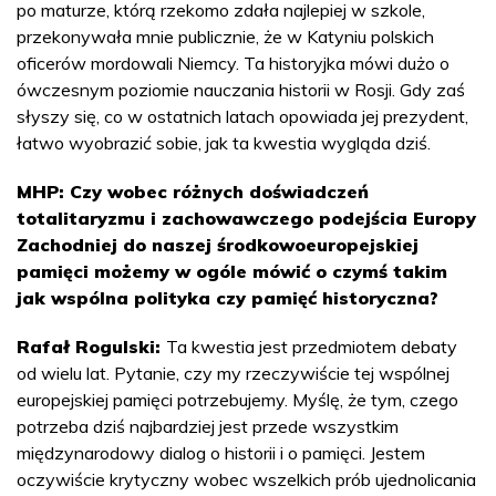
po maturze, którą rzekomo zdała najlepiej w szkole,
przekonywała mnie publicznie, że w Katyniu polskich
oficerów mordowali Niemcy. Ta historyjka mówi dużo o
ówczesnym poziomie nauczania historii w Rosji. Gdy zaś
słyszy się, co w ostatnich latach opowiada jej prezydent,
łatwo wyobrazić sobie, jak ta kwestia wygląda dziś.
MHP: Czy wobec różnych doświadczeń
totalitaryzmu i zachowawczego podejścia Europy
Zachodniej do naszej środkowoeuropejskiej
pamięci możemy w ogóle mówić o czymś takim
jak wspólna polityka czy pamięć historyczna?
Rafał Rogulski:
Ta kwestia jest przedmiotem debaty
od wielu lat. Pytanie, czy my rzeczywiście tej wspólnej
europejskiej pamięci potrzebujemy. Myślę, że tym, czego
potrzeba dziś najbardziej jest przede wszystkim
międzynarodowy dialog o historii i o pamięci. Jestem
oczywiście krytyczny wobec wszelkich prób ujednolicania