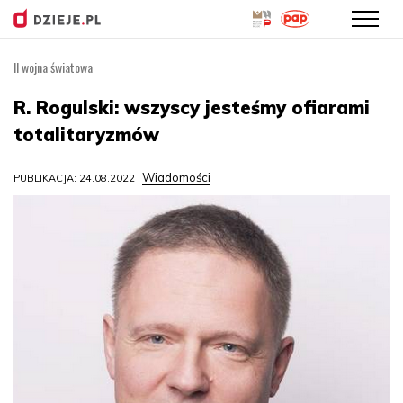
II wojna światowa
Przejdź
do
R. Rogulski: wszyscy jesteśmy ofiarami
treści
totalitaryzmów
Wiadomości
PUBLIKACJA: 24.08.2022