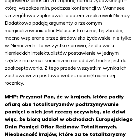
odpowiedzialnością za zagładę narodu żydowskiego –
którą, wszakże m.in. podczas konferencji w Wannsee
szczegółowo zaplanowali, a potem zrealizowali Niemcy.
Dodatkowo padają argumenty o rzekomym
marginalizowaniu ofiar Holocaustu i samej tej zbrodni,
mocno wspierane przez środowiska żydowskie, nie tylko
w Niemczech. To wszystko sprawia, że dla wielu
niemieckich intelektualistów postawienie w jednym
rzędzie nazizmu i komunizmu nie od dziś trudne jest do
zaakceptowania. Z tego przede wszystkim wynika ich
zachowawcza postawa wobec upamiętniania tej
rocznicy.
MHP: Przyznał Pan, że w krajach, które padły
ofiarą obu totalitaryzmów podtrzymywanie
pamięci o nich jest rzeczą oczywistą, nie dziwi
więc, że biorą udział w obchodach Europejskiego
Dnia Pamięci Ofiar Reżimów Totalitarnych.
Nieobecność krajów, które za te totalitaryzmy