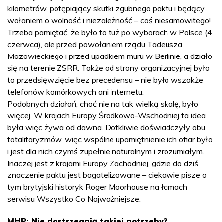
kilometrów, potępiający skutki zgubnego paktu i będący
wołaniem o wolność i niezależność – coś niesamowitego!
Trzeba pamiętać, że było to tuż po wyborach w Polsce (4
czerwca), ale przed powołaniem rządu Tadeusza
Mazowieckiego i przed upadkiem muru w Berlinie, a działo
się na terenie ZSRR. Także od strony organizacyjnej było
to przedsięwzięcie bez precedensu – nie było wszakże
telefonów komórkowych ani internetu.
Podobnych działań, choć nie na tak wielką skalę, było
więcej. W krajach Europy Środkowo-Wschodniej ta idea
była więc żywa od dawna. Dotkliwie doświadczyły obu
totalitaryzmów, więc wspólne upamiętnienie ich ofiar było
i jest dla nich czymś zupełnie naturalnym i zrozumiałym.
Inaczej jest z krajami Europy Zachodniej, gdzie do dziś
znaczenie paktu jest bagatelizowane – ciekawie pisze o
tym brytyjski historyk Roger Moorhouse na łamach
serwisu Wszystko Co Najważniejsze.
MHP: Nie dostrzegają takiej potrzeby?