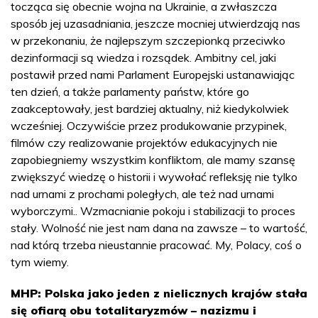
tocząca się obecnie wojna na Ukrainie, a zwłaszcza
sposób jej uzasadniania, jeszcze mocniej utwierdzają nas
w przekonaniu, że najlepszym szczepionką przeciwko
dezinformacji są wiedza i rozsądek. Ambitny cel, jaki
postawił przed nami Parlament Europejski ustanawiając
ten dzień, a także parlamenty państw, które go
zaakceptowały, jest bardziej aktualny, niż kiedykolwiek
wcześniej. Oczywiście przez produkowanie przypinek,
filmów czy realizowanie projektów edukacyjnych nie
zapobiegniemy wszystkim konfliktom, ale mamy szansę
zwiększyć wiedzę o historii i wywołać refleksję nie tylko
nad urnami z prochami poległych, ale też nad urnami
wyborczymi.. Wzmacnianie pokoju i stabilizacji to proces
stały. Wolność nie jest nam dana na zawsze – to wartość,
nad którą trzeba nieustannie pracować. My, Polacy, coś o
tym wiemy.
MHP: Polska jako jeden z nielicznych krajów stała
się ofiarą obu totalitaryzmów – nazizmu i