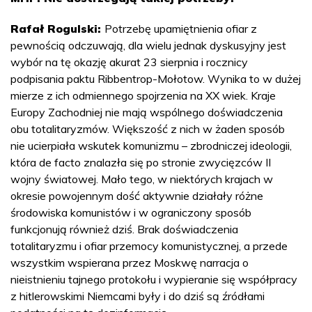
Rafał Rogulski:
Potrzebę upamiętnienia ofiar z
pewnością odczuwają, dla wielu jednak dyskusyjny jest
wybór na tę okazję akurat 23 sierpnia i rocznicy
podpisania paktu Ribbentrop-Mołotow. Wynika to w dużej
mierze z ich odmiennego spojrzenia na XX wiek. Kraje
Europy Zachodniej nie mają wspólnego doświadczenia
obu totalitaryzmów. Większość z nich w żaden sposób
nie ucierpiała wskutek komunizmu – zbrodniczej ideologii,
która de facto znalazła się po stronie zwycięzców II
wojny światowej. Mało tego, w niektórych krajach w
okresie powojennym dość aktywnie działały różne
środowiska komunistów i w ograniczony sposób
funkcjonują również dziś. Brak doświadczenia
totalitaryzmu i ofiar przemocy komunistycznej, a przede
wszystkim wspierana przez Moskwę narracja o
nieistnieniu tajnego protokołu i wypieranie się współpracy
z hitlerowskimi Niemcami były i do dziś są źródłami