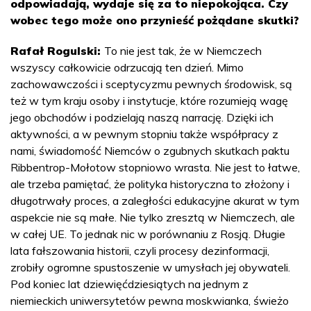
odpowiadają, wydaje się za to niepokojąca. Czy
wobec tego może ono przynieść pożądane skutki?
Rafał Rogulski:
To nie jest tak, że w Niemczech
wszyscy całkowicie odrzucają ten dzień. Mimo
zachowawczości i sceptycyzmu pewnych środowisk, są
też w tym kraju osoby i instytucje, które rozumieją wagę
jego obchodów i podzielają naszą narrację. Dzięki ich
aktywności, a w pewnym stopniu także współpracy z
nami, świadomość Niemców o zgubnych skutkach paktu
Ribbentrop-Mołotow stopniowo wrasta. Nie jest to łatwe,
ale trzeba pamiętać, że polityka historyczna to złożony i
długotrwały proces, a zaległości edukacyjne akurat w tym
aspekcie nie są małe. Nie tylko zresztą w Niemczech, ale
w całej UE. To jednak nic w porównaniu z Rosją. Długie
lata fałszowania historii, czyli procesy dezinformacji,
zrobiły ogromne spustoszenie w umysłach jej obywateli.
Pod koniec lat dziewięćdziesiątych na jednym z
niemieckich uniwersytetów pewna moskwianka, świeżo