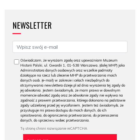
NEWSLETTER
Oświadczam, że wyrażam zgodę oraz upoważniam Muzeum
Historii Polski, ul. Gwardii 1, 01-538 Warszawa, (dalej MHP) jako
Administratora danych osobowych oraz wszelkie podmioty
działające na rzecz lub zlecenie MHP do przetwarzania moich
danych osob. (e-mail) w zakresie i celach niezbędnych do
otrzymywania newslettera dzieje.pl od dnia wyrażenia tej zgody do
jej odwołania. Jestem świadomy/a, że mam prawo w dowolnym
momencie odwołać zgodę oraz że odwołanie zgody nie wpływa na
zgodność z prawem przetwarzania, którego dokonano na podstawie
zgody udzielonej przed jej wycofaniem. Jestem też świadomy/a, że
przysługuje mi prawo dostępu do moich danych, do ich
sprostowania, do ograniczenia przetwarzania, do przenoszenia
danych, do sprzeciwu wobec przetwarzania.