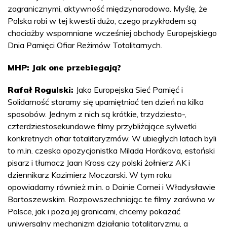
zagranicznymi, aktywność międzynarodowa. Myślę, że
Polska robi w tej kwestii dużo, czego przykładem są
chociażby wspomniane wcześniej obchody Europejskiego
Dnia Pamięci Ofiar Reżimów Totalitarnych.
MHP: Jak one przebiegają?
Rafał Rogulski:
Jako Europejska Sieć Pamięć i
Solidarność staramy się upamiętniać ten dzień na kilka
sposobów. Jednym z nich są krótkie, trzydziesto-,
czterdziestosekundowe filmy przybliżające sylwetki
konkretnych ofiar totalitaryzmów. W ubiegłych latach byli
to m.in. czeska opozycjonistka Milada Horákova, estoński
pisarz i tłumacz Jaan Kross czy polski żołnierz AK i
dziennikarz Kazimierz Moczarski. W tym roku
opowiadamy również m.in. o Doinie Cornei i Władysławie
Bartoszewskim. Rozpowszechniając te filmy zarówno w
Polsce, jak i poza jej granicami, chcemy pokazać
uniwersalny mechanizm działania totalitaryzmu, a