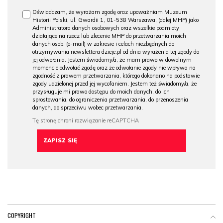
Oświadczam, że wyrażam zgodę oraz upoważniam Muzeum
Historii Polski, ul. Gwardii 1, 01-538 Warszawa, (dalej MHP) jako
Administratora danych osobowych oraz wszelkie podmioty
działające na rzecz lub zlecenie MHP do przetwarzania moich
danych osob. (e-mail) w zakresie i celach niezbędnych do
otrzymywania newslettera dzieje.pl od dnia wyrażenia tej zgody do
jej odwołania. Jestem świadomy/a, że mam prawo w dowolnym
momencie odwołać zgodę oraz że odwołanie zgody nie wpływa na
zgodność z prawem przetwarzania, którego dokonano na podstawie
zgody udzielonej przed jej wycofaniem. Jestem też świadomy/a, że
przysługuje mi prawo dostępu do moich danych, do ich
sprostowania, do ograniczenia przetwarzania, do przenoszenia
danych, do sprzeciwu wobec przetwarzania.
COPYRIGHT