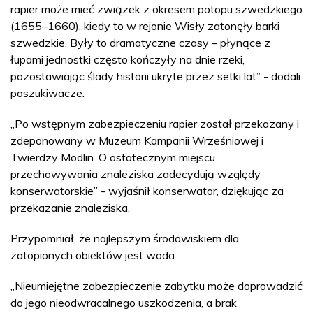
rapier może mieć związek z okresem potopu szwedzkiego
(1655–1660), kiedy to w rejonie Wisły zatonęły barki
szwedzkie. Były to dramatyczne czasy – płynące z
łupami jednostki często kończyły na dnie rzeki,
pozostawiając ślady historii ukryte przez setki lat” - dodali
poszukiwacze.
„Po wstępnym zabezpieczeniu rapier został przekazany i
zdeponowany w Muzeum Kampanii Wrześniowej i
Twierdzy Modlin. O ostatecznym miejscu
przechowywania znaleziska zadecydują względy
konserwatorskie” - wyjaśnił konserwator, dziękując za
przekazanie znaleziska.
Przypomniał, że najlepszym środowiskiem dla
zatopionych obiektów jest woda.
„Nieumiejętne zabezpieczenie zabytku może doprowadzić
do jego nieodwracalnego uszkodzenia, a brak