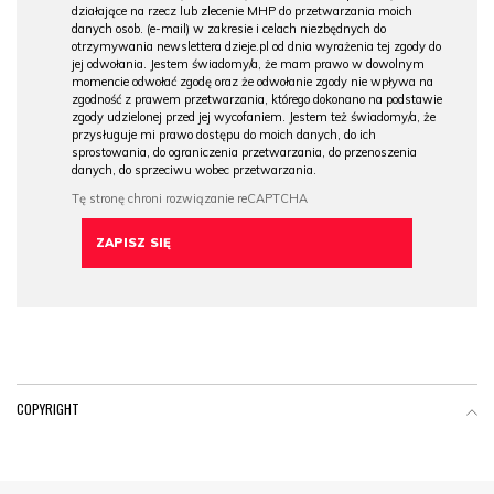
działające na rzecz lub zlecenie MHP do przetwarzania moich
danych osob. (e-mail) w zakresie i celach niezbędnych do
otrzymywania newslettera dzieje.pl od dnia wyrażenia tej zgody do
jej odwołania. Jestem świadomy/a, że mam prawo w dowolnym
momencie odwołać zgodę oraz że odwołanie zgody nie wpływa na
zgodność z prawem przetwarzania, którego dokonano na podstawie
zgody udzielonej przed jej wycofaniem. Jestem też świadomy/a, że
przysługuje mi prawo dostępu do moich danych, do ich
sprostowania, do ograniczenia przetwarzania, do przenoszenia
danych, do sprzeciwu wobec przetwarzania.
COPYRIGHT