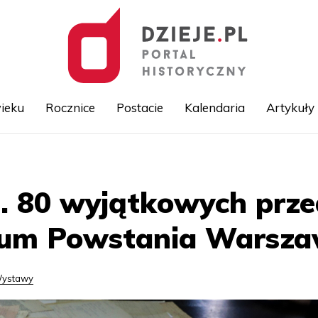
ieku
Rocznice
Postacie
Kalendaria
Artykuły
Przejdź
do
treści
e. 80 wyjątkowych prz
eum Powstania Warsza
ystawy