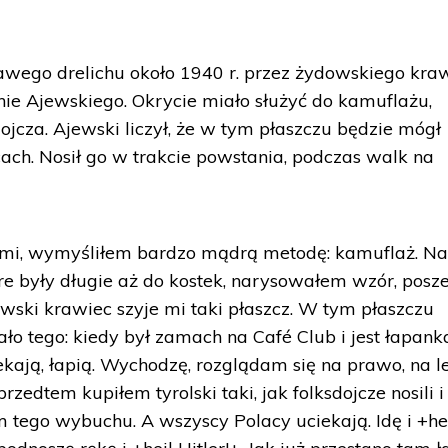
nkawego drelichu około 1940 r. przez żydowskiego kra
ie Ajewskiego. Okrycie miało służyć do kamuflażu,
dojcza. Ajewski liczył, że w tym płaszczu będzie mógł
cach. Nosił go w trakcie powstania, podczas walk na
ami, wymyśliłem bardzo mądrą metodę: kamuflaż. N
óre były długie aż do kostek, narysowałem wzór, pos
ski krawiec szyje mi taki płaszcz. W tym płaszczu
o tego: kiedy był zamach na Café Club i jest łapank
iekają, łapią. Wychodzę, rozglądam się na prawo, na 
rzedtem kupiłem tyrolski taki, jak folksdojcze nosili i
tego wybuchu. A wszyscy Polacy uciekają. Idę i +heil