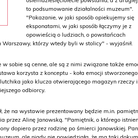
osiemdziesięciolecie powstania, a z drugiej
to podsumowanie działalności muzeum".
"Pokazanie, w jaki sposób opiekujemy się
eksponatami, w jaki sposób łączymy je z
opowieścią o ludziach, o powstańcach
Warszawy, którzy wtedy byli w stolicy" - wyjaśnił.
 w sobie są cenne, ale są z nimi związane także emoc
tawa korzysta z konceptu - koła emocji stworzonego
lutchika jako klucza otwierającego magazyn rzeczy i
ejszego odbiorcy.
, że na wystawie prezentowany będzie m.in. pamiętn
 przez Alinę Janowską. "Pamiętnik, o którego istnie
ziony dopiero przez rodzinę po śmierci Janowskiej. Pan
uzeum, ale nigdy nie powiedziała, że ma taki dokum