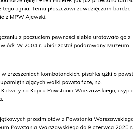
 podnoszę rękę i +heil Hitler!+. Jak już przestano tam ł
 tego ognia. Temu płaszczowi zawdzięczam bardzo
ie z MPW Ajewski.
ączeniu z poczuciem pewności siebie uratowało go z
 zawiódł. W 2004 r. ubiór został podarowany Muzeum
. w zrzeszeniach kombatanckich, pisał książki o powst
upamiętniających walki powstańcze, np.
 Kotwicy na Kopcu Powstania Warszawskiego, usyp
a.
jątkowych przedmiotów z Powstania Warszawskieg
um Powstania Warszawskiego do 9 czerwca 2025 r