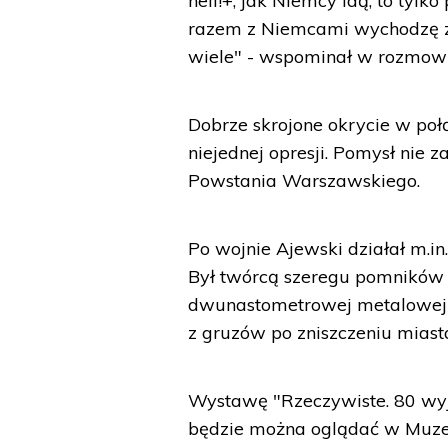
heil!+, jak Niemcy idą, to tylko
razem z Niemcami wychodzę z
wiele" - wspominał w rozmow
Dobrze skrojone okrycie w poł
niejednej opresji. Pomysł nie
Powstania Warszawskiego.
Po wojnie Ajewski działał m.in
Był twórcą szeregu pomników 
dwunastometrowej metalowej
z gruzów po zniszczeniu miast
Wystawę "Rzeczywiste. 80 wy
będzie można oglądać w Muze