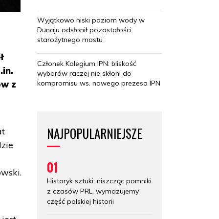
Wyjątkowo niski poziom wody w
Dunaju odsłonił pozostałości
starożytnego mostu
ł
Członek Kolegium IPN: bliskość
.in.
wyborów raczej nie skłoni do
kompromisu ws. nowego prezesa IPN
ów z
NAJPOPULARNIEJSZE
at
zie
01
owski.
Historyk sztuki: niszcząc pomniki
z czasów PRL, wymazujemy
część polskiej historii