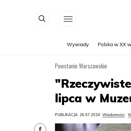
Wywiady
Polska w XX w
Search
Powstanie Warszawskie
"Rzeczywist
lipca w Muz
PUBLIKACJA: 26.07.2024
Wiadomości
,
W