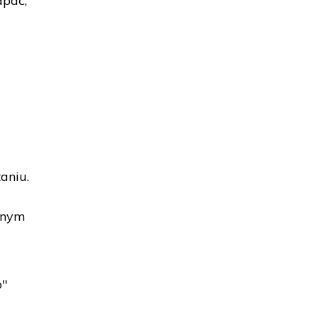
apać,
aniu.
anym
o"
.