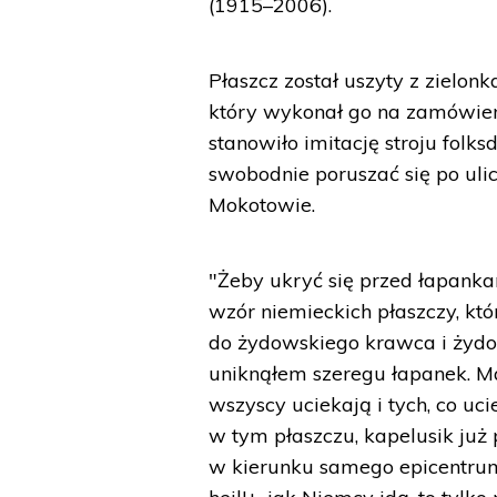
(1915–2006).
Płaszcz został uszyty z zielo
który wykonał go na zamówien
stanowiło imitację stroju folks
swobodnie poruszać się po uli
Mokotowie.
"Żeby ukryć się przed łapank
wzór niemieckich płaszczy, kt
do żydowskiego krawca i żydow
uniknąłem szeregu łapanek. Mał
wszyscy uciekają i tych, co uc
w tym płaszczu, kapelusik już p
w kierunku samego epicentrum 