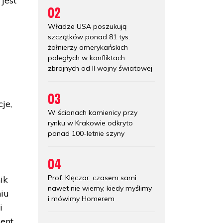
 jest
02
Władze USA poszukują
szczątków ponad 81 tys.
żołnierzy amerykańskich
poległych w konfliktach
zbrojnych od II wojny światowej
03
je,
W ścianach kamienicy przy
rynku w Krakowie odkryto
ponad 100-letnie szyny
04
Prof. Klęczar: czasem sami
ik
nawet nie wiemy, kiedy myślimy
niu
i mówimy Homerem
i
ent.