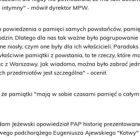
y, intymny" - mówił dyrektor MPW.
do powiedzenia o pamięci samych powstańców, pamię
dzin. Dlatego dla nas tak ważne było pogrupowanie
e niosły, czym one były dla ich właścicieli. Paradoks
aściwie pamiątki z powstania, to te rzeczy, które m
ąc z Warszawy. Jak wiadomo, można było zabrać jed
h przedmiotów jest szczególna" - ocenił.
 że pamiątki "mają w sobie czasami pamięć o całym
dam Jeżewski opowiedział PAP historię prezentowan
owego podchorążego Eugeniusza Ajewskiego "Kotwy"