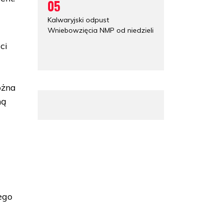
05
Kalwaryjski odpust
Wniebowzięcia NMP od niedzieli
ci
ożna
ną
ego