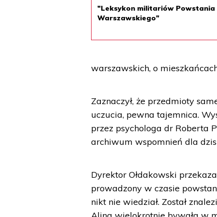
"Leksykon militariów Powstania
Warszawskiego"
warszawskich, o mieszkańcach 
Zaznaczył, że przedmioty same
uczucia, pewna tajemnica. Wys
przez psychologa dr Roberta P
archiwum wspomnień dla dzisi
Dyrektor Ołdakowski przekazał
prowadzony w czasie powstania
nikt nie wiedział. Został znale
Alina wielokrotnie bywała w m