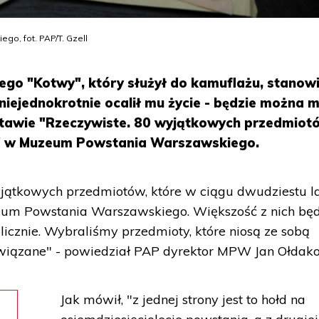
, fot. PAP/T. Gzell
ego "Kotwy", który służył do kamuflażu, stanowi
i niejednokrotnie ocalił mu życie - będzie można m
stawie "Rzeczywiste. 80 wyjątkowych przedmiot
 w Muzeum Powstania Warszawskiego.
jątkowych przedmiotów, które w ciągu dwudziestu l
eum Powstania Warszawskiego. Większość z nich będ
cznie. Wybraliśmy przedmioty, które niosą ze sobą
i związane" - powiedział PAP dyrektor MPW Jan Ołdak
Jak mówił, "z jednej strony jest to hołd na