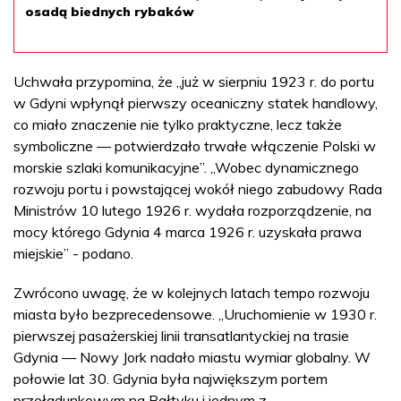
osadą biednych rybaków
Uchwała przypomina, że „już w sierpniu 1923 r. do portu
w Gdyni wpłynął pierwszy oceaniczny statek handlowy,
co miało znaczenie nie tylko praktyczne, lecz także
symboliczne — potwierdzało trwałe włączenie Polski w
morskie szlaki komunikacyjne”. „Wobec dynamicznego
rozwoju portu i powstającej wokół niego zabudowy Rada
Ministrów 10 lutego 1926 r. wydała rozporządzenie, na
mocy którego Gdynia 4 marca 1926 r. uzyskała prawa
miejskie” - podano.
Zwrócono uwagę, że w kolejnych latach tempo rozwoju
miasta było bezprecedensowe. „Uruchomienie w 1930 r.
pierwszej pasażerskiej linii transatlantyckiej na trasie
Gdynia — Nowy Jork nadało miastu wymiar globalny. W
połowie lat 30. Gdynia była największym portem
przeładunkowym na Bałtyku i jednym z