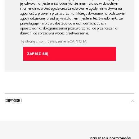
jej odwołania. Jestem świadomy/a, że mam prawo w dowolnym
momencie odwołać zgodę oraz że odwołanie zgody nie wpływa na
zgodność z prawem przetwarzania, którego dokonano na podstawie
zgody udzielonej przed jej wycofaniem. Jestem też świadomy/a, że
przysługuje mi prawo dostępu do moich danych, do ich
sprostowania, do ograniczenia przetwarzania, do przenoszenia
danych, do sprzeciwu wobec przetwarzania.
COPYRIGHT
Menu Footer
DEKLARACJA DOSTĘPNOŚCI