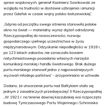
spraw wojskowych, generał Kazimierz Sosnkowski ze
względu na trudności w dostawie uzbrojenia i amunicji
przez Gdańsk w czasie wojny polsko-bolszewickiej”.
„Gdynia od początku swego istnienia stanowiła polskie
okno na świat — materialny wyraz dążeń odrodzonej
Rzeczypospolitej do nowoczesności, rozwoju
gospodarczego i pełnego uczestnictwa w życiu
międzynarodowym. Odzyskanie niepodległości w 1918 r.,
po 123 latach zaborów, nie oznaczało bowiem
natychmiastowego posiadania własnych narzędzi
komunikacji morskiej i handlu światowego. Brak dużego
portu morskiego stanowił jedno z najpoważniejszych
wyzwań młodego państwa” - przypomniano w uchwale.
Dodano, że utworzenie portu nad Bałtykiem stało się
jednym z zasadniczych przedsięwzięć II Rzeczypospolitej.
„W 1921 r. na terenie dawnej kaszubskiej wsi rozpoczęto
budowę Tymczasowego Portu Wojennego i Schroniska