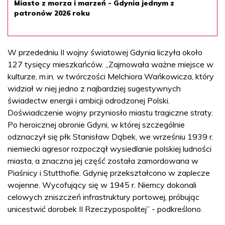
Miasto z morza i marzeń - Gdynia jednym z
patronów 2026 roku
W przededniu II wojny światowej Gdynia liczyła około
127 tysięcy mieszkańców. „Zajmowała ważne miejsce w
kulturze, m.in. w twórczości Melchiora Wańkowicza, który
widział w niej jedno z najbardziej sugestywnych
świadectw energii i ambicji odrodzonej Polski.
Doświadczenie wojny przyniosło miastu tragiczne straty.
Po heroicznej obronie Gdyni, w której szczególnie
odznaczył się płk Stanisław Dąbek, we wrześniu 1939 r.
niemiecki agresor rozpoczął wysiedlanie polskiej ludności
miasta, a znaczna jej część została zamordowana w
Piaśnicy i Stutthofie. Gdynię przekształcono w zaplecze
wojenne. Wycofujący się w 1945 r. Niemcy dokonali
celowych zniszczeń infrastruktury portowej, próbując
unicestwić dorobek II Rzeczypospolitej” - podkreślono.