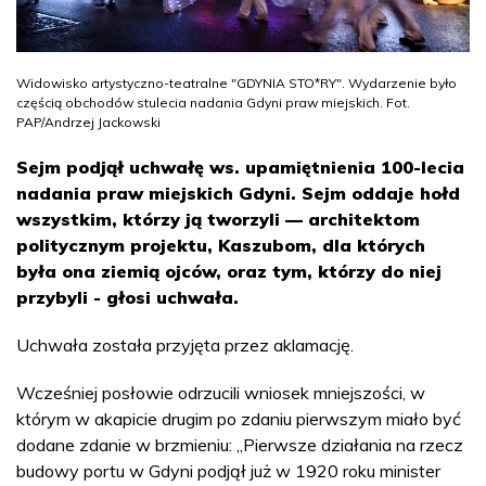
Widowisko artystyczno-teatralne "GDYNIA STO*RY". Wydarzenie było
częścią obchodów stulecia nadania Gdyni praw miejskich. Fot.
PAP/Andrzej Jackowski
Sejm podjął uchwałę ws. upamiętnienia 100-lecia
nadania praw miejskich Gdyni. Sejm oddaje hołd
wszystkim, którzy ją tworzyli — architektom
politycznym projektu, Kaszubom, dla których
była ona ziemią ojców, oraz tym, którzy do niej
przybyli - głosi uchwała.
Uchwała została przyjęta przez aklamację.
Wcześniej posłowie odrzucili wniosek mniejszości, w
którym w akapicie drugim po zdaniu pierwszym miało być
dodane zdanie w brzmieniu: „Pierwsze działania na rzecz
budowy portu w Gdyni podjął już w 1920 roku minister