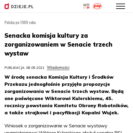
Polska po 1989 roku
Przejdź
do
Senacka komisja kultury za
treści
zorganizowaniem w Senacie trzech
wystaw
Wiadomości
PUBLIKACJA: 08.09.2021
W środę senacka Komisja Kultury i Środków
Przekazu jednogłośnie przyjęła propozycje
zorganizowania w Senacie trzech wystaw. Będą
one poświęcone Wiktorowi Kulerskiemu, 45.
rocznicy powstania Komitetu Obrony Robotników,
a także strajkowi i pacyfikacji Kopalni Wujek.
Wniosek o zorganizowanie w Senacie wystawy
upamiętniającej Wiktora Kulerskiego złożył senator PSL