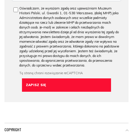
Oświadczam, że wyrażam zgodę oraz upoważniam Muzeum
Historii Polski, ul. Gwardii 1, 01-538 Warszawa, (dalej MHP) jako
Administratora danych osobowych oraz wszelkie podmioty
działające na rzecz lub zlecenie MHP do przetwarzania moich
danych osob. (e-mail) w zakresie i celach niezbędnych do
otrzymywania newslettera dzieje.pl od dnia wyrażenia tej zgody do
jej odwołania. Jestem świadomy/a, że mam prawo w dowolnym
momencie odwołać zgodę oraz że odwołanie zgody nie wpływa na
zgodność z prawem przetwarzania, którego dokonano na podstawie
zgody udzielonej przed jej wycofaniem. Jestem też świadomy/a, że
przysługuje mi prawo dostępu do moich danych, do ich
sprostowania, do ograniczenia przetwarzania, do przenoszenia
danych, do sprzeciwu wobec przetwarzania.
COPYRIGHT