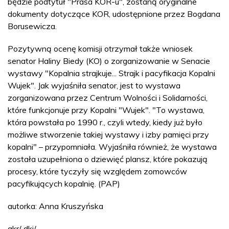
będzie podtytuł "Prasa KOR-u", zostaną oryginalne
dokumenty dotyczące KOR, udostępnione przez Bogdana
Borusewicza.
Pozytywną ocenę komisji otrzymał także wniosek
senator Haliny Biedy (KO) o zorganizowanie w Senacie
wystawy "Kopalnia strajkuje... Strajk i pacyfikacja Kopalni
Wujek". Jak wyjaśniła senator, jest to wystawa
zorganizowana przez Centrum Wolności i Solidarności,
które funkcjonuje przy Kopalni "Wujek". "To wystawa,
która powstała po 1990 r., czyli wtedy, kiedy już było
możliwe stworzenie takiej wystawy i izby pamięci przy
kopalni" – przypomniała. Wyjaśniła również, że wystawa
została uzupełniona o dziewięć plansz, które pokazują
procesy, które tyczyły się względem zomowców
pacyfikujących kopalnię. (PAP)
autorka: Anna Kruszyńska
akr/ dki/