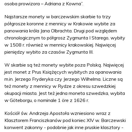
osoba prowizora – Adriana z Kowna”.
Najstarsze monety w barczewskim skarbie to trzy
półgrosze koronne z mennicy w Krakowie wybite za
panowania króla Jana Olbrachta. Drugi pod względem
chronologicznym to półgrosz Zygmunta I Starego, wybity
w 1508 r. również w mennicy krakowskiej. Najwięcej
pieniędzy wybito za czasów Zygmunta III.
W skarbie są też monety wybite poza Polską. Najwięcej
jest monet z Prus Książęcych wybitych za opanowania
m.in. Jerzego Fryderyka czy Jerzego Wilhelma. Liczne są
też monety z mennicy w Rydze z okresu szwedzkiej
okupacji miasta. Jest też jedna moneta szwedzka, wybita
w Göteborgu, o nominale 1 öre z 1626 r.
Kościół św. Andrzeja Apostoła wzniesiono wraz z
Klasztorem Franciszkanów pod koniec XIV w. Barczewski
konwent zakonny - podobnie jak inne pruskie klasztory -