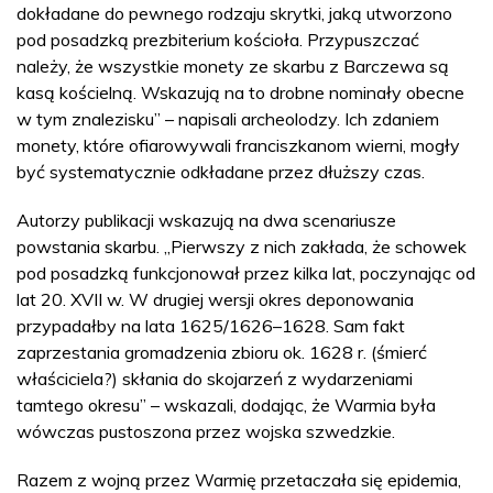
dokładane do pewnego rodzaju skrytki, jaką utworzono
pod posadzką prezbiterium kościoła. Przypuszczać
należy, że wszystkie monety ze skarbu z Barczewa są
kasą kościelną. Wskazują na to drobne nominały obecne
w tym znalezisku” – napisali archeolodzy. Ich zdaniem
monety, które ofiarowywali franciszkanom wierni, mogły
być systematycznie odkładane przez dłuższy czas.
Autorzy publikacji wskazują na dwa scenariusze
powstania skarbu. „Pierwszy z nich zakłada, że schowek
pod posadzką funkcjonował przez kilka lat, poczynając od
lat 20. XVII w. W drugiej wersji okres deponowania
przypadałby na lata 1625/1626–1628. Sam fakt
zaprzestania gromadzenia zbioru ok. 1628 r. (śmierć
właściciela?) skłania do skojarzeń z wydarzeniami
tamtego okresu” – wskazali, dodając, że Warmia była
wówczas pustoszona przez wojska szwedzkie.
Razem z wojną przez Warmię przetaczała się epidemia,