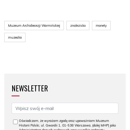
Muzeum Archidiecezji Warmińskiej
znalezisko
monety
muzealia
NEWSLETTER
Oświadczam, że wyrażam zgodę oraz upoważniam Muzeum
Historii Polski, ul. Gwardii 1, 01-538 Warszawa, (dalej MHP) jako
Administratora danych osobowych oraz wszelkie podmioty