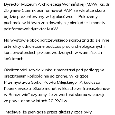
Dyrektor Muzeum Archidiecezji Warmińskiej (MAW) ks. dr
Zbigniew Czernik poinformował PAP, że wkrótce skarb
będzie prezentowany w tej placówce. – Pokażemy i
pucharek, w którym znajdowały się pieniądze, i monety –
poinformował dyrektor MAW.
Na wystawie obok barczewskiego skarbu znajdą się inne
artefakty odnalezione podczas prac archeologicznych i
konserwatorskich przeprowadzanych w warmińskich
kościołach.
Okoliczności ukrycia kubka z monetami pod podłogą w
prezbiterium kościoła nie są znane. W książce
Przemysława Gorka, Pawła Milejskiego i Arkadiusza
Koperkiewicza „Skarb monet w klasztorze franciszkanów
w Barczewie” czytamy, że zawartość skarbu wskazuje,
że powstał on w latach 20. XVII w.
„Możliwe, że pieniądze przez dłuższy czas były