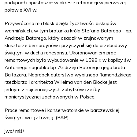
podupadł i opustoszał w okresie reformacji w pierwszej
połowie XVI w.
Przywrócono mu blask dzięki życzliwości biskupów
warmińskich, w tym bratanka króla Stefana Batorego - bp.
Andrzeja Batorego, który osadził w zrujnowanym
klasztorze bernardynów i przyczynił się do przebudowy
świątyni w duchu renesansu. Ukoronowaniem prac
remontowych było wybudowanie w 1598 r. w kaplicy św.
Antoniego nagrobka bp. Andrzeja Batorego i jego brata
Baltazara. Nagrobek autorstwa wybitnego flamandzkiego
rzeźbiarza i architekta Willelma van den Blocke jest
jednym z najcenniejszych zabytków rzeźby
manierystycznej zachowanych w Polsce.
Prace remontowe i konserwatorskie w barczewskiej
świątyni wciąż trwają. (PAP)
jwo/ miś/