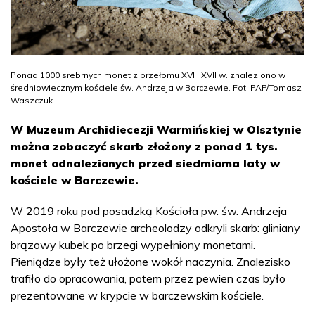
Ponad 1000 srebrnych monet z przełomu XVI i XVII w. znaleziono w
średniowiecznym kościele św. Andrzeja w Barczewie. Fot. PAP/Tomasz
Waszczuk
W Muzeum Archidiecezji Warmińskiej w Olsztynie
można zobaczyć skarb złożony z ponad 1 tys.
monet odnalezionych przed siedmioma laty w
kościele w Barczewie.
W 2019 roku pod posadzką Kościoła pw. św. Andrzeja
Apostoła w Barczewie archeolodzy odkryli skarb: gliniany
brązowy kubek po brzegi wypełniony monetami.
Pieniądze były też ułożone wokół naczynia. Znalezisko
trafiło do opracowania, potem przez pewien czas było
prezentowane w krypcie w barczewskim kościele.