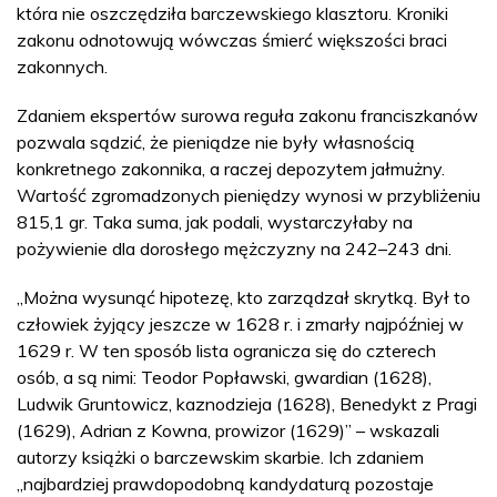
która nie oszczędziła barczewskiego klasztoru. Kroniki
zakonu odnotowują wówczas śmierć większości braci
zakonnych.
Zdaniem ekspertów surowa reguła zakonu franciszkanów
pozwala sądzić, że pieniądze nie były własnością
konkretnego zakonnika, a raczej depozytem jałmużny.
Wartość zgromadzonych pieniędzy wynosi w przybliżeniu
815,1 gr. Taka suma, jak podali, wystarczyłaby na
pożywienie dla dorosłego mężczyzny na 242–243 dni.
„Można wysunąć hipotezę, kto zarządzał skrytką. Był to
człowiek żyjący jeszcze w 1628 r. i zmarły najpóźniej w
1629 r. W ten sposób lista ogranicza się do czterech
osób, a są nimi: Teodor Popławski, gwardian (1628),
Ludwik Gruntowicz, kaznodzieja (1628), Benedykt z Pragi
(1629), Adrian z Kowna, prowizor (1629)” – wskazali
autorzy książki o barczewskim skarbie. Ich zdaniem
„najbardziej prawdopodobną kandydaturą pozostaje