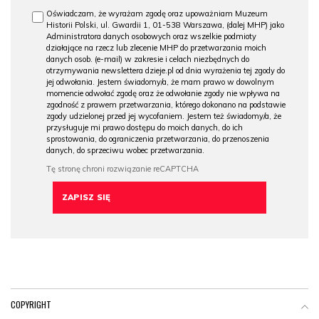
Oświadczam, że wyrażam zgodę oraz upoważniam Muzeum
Historii Polski, ul. Gwardii 1, 01-538 Warszawa, (dalej MHP) jako
Administratora danych osobowych oraz wszelkie podmioty
działające na rzecz lub zlecenie MHP do przetwarzania moich
danych osob. (e-mail) w zakresie i celach niezbędnych do
otrzymywania newslettera dzieje.pl od dnia wyrażenia tej zgody do
jej odwołania. Jestem świadomy/a, że mam prawo w dowolnym
momencie odwołać zgodę oraz że odwołanie zgody nie wpływa na
zgodność z prawem przetwarzania, którego dokonano na podstawie
zgody udzielonej przed jej wycofaniem. Jestem też świadomy/a, że
przysługuje mi prawo dostępu do moich danych, do ich
sprostowania, do ograniczenia przetwarzania, do przenoszenia
danych, do sprzeciwu wobec przetwarzania.
COPYRIGHT