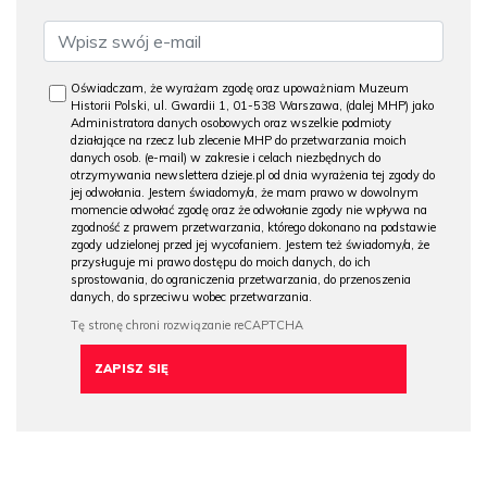
Oświadczam, że wyrażam zgodę oraz upoważniam Muzeum
Historii Polski, ul. Gwardii 1, 01-538 Warszawa, (dalej MHP) jako
Administratora danych osobowych oraz wszelkie podmioty
działające na rzecz lub zlecenie MHP do przetwarzania moich
danych osob. (e-mail) w zakresie i celach niezbędnych do
otrzymywania newslettera dzieje.pl od dnia wyrażenia tej zgody do
jej odwołania. Jestem świadomy/a, że mam prawo w dowolnym
momencie odwołać zgodę oraz że odwołanie zgody nie wpływa na
zgodność z prawem przetwarzania, którego dokonano na podstawie
zgody udzielonej przed jej wycofaniem. Jestem też świadomy/a, że
przysługuje mi prawo dostępu do moich danych, do ich
sprostowania, do ograniczenia przetwarzania, do przenoszenia
danych, do sprzeciwu wobec przetwarzania.