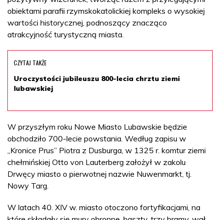
obiektami parafii rzymskokatolickiej kompleks o wysokiej
wartości historycznej, podnoszący znacząco
atrakcyjność turystyczną miasta.
CZYTAJ TAKŻE
Uroczystości jubileuszu 800-lecia chrztu ziemi
lubawskiej
W przyszłym roku Nowe Miasto Lubawskie będzie
obchodziło 700-lecie powstania. Według zapisu w
„Kronice Prus” Piotra z Dusburga, w 1325 r. komtur ziemi
chełmińskiej Otto von Lauterberg założył w zakolu
Drwęcy miasto o pierwotnej nazwie Nuwenmarkt, tj.
Nowy Targ.
W latach 40. XIV w. miasto otoczono fortyfikacjami, na
które składały się mury obronne, baszty, trzy bramy, wał