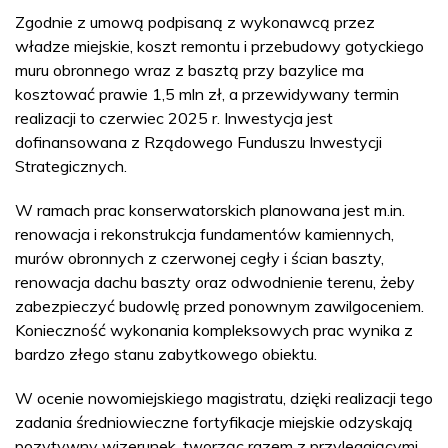
Zgodnie z umową podpisaną z wykonawcą przez
władze miejskie, koszt remontu i przebudowy gotyckiego
muru obronnego wraz z basztą przy bazylice ma
kosztować prawie 1,5 mln zł, a przewidywany termin
realizacji to czerwiec 2025 r. Inwestycja jest
dofinansowana z Rządowego Funduszu Inwestycji
Strategicznych.
W ramach prac konserwatorskich planowana jest m.in.
renowacja i rekonstrukcja fundamentów kamiennych,
murów obronnych z czerwonej cegły i ścian baszty,
renowacja dachu baszty oraz odwodnienie terenu, żeby
zabezpieczyć budowlę przed ponownym zawilgoceniem.
Konieczność wykonania kompleksowych prac wynika z
bardzo złego stanu zabytkowego obiektu.
W ocenie nowomiejskiego magistratu, dzięki realizacji tego
zadania średniowieczne fortyfikacje miejskie odzyskają
pozytywny wizerunek, tworząc razem z przylegającymi