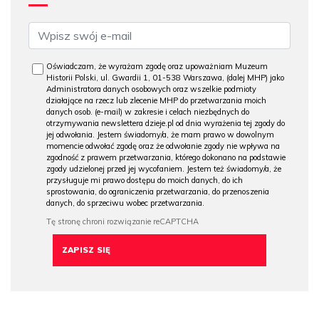
Oświadczam, że wyrażam zgodę oraz upoważniam Muzeum
Historii Polski, ul. Gwardii 1, 01-538 Warszawa, (dalej MHP) jako
Administratora danych osobowych oraz wszelkie podmioty
działające na rzecz lub zlecenie MHP do przetwarzania moich
danych osob. (e-mail) w zakresie i celach niezbędnych do
otrzymywania newslettera dzieje.pl od dnia wyrażenia tej zgody do
jej odwołania. Jestem świadomy/a, że mam prawo w dowolnym
momencie odwołać zgodę oraz że odwołanie zgody nie wpływa na
zgodność z prawem przetwarzania, którego dokonano na podstawie
zgody udzielonej przed jej wycofaniem. Jestem też świadomy/a, że
przysługuje mi prawo dostępu do moich danych, do ich
sprostowania, do ograniczenia przetwarzania, do przenoszenia
danych, do sprzeciwu wobec przetwarzania.