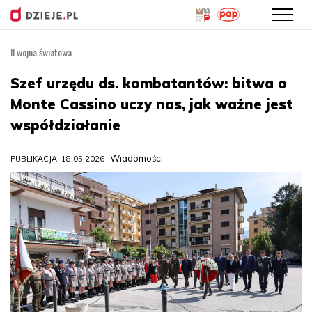
II wojna światowa
Przejdź
do
Szef urzędu ds. kombatantów: bitwa o
treści
Monte Cassino uczy nas, jak ważne jest
współdziałanie
Wiadomości
PUBLIKACJA: 18.05.2026