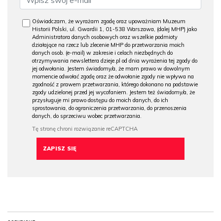
Oświadczam, że wyrażam zgodę oraz upoważniam Muzeum
Historii Polski, ul. Gwardii 1, 01-538 Warszawa, (dalej MHP) jako
Administratora danych osobowych oraz wszelkie podmioty
działające na rzecz lub zlecenie MHP do przetwarzania moich
danych osob. (e-mail) w zakresie i celach niezbędnych do
otrzymywania newslettera dzieje.pl od dnia wyrażenia tej zgody do
jej odwołania. Jestem świadomy/a, że mam prawo w dowolnym
momencie odwołać zgodę oraz że odwołanie zgody nie wpływa na
zgodność z prawem przetwarzania, którego dokonano na podstawie
zgody udzielonej przed jej wycofaniem. Jestem też świadomy/a, że
przysługuje mi prawo dostępu do moich danych, do ich
sprostowania, do ograniczenia przetwarzania, do przenoszenia
danych, do sprzeciwu wobec przetwarzania.