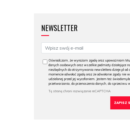
NEWSLETTER
Oświadczam, że wyrażam zgodę oraz upoważniam Muzeu
danych osobowych oraz wszelkie podmioty działające na
niezbędnych do otrzymywania newslettera dzieje.pl od
momencie odwołać zgodę oraz że odwołanie zgody nie 
udzielonej przed jej wycofaniem. Jestem też świadomy/a
przetwarzania, do przenoszenia danych, do sprzeciwu 