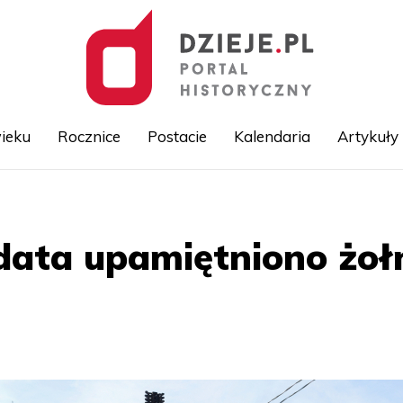
ieku
Rocznice
Postacie
Kalendaria
Artykuły
Przejdź
do
treści
ta upamiętniono żołn