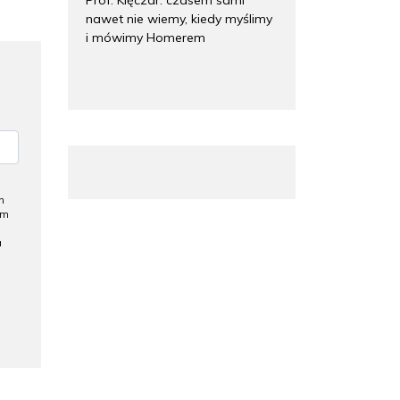
nawet nie wiemy, kiedy myślimy
i mówimy Homerem
h
ym
a