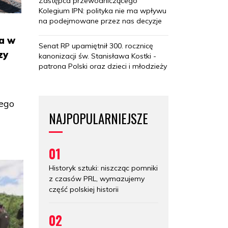
Zastępca przewodniczącego
Kolegium IPN: polityka nie ma wpływu
na podejmowane przez nas decyzje
ła w
Senat RP upamiętnił 300. rocznicę
zy
kanonizacji św. Stanisława Kostki -
patrona Polski oraz dzieci i młodzieży
łego
NAJPOPULARNIEJSZE
01
Historyk sztuki: niszcząc pomniki
z czasów PRL, wymazujemy
część polskiej historii
02