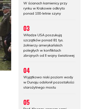
W ścianach kamienicy przy
rynku w Krakowie odkryto
ponad 100-letnie szyny
03
Władze USA poszukują
szczątków ponad 81 tys.
żołnierzy amerykańskich
poległych w konfliktach
zbrojnych od II wojny światowej
04
Wyjątkowo niski poziom wody
w Dunaju odsłonił pozostałości
starożytnego mostu
05
Prof. Klęczar: czasem sami