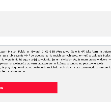
m Historii Polski, ul. Gwardii 1, 01-538 Warszawa, (dalej MHP) jako Administratora
 rzecz lub zlecenie MHP do przetwarzania moich danych osob. (e-mail) w zakresie i celac
 dnia wyrażenia tej zgody do jej odwołania. Jestem świadomy/a, że mam prawo w dowoln
wpływa na zgodność z prawem przetwarzania, którego dokonano na podstawie zgody
, że przysługuje mi prawo dostępu do moich danych, do ich sprostowania, do ograniczeni
wobec przetwarzania.